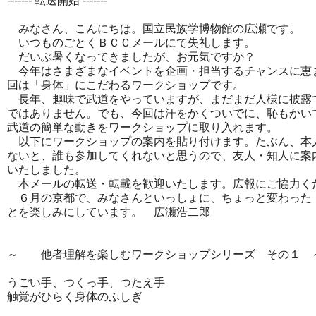
------- 転送開始 -------
みなさん、こんにちは。国立民族学博物館の広瀬です。
いつものごとくＢＣＣメールにて失礼します。
だいぶ暑くなってきましたが、お元気ですか？
今年はさまざまなイベントを企画・
担当するチャンスに恵
回は「身体」にこだわるワークショップです。
長年、趣味で武道をやっていますが、
まだまだ人様に披露
ではありません。でも、今回は汗をかくついでに、
恥もかい
武道の簡単な動きをワークショップに取り入れます。
以下にワークショップの案内を貼り付けます。たぶん、
本
ないと、誰も参加してくれないと思うので、友人・
知人に案
いたしました。
本メールの転送・転載を歓迎いたします。広報にご協力く
６月の京都で、みなさんといっしょに、ちょっと変わった
とを楽しみにしています。 広瀬浩二郎
～ 他者理解を楽しむワークショップシリーズ その１ 
うごい手、つくっ手、つたえ手
触覚がひらく身体のふしぎ