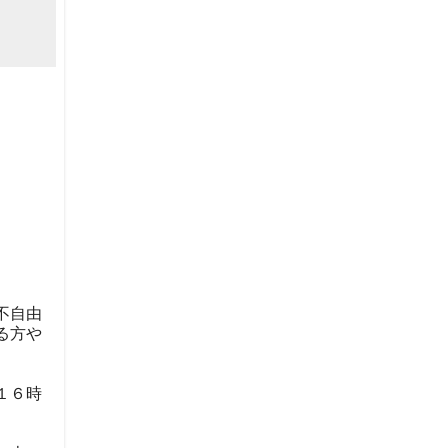
不自由
る方や
１６時