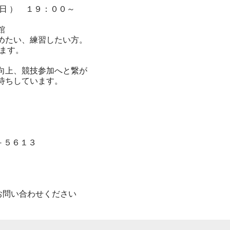
曜日 ） １９：００～
館
めたい、
練習したい方。
ます。
向上、
競技参加へと繋が
待ちしています。
－５６１３
お問い合わせください