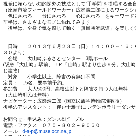
視覚に頼らない知的探究の技法として“手学問”
を提唱する全
（座頭市流フィールドワーカー）
広瀬浩二郎によるワークシ
「色にさわる」「音にさわる」「心にさわる」
をキーワード
前半は、さまざまなモノに触れてみます。
後半は、全身で気を感じて動く「無目勝流武道」
を楽しく
日時： ２０１３年６月２３日（日）１４：００～１６：
３０より）
会場： 大山崎ふるさとセンター 3階ホール
(阪急「大山崎」駅前、ＪＲ「山崎」駅より徒歩６分。
大山崎
じ建物)
対象： 小学生以上、障害の有無は不問
定員： 15名、要事前予約。
参加費： 大人500円、高校生以下と障害を持つ人は無料
（大山崎町民は無料）
ナビゲーター：広瀬浩二郎（国立民族学博物館准教授）
後半のアシスタント： 伴戸千雅子(コンテンポラリーダンサ
お問合せ・申込み：ダンス&ピープル
電話・ファクス ０７５－８０２－９０６０
メール
d-a-p@muse.ocn.ne.jp