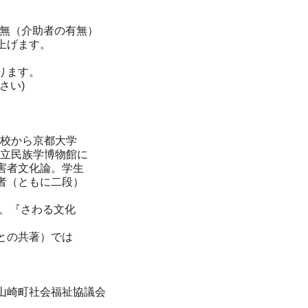
無（
介助者の有無）
上げます。
ります。
さい)
。
校から京都大学
国立民族学博物館に
害者文化論。学生
者（
ともに二段）
、
『さわる文化
との共著）では
山崎町社会福祉協議会