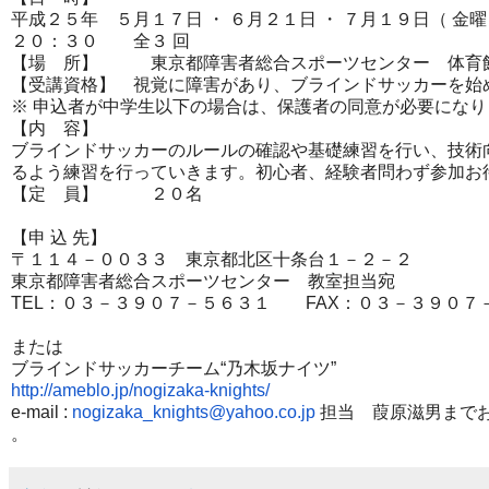
平成２５年 ５月１７日 ・ ６月２１日 ・ ７月１９日（ 金
２０：３０ 全３ 回
【場 所】 東京都障害者総合スポーツセンター 体育
【受講資格】 視覚に障害があり、ブラインドサッカーを始
※ 申込者が中学生以下の場合は、保護者の同意が必要になり
【内 容】
ブラインドサッカーのルールの確認や基礎練習を行い、技術
るよう練習を行っていきます。初心者、
経験者問わず参加お
【定 員】 ２０名
【申 込 先】
〒１１４－００３３ 東京都北区十条台１－２－２
東京都障害者総合スポーツセンター 教室担当宛
TEL：０３－３９０７－５６３１ FAX：０３－３９０７
または
ブラインドサッカーチーム“乃木坂ナイツ”
http://ameblo.jp/nogizaka-
knights/
e-mail :
nogizaka_knights@yahoo.co.jp
担当 葭原滋男まで
。