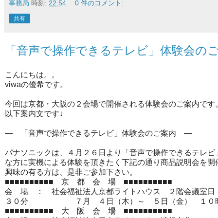
事務局
時刻:
22:54
0 件のコメント:
共有
「音声で操作できるテレビ」体験会の
こんにちは。。
viwaの優希です。
今回は京都・大阪の２会場で開催される体験会のご案内です
以下案内文です↓
― 「音声で操作できるテレビ」体験会のご案内 ―
パナソニックは、４月２６日より「音声で操作できるテレビ
な方に実機による
体験を頂きたく下記の通り商品説明会を開
興味の有る方は、
是非ご参加下さい。
■■■■■■■■■■ 京 都 会 場 ■■■■■■■■■■
会 場 ： 社会福祉法人京都ライトハウス ２階会議室
日
３０分
７月 ４日（木）～ ５日（金） １０時３
■■■■■■■■■■ 大 阪 会 場 ■■■■■■■■■■