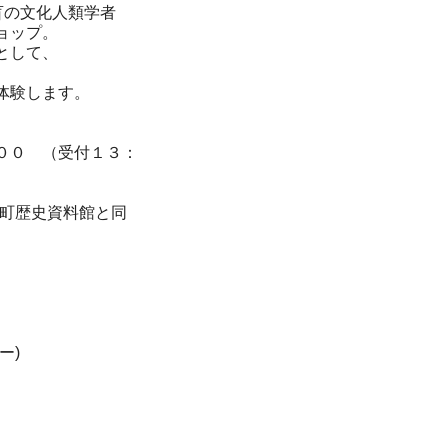
盲の文化人類学者
ョップ。
として、
体験します。
００ （受付１３：
町歴史資料館と同
ー)