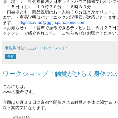
会 場 ： 社会福祉法人日本ライトハウス情報文化センタ
～１５日（土） １０時３０分～１６時３０分
・両会場とも、商品説明はお一人約３０分ほどかかります。
ます。
・商品説明はパナソニックの説明員が対応いたします
ます。
digital.av-ud@gg.jp.panasonic.
com
＜お知らせ＞
「音声で操作できるテレビ」は、５月２７日(
ックソン」
で紹介されます。
こちらもぜひお聴きください
事務局
時刻:
22:53
0 件のコメント:
共有
ワークショップ「触覚がひらく身体の
こんにちは。
viwaの優希です。
今回は６月２３日に京都で開催される触覚と身体に関するワ
以下案内文になります。