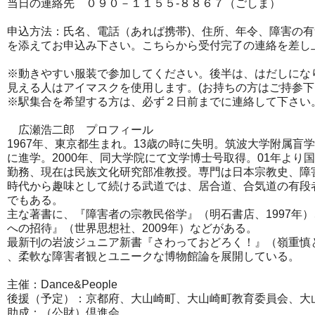
当日の連絡先 ０９０－１１５５-８８６７（ごしま）
申込方法：氏名、電話（あれば携帯)、住所、年令、障害の有
を添えてお申込み下さい。
こちらから受付完了の連絡を差し
※動きやすい服装で参加してください。後半は、
はだしにな
見える人はアイマスクを使用します。(
お持ちの方はご持参下
※駅集合を希望する方は、必ず２日前までに連絡して下さい
広瀬浩二郎 プロフィール
1967年、東京都生まれ。13歳の時に失明。
筑波大学附属盲学
に進学。2000年、同大学院にて文学博士号取得。
01年より
勤務、現在は民族文化研究部准教授。専門は日本宗教史、
障
時代から趣味として続ける武道では、居合道、合気道の有段
でもある。
主な著書に、『障害者の宗教民俗学』（明石書店、1997年）
への招待』（世界思想社、2009年）などがある。
最新刊の岩波ジュニア新書『さわっておどろく！』（
嶺重慎
、柔軟な障害者観とユニークな博物館論を展開している。
主催：Dance&People
後援（予定）：京都府、大山崎町、大山崎町教育委員会、
大
助成：（公財）倶進会