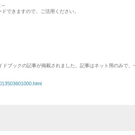
に～
ード
できますので、ご活用ください。
ガイドブックの記事が掲載されました。記事はネット用のみで、
0013503601000.
h
tml