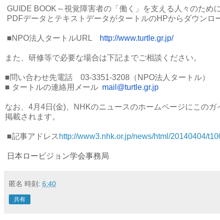
GUIDE BOOK～視覚障害者の「働く」を支える人々のため
PDFデータとテキストデータがタートルのHPからダウンロ
■NPO法人タートルURL
http://www.turtle.gr.jp/
また、研修等で必要な場合は下記までご相談ください。
■問い合わせ先電話 03-3351-3208（NPO法人タートル）
■ タートルの連絡用メール
mail@turtle.gr.jp
なお、4月4日(金)、
NHKのニュースのホームページにこの
掲載されます。
■記事アドレス
http://www3.nhk.or.jp/news/
html/20140404/t1
日本ロービジョン学会事務局
匿名
時刻:
6:40
共有