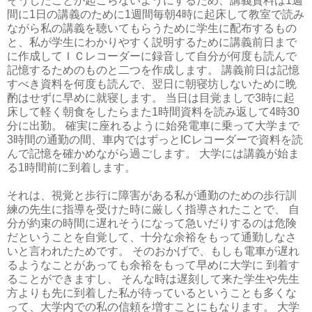
そうしたことが起こらないようにするため、講義資料は1週
間に1日の講義のために1週間毎朝4時に起床して教室で読み
ながら私の講義を聴いてもらうために学生に配布するもの
と、私が学生にわかりやすく説明するために講義前日まで
に作成してＩＣレコーダーに録音して自分が何度も読んで
記憶するためのものと二つを作成します。 講義前日は記憶
すべき資料を何度も読んで、翌日に朝寝坊しないために晩
酌はせずに早めに就寝します。 当日は目覚ましで3時に起
床して軽く朝食をしたらまた1時間資料を読み返して4時30
分に出勤。 確実に座れるように始発電車に乗って大学まで
3時間の通勤の間、車内ではずっとICレコーダーで資料を読
んで記憶を確かめながら過ごします。 大学には講義が始ま
る1時間前に到着します。
それは、視覚と歩行に障害がある私が通勤のための歩行訓
練の先生に指導を受けた時に厳しく指導されたことで、 自
分が約束の時間に遅れそうになって急いだりするのは危険
だということを自覚して、十分な余裕をもって通勤しなさ
いと言われたためです。 そのおかげで、もしも電車が遅れ
るようなことがあっても余裕をもって早めに大学に 到着す
ることができますし、 そんな時は遅刻して来た学生や先生
方よりも先に到着した私が待っているということも多くな
って、大学内での私の信頼を増すことにもなります。 大学