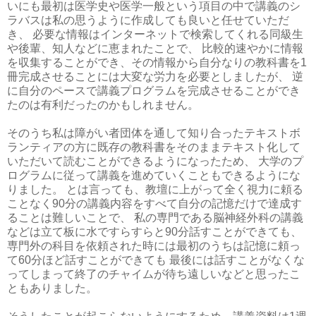
いにも最初は医学史や医学一般という項目の中で講義のシ
ラバスは私の思うように作成しても良いと任せていただ
き、 必要な情報はインターネットで検索してくれる同級生
や後輩、知人などに恵まれたことで、 比較的速やかに情報
を収集することができ、その情報から自分なりの教科書を1
冊完成させることには大変な労力を必要としましたが、 逆
に自分のペースで講義プログラムを完成させることができ
たのは有利だったのかもしれません。
そのうち私は障がい者団体を通して知り合ったテキストボ
ランティアの方に既存の教科書をそのままテキスト化して
いただいて読むことができるようになったため、 大学のプ
ログラムに従って講義を進めていくこともできるようにな
りました。 とは言っても、教壇に上がって全く視力に頼る
ことなく90分の講義内容をすべて自分の記憶だけで達成す
ることは難しいことで、 私の専門である脳神経外科の講義
などは立て板に水ですらすらと90分話すことができても、
専門外の科目を依頼された時には最初のうちは記憶に頼っ
て60分ほど話すことができても 最後には話すことがなくな
ってしまって終了のチャイムが待ち遠しいなどと思ったこ
ともありました。