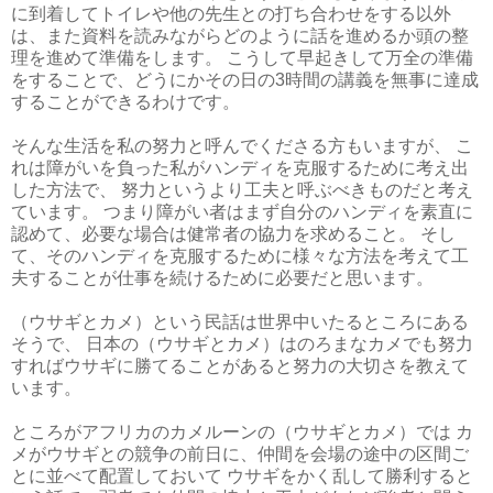
に到着してトイレや他の先生との打ち合わせをする以外
は、また資料を読みながらどのように話を進めるか頭の整
理を進めて準備をします。 こうして早起きして万全の準備
をすることで、どうにかその日の3時間の講義を無事に達成
することができるわけです。
そんな生活を私の努力と呼んでくださる方もいますが、 こ
れは障がいを負った私がハンディを克服するために考え出
した方法で、 努力というより工夫と呼ぶべきものだと考え
ています。 つまり障がい者はまず自分のハンディを素直に
認めて、必要な場合は健常者の協力を求めること。 そし
て、そのハンディを克服するために様々な方法を考えて工
夫することが仕事を続けるために必要だと思います。
（ウサギとカメ）という民話は世界中いたるところにある
そうで、 日本の（ウサギとカメ）はのろまなカメでも努力
すればウサギに勝てることがあると努力の大切さを教えて
います。
ところがアフリカのカメルーンの（ウサギとカメ）では カ
メがウサギとの競争の前日に、仲間を会場の途中の区間ご
とに並べて配置しておいて ウサギをかく乱して勝利すると