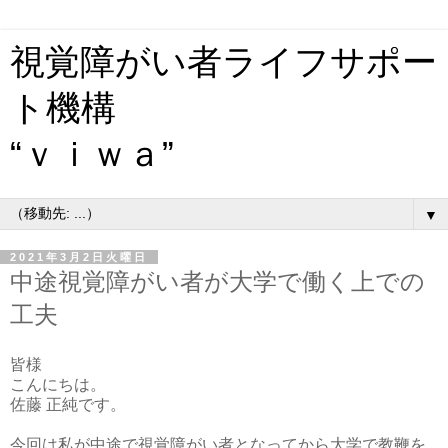
視覚障がい者ライフサポー
ト機構
“ｖｉｗａ”
▼
2021年3月2日火曜日
中途視覚障がい者が大学で働く上での
工夫
皆様
こんにちは。
佐藤 正純です。
今回は私が中途で視覚障がい者となってから大学で教鞭を