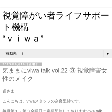
視覚障がい者ライフサポー
ト機構
“ｖｉｗａ”
▼
2023年6月16日金曜日
気ままにviwa talk vol.22-③ 視覚障害女
性のメイク
皆さま
こんにちは。viwaスタッフの奈良里紗です。
毎月第１・第３金曜日に定期配信しておりますviwa talk。
