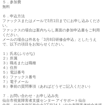
５．参加費
無料
６．申込方法
ファックスまたはメールで
3
月
1
日までにお申し込みくださ
い。
ファックスの場合は案内ちらし裏面の参加申込書をご利用
ください。
メールの場合は件名を「
3
月
8
日研修会申込」としたうえ
で、以下の項目をお知らせください。
１）氏名
(
ふりがな
)
２）所属
３）職名または職種
４）住所
５）電話番号
６）ファックス番号
７）電子メール
８）事前の質問事項（あればどうぞご記入ください）
７．お問い合わせ・お申し込み先
仙台市視覚障害者支援センター アイサポート仙台