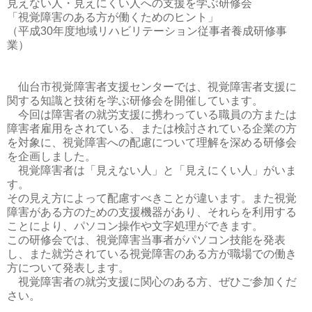
見えない人・見えにくい人への支援を学ぶ研修会
「視覚障害のある方が働くためのヒント」
（平成
30
年度地域リハビリテーション従事者養成研修事
業）
仙台市視覚障害者支援センターでは、視覚障害者支援に
関する知識と技術を学ぶ研修会を開催しています。
今回は障害者の就労支援に携わっている職員の方または
障害者雇用をされている、または検討されている企業の方
を対象に、視覚障害への配慮について理解を深める研修会
を企画しました。
視覚障害者は「見えない人」と「見えにくい人」がいま
す。
その見え方によって配慮すべきことが違います。また視覚
障害がある方のための支援機器があり、それらを利用する
ことにより、パソコン操作や文字処理ができます。
この研修会では、視覚障害当事者がパソコン技能を発表
し、また就労されている視覚障害のある方が職場での働き
方について発表します。
視覚障害者の就労支援に関心のある方、ぜひご参加くだ
さい。