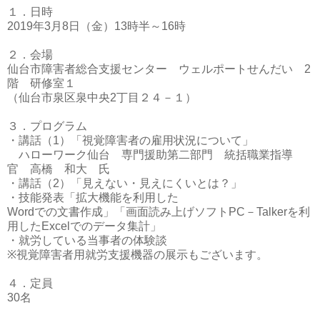
１．日時
2019
年
3
月
8
日（金）
13
時半～
16
時
２．会場
仙台市障害者総合支援センター ウェルポートせんだい
2
階 研修室１
（仙台市泉区泉中央
2
丁目２４－１）
３．プログラム
・講話（
1
）「視覚障害者の雇用状況について」
ハローワーク仙台 専門援助第二部門 統括職業指導
官 高橋 和大 氏
・講話（
2
）「見えない・見えにくいとは？」
・技能発表「拡大機能を利用した
Word
での文書作成」「画面読み上げソフト
PC
－
Talker
を利
用した
Excel
でのデータ集計」
・就労している当事者の体験談
※
視覚障害者用就労支援機器の展示もございます。
４．定員
30
名