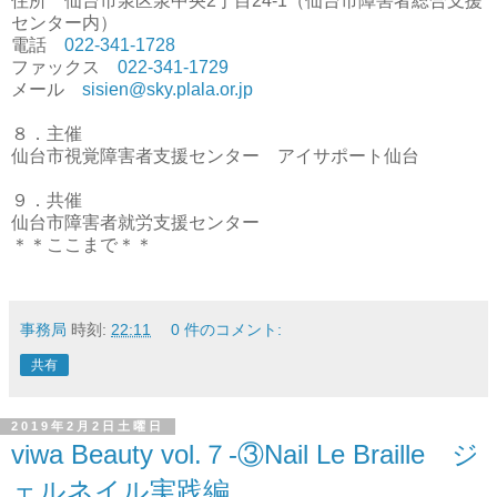
住所 仙台市泉区泉中央
2
丁目
24-1
（仙台市障害者総合支援
センター内）
電話
022-341-1728
ファックス
022-341-1729
メール
sisien@sky.plala.or.jp
８．主催
仙台市視覚障害者支援センター アイサポート仙台
９．共催
仙台市障害者就労支援センター
＊＊ここまで＊＊
事務局
時刻:
22:11
0 件のコメント:
共有
2019年2月2日土曜日
viwa Beauty vol.７-③Nail Le Braille ジ
ェルネイル実践編