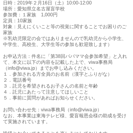
日時：2019年２月16日（土）10:00-12:00
場所：愛知県立名古屋盲学校
参加費：１家族 1,000円
定員：10家族
対象：見えにくいこと等の視覚に関することでお困りのご
家族
※乳幼児限定の会ではありませんので乳幼児から小学生、
中学生、高校生、大学生等の参加も歓迎致します）
お申込方法：件名に「第38回パパママ会参加希望」と入れ
て、本文に以下の内容を記載した上で、viwa事務局
（info@viwa.jp）までお申し込みください。
１．参加される方全員のお名前（漢字とふりがな）
２．電話番号
３．託児を希望されるお子さんの名前と年齢
４．託児にあたって注意してほしいこと
５．事前に質問があればお知らせください。
お問い合わせ先：viwa事務局（info@viwa.jp）
なお、本事業は東海テレビ様、愛盲報恩会様の助成を受け
て実施されています。