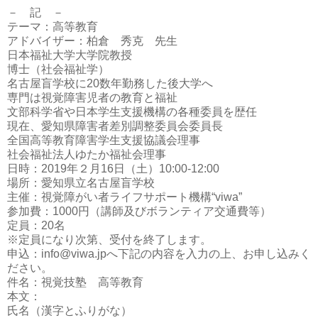
－ 記 －
テーマ：高等教育
アドバイザー：柏倉 秀克 先生
日本福祉大学大学院教授
博士（社会福祉学）
名古屋盲学校に20数年勤務した後大学へ
専門は視覚障害児者の教育と福祉
文部科学省や日本学生支援機構の各種委員を歴任
現在、愛知県障害者差別調整委員会委員長
全国高等教育障害学生支援協議会理事
社会福祉法人ゆたか福祉会理事
日時：2019年２月16日（土）10:00-12:00
場所：愛知県立名古屋盲学校
主催：視覚障がい者ライフサポート機構“viwa”
参加費：1000円（講師及びボランティア交通費等）
定員：20名
※定員になり次第、受付を終了します。
申込：info@viwa.jpへ下記の内容を入力の上、お申し込みく
ださい。
件名：視覚技塾 高等教育
本文：
氏名（漢字とふりがな）