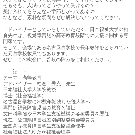
そもそも、入試ってどうやって受けるの？
受け入れてもらえない学部とかってあるの？
などなど、素朴な疑問をぜひ解決していってください。
アドバイザーとしていらしていただく、日本福祉大学の柏
倉先生は、視覚障害児の高等教育段階での支援に関する専
門家です。
そして、会場である名古屋盲学校で長年教鞭をとられてい
た元盲学校教員でもあります。
ぜひ、この機会に、普段の悩みをご相談ください。
― 記 －
テーマ：高等教育
アドバイザー：柏倉 秀克 先生
日本福祉大学大学院教授
博士（社会福祉学）
名古屋盲学校に20数年勤務した後大学へ
専門は視覚障害児者の教育と福祉
文部科学省や日本学生支援機構の各種委員を歴任
現在、愛知県障害者差別調整委員会委員長
全国高等教育障害学生支援協議会理事
社会福祉法人ゆたか福祉会理事