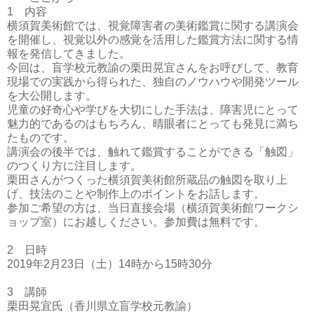
1
内容
横須賀美術館では、視覚障害者の美術鑑賞に関する講演会
を開催し、視覚以外の感覚を活用した鑑賞方法に関する情
報を発信してきました。
今回は、盲学校元教諭の栗田晃宜さんをお呼びして、教育
現場での実践から得られた、独自のノウハウや開発ツール
を大公開します。
児童の好奇心や学びを大切にした手法は、障害児にとって
魅力的であるのはもちろん、晴眼者にとっても発見に満ち
たものです。
講演会の後半では、触れて鑑賞することができる「触図」
のつくり方に注目します。
栗田さんがつくった横須賀美術館所蔵品の触図を取り上
げ、技法のことや制作上のポイントをお話します。
参加ご希望の方は、当日直接会場（横須賀美術館ワークシ
ョップ室）にお越しください。参加費は無料です。
2
日時
2019
年
2
月
23
日（土）
14
時から
15
時
30
分
3
講師
栗田晃宜氏（香川県立盲学校元教諭）