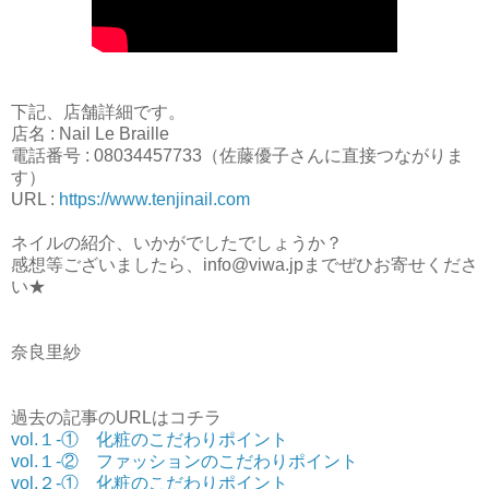
下記、店舗詳細です。
店名 : Nail Le Braille
電話番号 : 08034457733（佐藤優子さんに直接つながりま
す）
URL :
https://www.tenjinail.com
ネイルの紹介、いかがでしたでしょうか？
感想等ございましたら、info@viwa.jpまでぜひお寄せくださ
い★
奈良里紗
過去の記事のURLはコチラ
vol.１-① 化粧のこだわりポイント
vol.１-② ファッションのこだわりポイント
vol.２-① 化粧のこだわりポイント