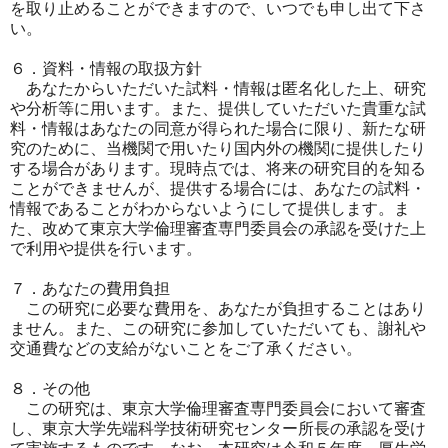
を取
り止めることがで
きますので、いつでも申し出て下さ
い。
６．資料・情報の取扱方針
あなたからいただいた試料・情報は匿名化した上、研究
や分析等に
用います。ま
た、提供していただいた貴重な試
料・情報はあなたの同意が得られ
た場合に限り、新
たな研
究のために、当機関で用いたり国内外の機関に提供したり
す
る場合がありま
す。現時点では、将来の研究目的を知る
ことができませんが、提供
する場合には、あ
なたの試料・
情報であることがわからないようにして提供します。
ま
た、改めて東京
大学倫理審査専門委員会の承認を受けた上
で利用や提供を行います
。
７．あなたの費用負担
この研究に必要な費用を、あなたが負担することはあり
ません。ま
た、この研究に
参加していただいても、謝礼や
交通費などの支給がないことをご了
承ください。
８．その他
この研究は、東京大学倫理審査専門委員会において審査
し、東京大
学先端科学技術
研究センター所長の承認を受け