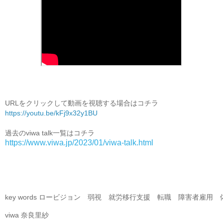
https://youtu.be/kFj9x32y1BU
https://www.viwa.jp/2023/01/viwa-talk.html
key words ロービジョン　弱視　就労移行支援　転職　障害者雇用　
viwa 奈良里紗