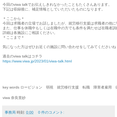
今回のviwa talkでお伝えしきれなかったこともたくさんあります。

下記は収録後に、補足情報としていただいたものになります。

＊ここから
＊
今回は求職者の立場でお話しましたが、就労移行支援は求職者の他に
また、仕事を休職中もしくは在職中の方でも条件を満たせば在職者訓
詳細は各施設にご相談ください。

＊ここまで
＊
気になった方はぜひお近くの施設に問い合わせをしてみてくださいね！
過去のviwa talkはコチラ
https://www.viwa.jp/2023/01/viwa-talk.html
key words ロービジョン　弱視　就労移行支援　転職　障害者雇用　
viwa 奈良里紗
事務局
時刻:
0:00
0 件のコメント: