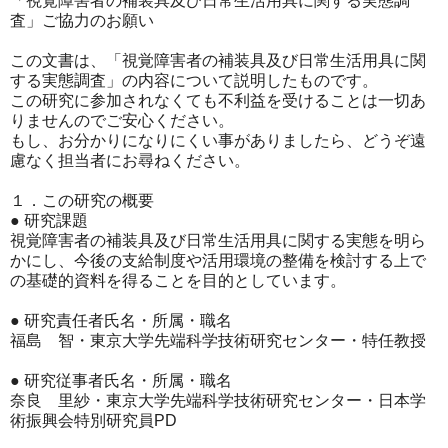
「視覚障害者の補装具及び日常生活用具に関する実態調
査」
ご協力のお願い
この文書は、「視覚障害者の補装具及び日常生活用具に関
する実態
調査」の内容につ
いて説明したものです。
この研究に参加されなくても不利益を受け
ることは一切あ
り
ませんのでご安心ください。
もし、お分かりになりにくい事があ
りましたら、どう
ぞ遠
慮なく担当者にお尋ねください。
１．この研究の概要
● 研究課題
視覚障害者の補装具及び日常生活用具に関する実態を明ら
かにし、
今後の支給制度や
活用環境の整備を検討する上で
の基礎的資料を得ることを目的とし
ています。
● 研究責任者氏名・所属・職名
福島 智・東京大学先端科学技術研究センター・特任教授
● 研究従事者氏名・所属・職名
奈良 里紗・東京大学先端科学技術研究センター・日本学
術振興会特別研
究員PD