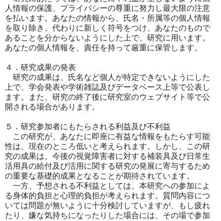
人情報の保
護、プライバ
シーの尊重に努力し最大限の注意
を払います。あなたの情報から、
氏名・所属等の個
人情報
を取り除き、代わりに新しく符号をつけ、あなたのもので
あ
ることを分からな
いようにした上で、研究に用います。
あなたの個人情報を、責任を
持って厳重に保管
します。
４．研究成果の発表
研究の成果は、氏名など個人が特定できないようにした
上で、学会
発表や学術雑誌
及びデータベース上等で公表し
ます。また、研究の終了後に研究室
のウェブサイト等
で公
開される場合があります。
５．研究参加者にもたらされる利益及び不利益
この研究が、あなたに即座に有益な情報をもたらす可能
性は、現在
のところ低いと
考えられます。しかし、この研
究の成果は、今後の視覚障害者に対
する補装具及び日
常生
活用具の給付及び活用に関する研究の発展に寄与するため
の重
要な基礎的成果と
なることが期待されています。
一方、予想される不利益としては、本研究への参加によ
る身体的負
担と心理的負担
が考えられます。質問内容につ
いては問題が無いように十分検討し
ていますが、もし
疲れ
たり、嫌な気持ちになったりした場合には、その場で参加