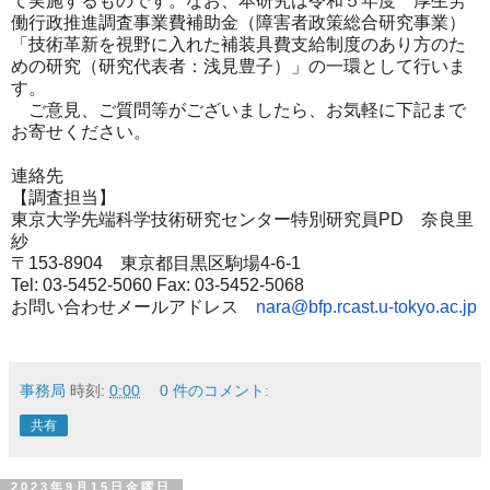
て実施するものです。なお、本研究
は令和５年度 厚
生労
働行政推進調査事業費補助金（障害者政策総合研究事業）
「技
術革新を視野に入
れた補装具費支給制度のあり方のた
めの研究（研究代表者：浅見豊
子）」の一環とし
て行いま
す。
ご意見、ご質問等がございましたら、お気軽に下記まで
お寄せくだ
さい。
連絡先
【調査担当】
東京大学先端科学技術研究センター特別研究員PD 奈良里
紗
〒153-8904 東京都目黒区駒場4-6-1
Tel: 03-5452-5060 Fax: 03-5452-5068
お問い合わせメールアドレス
nara@bfp.rcast.u-tokyo.ac.jp
事務局
時刻:
0:00
0 件のコメント:
共有
2023年9月15日金曜日