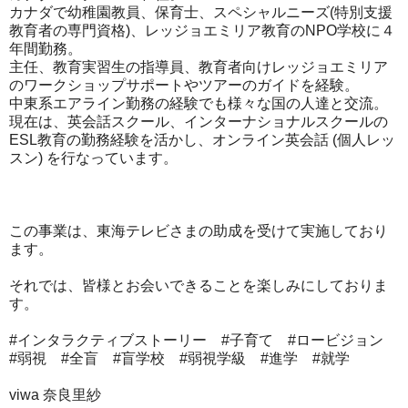
カナダで幼稚園教員、保育士、スペシャルニーズ(特別支援
教育者
の専門資格)、レッジョエミリア教育のNPO学校に４
年間勤務。
主任、教育実習生の指導員、教育者向けレッジョエミリア
のワーク
ショップサポートやツアーのガイドを経験。
中東系エアライン勤務の経験でも様々な国の人達と交流
。
現在は、英会話スクール、インターナショナルスクールの
ESL教育
の勤務経験を活かし、オンライン英会話 (個人レッ
スン) を行なっています。
この事業は、東海テレビさまの助成を受けて実施しており
ます。
それでは、皆様とお会いできることを楽しみにしておりま
す。
#インタラクティブストーリー #子育て #ロービジョン
#弱視 #全盲 #盲学校 #弱視学級 #進学 #就学
viwa 奈良里紗