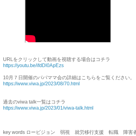
URLをクリックして動画を視聴する場合はコチラ
https://youtu.be/ifdDl0ApEzs
10月７日開催のパパママ会の詳細はこちらをご覧ください。
https://www.viwa.jp/2023/08/70.html
過去のviwa talk一覧はコチラ
https://www.viwa.jp/2023/01/viwa-talk.html
key words ロービジョン　弱視　就労移行支援　転職　障