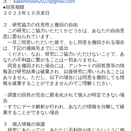
ス：
kakenvision2023@gmail.com
●回答期限
２０２３年１０月末日
２．研究協力の任意性と撤回の自由
この研究にご協力いただくかどうかは、あなたの自由意
思に委ねら
れています。
一
旦ご同意いただいた後で、もし同意を撤回される場合
は、下記の連
絡先までにご提出
ください。なお、研究にご協力いただけないことで、あ
なたの不利
益に繋がることは一切
ありません。
同意を撤回された場合には、アンケートの回答票等の情
報及び研究
結果は破棄さ
れ、以後研究に用いられることは
ありません。ただし、以下の場合
には同意を撤回し
ても情
報を破棄することができませんのでご理解ください。
・調査の回答が完全に匿名化されて個人が特定できない場
合
・すでにデータ解析が行われ、あなたの情報を分離して破
棄するこ
とができない場合
３．個人情報の保護
研究にあたっては、あなたに不利益が生じないように個