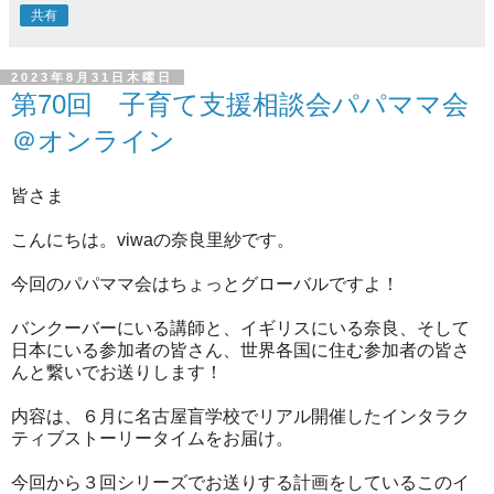
共有
2023年8月31日木曜日
第70回 子育て支援相談会パパママ会
＠オンライン
皆さま
こんにちは。viwaの奈良里紗です。
今回のパパママ会はちょっとグローバルですよ！
バンクーバーにいる講師と、
イギリスにいる奈良、そして
日本にいる参
加者の皆さん、世界各国に住む参加者の皆さ
んと繋いでお送りし
ます！
内容は、６月に名古屋盲学校でリアル開催したインタラク
ティブス
トーリータイムをお届け。
今回から３回シリーズでお送りする計画をしているこのイ