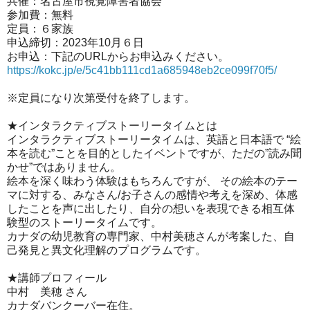
共催：名古屋市視覚障害者協会
参加費：無料
定員：６家族
申込締切：2023年10月６日
お申込：下記のURLからお申込みください。
https://kokc.jp/e/5c41bb111cd1a685948eb2ce099f70f5/
※定員になり次第受付を終了します。
★インタラクティブストーリータイムとは
インタラクティブストーリータイムは、英語と日本語で “絵
本を読む”ことを目的としたイベントですが、ただの”読み聞
かせ”ではありません。
絵本を深く味わう体験はもちろんですが、 その絵本のテー
マに対する、みなさん/お子さんの感情や考えを深
め、体感
したことを声に出したり、自分の想いを表現できる相互体
験型のストーリータイムです。
カナダの幼児教育の専門家、
中村美穂さん
が考案した、自
己発見と異
文化理解のプログラムです。
★講師プロフィール
中村 美穂 さん
カナダバンクーバー在住。