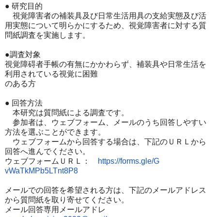
● 研究目的
視覚障害者の補装具及び日常生活用具の支給実態及び活
用実態につ
いて明らかにす
るため、視覚障害者に対する質
問紙調査を実施します。
●調査対象
視覚障碍者手帳の有無にかかわらず、補装具や日常生活を
利用され
ている視覚に困難
のある方
● 回答方法
本研究は質問紙による調査です。
参加者は、ウェブフォーム、メー
ルのうち回答し
やすい
方法を選ぶことができます。
ウェブフォームから回答する場合は、下記のＵＲＬから
回答へ進ん
でください。
ウェブフォームＵＲＬ：
https://forms.gle/G
vWaTkMPb5LTnt8P8
メールでの回答を希望される方は、下記のメールアドレス
から質問
紙を取り寄せてく
ださい。
メール回答専用メールアドレ