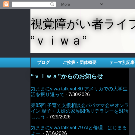
視覚障がい者ライ
“ｖｉｗａ”
ブログ
ご挨拶・団体概要
テーマ別記事
“ｖｉｗａ”からのお知らせ
気ままにviwa talk vol.80 アメリカでの大学生
活を振り返って
- 7/30/2026
第85回 子育て支援相談会パパママ会＠オンラ
イン 親子・夫婦の家族関係リテラシーを対話
しよう
- 7/29/2026
気ままにviwa talk vol.79 AIと倫理、はじまる
よー!
- 7/16/2026