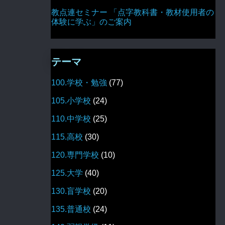
教点連セミナー 「点字教科書・教材使用者の
体験に学ぶ」のご案内
テーマ
100.学校・勉強
(77)
105.小学校
(24)
110.中学校
(25)
115.高校
(30)
120.専門学校
(10)
125.大学
(40)
130.盲学校
(20)
135.普通校
(24)