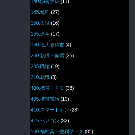
140.弱視学級
(11)
145.勉強
(27)
150.入試
(16)
155.進学
(17)
160.拡大教科書
(4)
200.就職・職場
(25)
205.職場
(19)
210.就職
(8)
400.携帯・ＰＣ
(38)
405.携帯電話
(10)
410.スマートホン
(28)
415.パソコン
(32)
500.補助具・便利グッズ
(85)