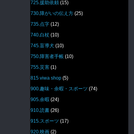
725.援助依頼
(15)
730.障がいの伝え方
(25)
735.点字
(12)
740.白杖
(10)
745.盲導犬
(10)
750.障害者手帳
(10)
755.災害
(1)
815 viwa shop
(5)
900.趣味・余暇・スポーツ
(74)
905.余暇
(24)
910.読書
(26)
915.スポーツ
(17)
920.映画
(2)