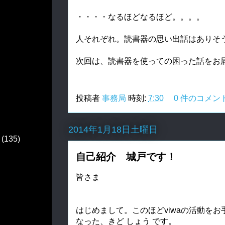
・・・・なるほどなるほど。。。。
人それぞれ。読書器の思い出話はありそ
次回は、読書器を使っての困った話をお
投稿者
事務局
時刻:
7:30
0 件のコメン
2014年1月18日土曜日
(135)
自己紹介 城戸です！
皆さま
はじめまして。このほどviwaの活動を
なった、きど しょう です。