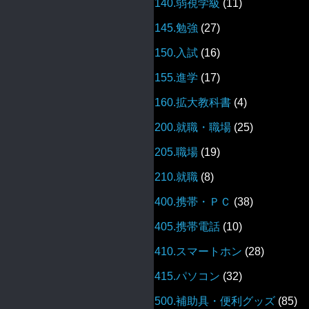
140.弱視学級
(11)
145.勉強
(27)
150.入試
(16)
155.進学
(17)
160.拡大教科書
(4)
200.就職・職場
(25)
205.職場
(19)
210.就職
(8)
400.携帯・ＰＣ
(38)
405.携帯電話
(10)
410.スマートホン
(28)
415.パソコン
(32)
500.補助具・便利グッズ
(85)