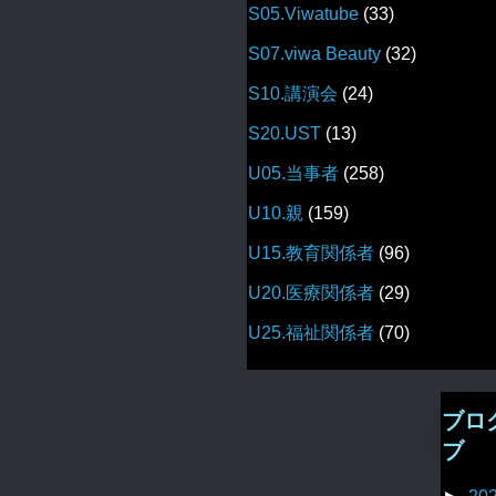
S05.Viwatube
(33)
S07.viwa Beauty
(32)
S10.講演会
(24)
S20.UST
(13)
U05.当事者
(258)
U10.親
(159)
U15.教育関係者
(96)
U20.医療関係者
(29)
U25.福祉関係者
(70)
ブロ
ブ