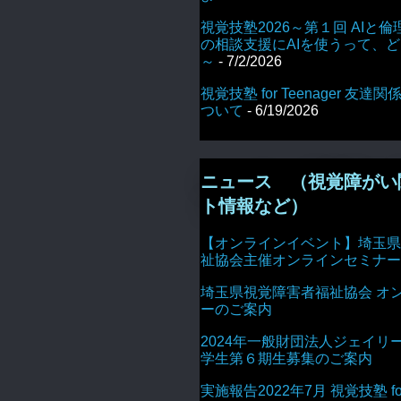
視覚技塾2026～第１回 AIと倫
の相談支援にAIを使うって、
～
- 7/2/2026
視覚技塾 for Teenager 友
ついて
- 6/19/2026
ニュース （視覚障がい
ト情報など）
【オンラインイベント】埼玉県
祉協会主催オンラインセミナー
埼玉県視覚障害者福祉協会 オ
ーのご案内
2024年一般財団法人ジェイリ
学生第６期生募集のご案内
実施報告2022年7月 視覚技塾 for 