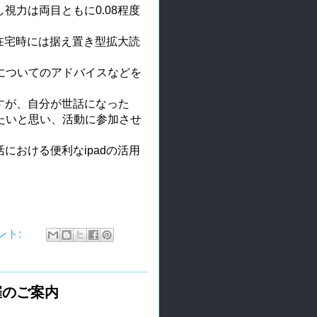
視力は両目ともに0.08程度
、在宅時には据え置き型拡大読
強についてのアドバイスなどを
。
すが、自分が世話になった
てたいと思い、活動に参加させ
における便利なipadの活用
。
ント:
催のご案内