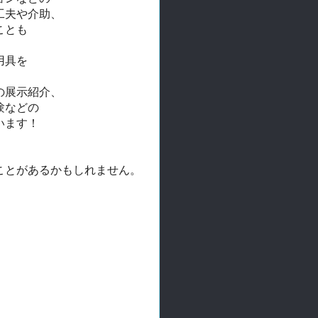
工夫や介助、
ことも
用具を
の展示紹介、
験などの
います！
ことがあるかもしれません。