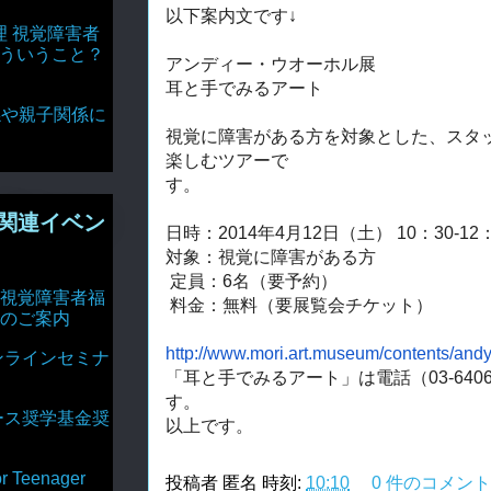
以下案内文です↓
理 視覚障害者
どういうこと？
アンディー・ウオーホル展
耳と手でみるアート
達関係や親子関係に
視覚に障害がある方を対象とした、
スタ
楽しむツアーで
す。
関連イベン
日時：2014年4月12日（土） 10：30-12
対象：視覚に障害がある方
定員：6名（要予約）
視覚障害者福
料金：無料（要展覧会チケット）
のご案内
http://www.mori.art.museum/
contents/andy
ンラインセミナ
「耳と手でみるアート」は電話（03-6406-
す。
ース奨学基金奨
以上です。
Teenager
投稿者
匿名
時刻:
10:10
0 件のコメント