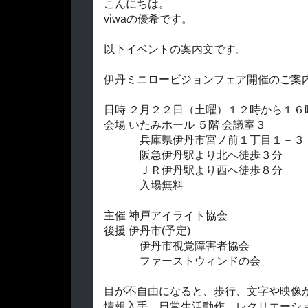
こんにちは。
viwaの優希です。
以下イベントの案内文です。
伊丹ミニロービジョンフェア開催のご案
日時 ２月２２日（土曜）１２時から１６
会場 いたみホール ５階 会議室３
兵庫県伊丹市宮ノ前１丁目１－３
阪急伊丹駅より北へ徒歩３分
ＪＲ伊丹駅より西へ徒歩８分
入場無料
主催 神戸アイライト協会
後援 伊丹市(予定)
伊丹市視覚障害者協会
ファーストウィンドの会
目が不自由になると、歩行、文字や映像
情報入手、日常生活動作、レクリエーシ