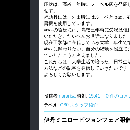
症状は、高校二年時にレーベル病を発症し
せす。
補助具には、外出時にはルーペとipad
書機を使用しています。
viwaの皆様には、高校三年時に受験勉
いただき、たいへんお世話になりました
現在工学部に在籍している大学二年生で
viwaに関わりたい、自分の経験を役立
ていただこうと考えました。
これからは、大学生活で培った、日常生活
方法などの記事を発信していきたいです
よろしくお願いします。
投稿者
nararisa
時刻:
15:41
0 件のコメ
ラベル:
C30.スタッフ紹介
伊丹ミニロービジョンフェア開