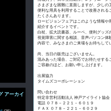
さまざまな困難に直面しますが、少しの
便利な用具を利用することで改善される
たくさんあります。
ロービジョンフェアはこのような情報や
紹介するイベントです。
白杖、拡大読書器、ルーペ、便利グッズ
視覚障害に関する相談、音声パソコン体
内容で、みなさまのご来場をお待ちして
尚、当日の販売はございません。
混みあった場合、
ご対応でお待たせする
ご容赦のほど、お願い申し上げます。
出展協力
タイムズコーポレーション
問い合わせ
グ アーカイ
特定非営利活動法人 神戸アイライト協会
電話 ０７８－２２１－６０１９
ＦＡＸ ０７８－２２１－６０２９