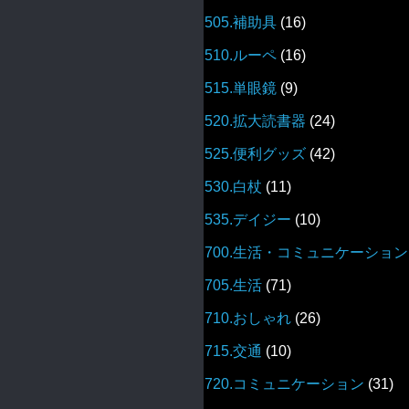
505.補助具
(16)
510.ルーペ
(16)
515.単眼鏡
(9)
520.拡大読書器
(24)
525.便利グッズ
(42)
530.白杖
(11)
535.デイジー
(10)
700.生活・コミュニケーション
705.生活
(71)
710.おしゃれ
(26)
715.交通
(10)
720.コミュニケーション
(31)