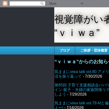
視覚障がい
“ｖｉｗａ”
ブログ
ご挨拶・団体概要
“ｖｉｗａ”からのお知ら
気ままにviwa talk vol.80
活を振り返って
- 7/30/2026
第85回 子育て支援相談会パパ
イン 親子・夫婦の家族関係リ
しよう
- 7/29/2026
気ままにviwa talk vol.79 
よー!
- 7/16/2026