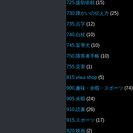
725.援助依頼
(15)
730.障がいの伝え方
(25)
735.点字
(12)
740.白杖
(10)
745.盲導犬
(10)
750.障害者手帳
(10)
755.災害
(1)
815 viwa shop
(5)
900.趣味・余暇・スポーツ
(74)
905.余暇
(24)
910.読書
(26)
915.スポーツ
(17)
920.映画
(2)