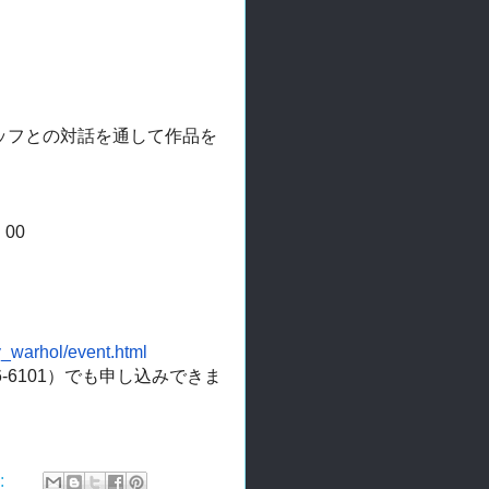
ッフとの対話を通して作品を
：00
_warhol/event.
html
6101）
でも申し込みできま
: