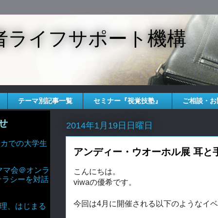
者ライフサポート機構
テーマ別記事一覧
セミナー『視覚技塾』
ご相談・お
せ
2014年1月19日日曜日
 アメリカでの大学生
アンディー・ウオーホル展 耳と
ママ会＠オンラ
こんにちは。
テラシーを対話
viwaの優希です。
今回は4月に開催される以下のようなイ
AIと倫理、はじまる