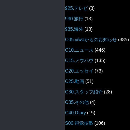
925.テレビ
(3)
930.旅行
(13)
935.海外
(18)
C05.viwaからのお知らせ
(385)
C10.ニュース
(446)
C15.ノウハウ
(135)
C20.エッセイ
(73)
C25.動画
(51)
C30.スタッフ紹介
(28)
C35.その他
(4)
C40.Diary
(15)
S00.視覚技塾
(106)