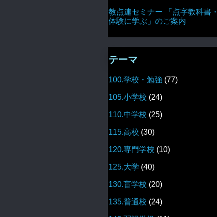
教点連セミナー 「点字教科書
体験に学ぶ」のご案内
テーマ
100.学校・勉強
(77)
105.小学校
(24)
110.中学校
(25)
115.高校
(30)
120.専門学校
(10)
125.大学
(40)
130.盲学校
(20)
135.普通校
(24)