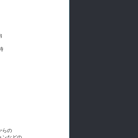
内
時
からの
ョンなどの