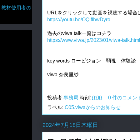
・教材使用者の
URLをクリックして動画を視聴する場合
https://youtu.be/OQlfIhwDyro
https://www.viwa.jp/2023/01/viwa-talk.htm
key words ロービジョン　弱視　体験談
viwa 奈良里紗
投稿者
事務局
時刻:
0:00
0 件のコメン
ラベル:
C05.viwaからのお知らせ
2024年7月18日木曜日