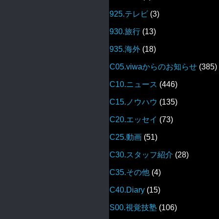
925.テレビ
(3)
930.旅行
(13)
935.海外
(18)
C05.viwaからのお知らせ
(385)
C10.ニュース
(446)
C15.ノウハウ
(135)
C20.エッセイ
(73)
C25.動画
(51)
C30.スタッフ紹介
(28)
C35.その他
(4)
C40.Diary
(15)
S00.視覚技塾
(106)