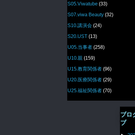
S05.Viwatube
(33)
S07.viwa Beauty
(32)
S10.講演会
(24)
S20.UST
(13)
U05.当事者
(258)
U10.親
(159)
U15.教育関係者
(96)
U20.医療関係者
(29)
U25.福祉関係者
(70)
ブロ
ブ