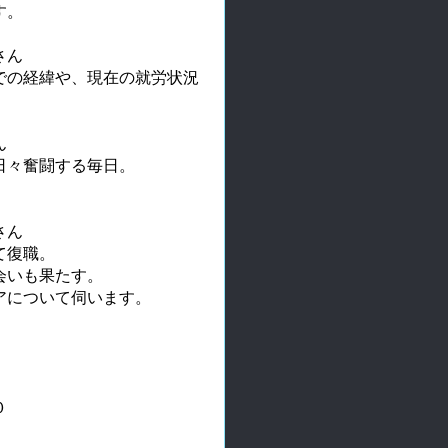
す。
さん
での経緯や、現在の就労状況
ん
日々奮闘する毎日。
さん
て復職。
会いも果たす。
アについて伺います。
０