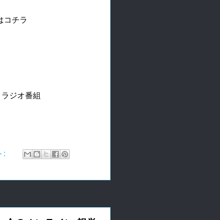
はコチラ
l
　ラジオ番組

ト: