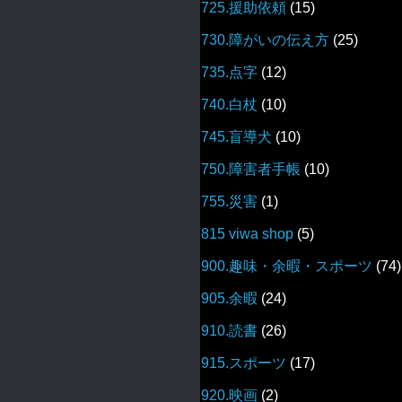
725.援助依頼
(15)
730.障がいの伝え方
(25)
735.点字
(12)
740.白杖
(10)
745.盲導犬
(10)
750.障害者手帳
(10)
755.災害
(1)
815 viwa shop
(5)
900.趣味・余暇・スポーツ
(74)
905.余暇
(24)
910.読書
(26)
915.スポーツ
(17)
920.映画
(2)