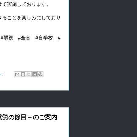
けて実施しております。
きることを楽しみにしており
#弱視 #全盲 #盲学校 #
ト:
～就労の節目～のご案内