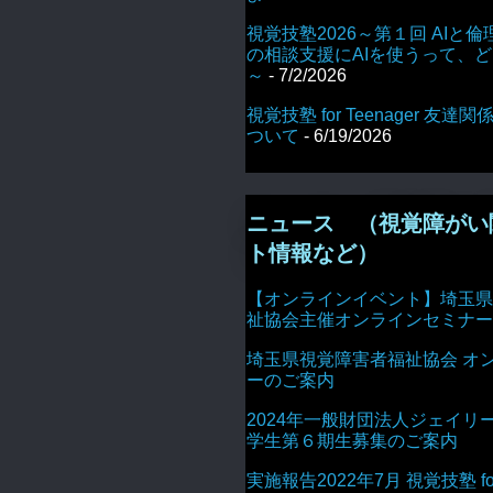
視覚技塾2026～第１回 AIと倫
の相談支援にAIを使うって、
～
- 7/2/2026
視覚技塾 for Teenager 友
ついて
- 6/19/2026
ニュース （視覚障がい
ト情報など）
【オンラインイベント】埼玉県
祉協会主催オンラインセミナー
埼玉県視覚障害者福祉協会 オ
ーのご案内
2024年一般財団法人ジェイリ
学生第６期生募集のご案内
実施報告2022年7月 視覚技塾 for 