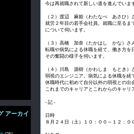
今は再就職されて新しい道を進んでいま
（２）渡辺 麻姫（わたなべ あさひ）
就労２年目の若手会社員。就職に至るま
について伺います。
（３）高橋 加奈（たかはし かな）さ
転職や病気による休職を経て、働き方を
その奮闘の様子を伺います。
（４）川島 源樹（かわしま もとき）
弱視のエンジニア。病気による休職を経
休職時代に初めて自分以外の弱視との出
これまでのキャリアとこれからのキャリ
- 記 -
グ アーカイ
日時
８月２４日（土）１０：００～１２：０