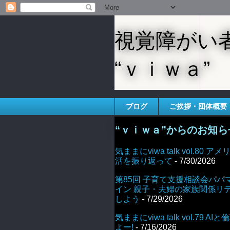
視覚障がい
“ｖｉｗａ”
ブログ
ご挨拶・団体概要
“ｖｉｗａ”からのお知ら
気ままにviwa talk vol.80
活を振り返って
- 7/30/2026
第85回 子育て支援相談会パパ
イン 親子・夫婦の家族関係リ
しよう
- 7/29/2026
気ままにviwa talk vol.79 
よー!
- 7/16/2026