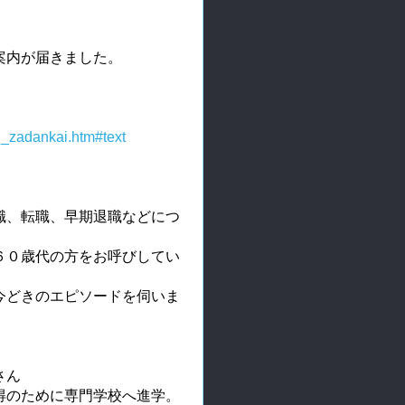
案内が届きました。
u_zadankai.htm#text
職、転職、早期退職などにつ
６０歳代の方をお呼びしてい
今どきのエピソードを伺いま
さん
得のために専門学校へ進学。