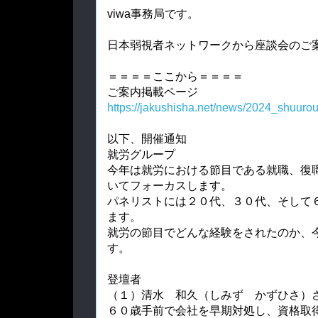
viwa事務局です。
日本弱視者ネットワークから座談会のご
＝＝＝＝ここから＝＝＝＝
ご案内掲載ページ
https://jakushisha.net/news/2024_shuuro
以下、開催通知
就労グループ
今年は就労における節目である就職、復
いてフォーカスします。
パネリストには２０代、３０代、そして
ます。
就労の節目でどんな経験をされたのか、
す。
登壇者
（１）清水 和久（しみず かずひさ）
６０歳手前で会社を早期対処し、資格取