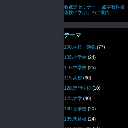
教点連セミナー 「点字教科書
体験に学ぶ」のご案内
テーマ
100.学校・勉強
(77)
105.小学校
(24)
110.中学校
(25)
115.高校
(30)
120.専門学校
(10)
125.大学
(40)
130.盲学校
(20)
135.普通校
(24)