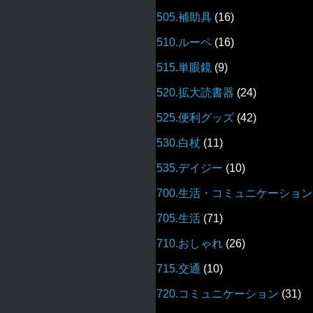
505.補助具
(16)
510.ルーペ
(16)
515.単眼鏡
(9)
520.拡大読書器
(24)
525.便利グッズ
(42)
530.白杖
(11)
535.デイジー
(10)
700.生活・コミュニケーション
705.生活
(71)
710.おしゃれ
(26)
715.交通
(10)
720.コミュニケーション
(31)