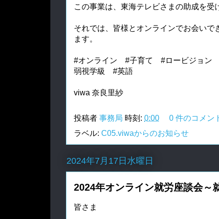
この事業は、東海テレビさまの助成を受
それでは、皆様とオンラインでお会いで
ます。
#オンライン #子育て #ロービジョン 
弱視学級 #英語
viwa 奈良里紗
投稿者
事務局
時刻:
0:00
0 件のコメン
ラベル:
C05.viwaからのお知らせ
2024年7月17日水曜日
2024年オンライン就労座談会
皆さま