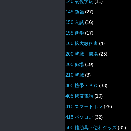
140.弱視学級
(11)
145.勉強
(27)
150.入試
(16)
155.進学
(17)
160.拡大教科書
(4)
200.就職・職場
(25)
205.職場
(19)
210.就職
(8)
400.携帯・ＰＣ
(38)
405.携帯電話
(10)
410.スマートホン
(28)
415.パソコン
(32)
500.補助具・便利グッズ
(85)