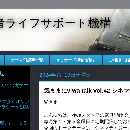
者ライフサポート機構
テーマ別記事一覧
セミナー『視覚技塾』
ご相談・お
せ
2024年7月19日金曜日
 アメリカでの大学生
気ままにviwa talk vol.42 シ
ママ会＠オンラ
皆さま
テラシーを対話
こんにちは。viwaスタッフの奈良里紗です
毎月第１・第３金曜日に定期配信しておりますv
AIと倫理、はじまる
今回のトークテーマは「シネマデイジー」