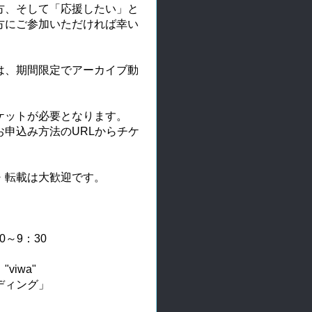
方、そして「応援したい」と
方にご参加いただければ幸い
は、期間限定でアーカイブ動
ケットが必要となります。
申込み方法のURLからチケ
・転載は大歓迎です。
0～9：30
iwa"
ディング」