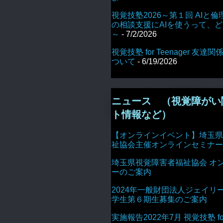
視覚技塾2026～第１回 AIと倫
の相談支援にAIを使うって、
～
- 7/2/2026
視覚技塾 for Teenager 友
ついて
- 6/19/2026
ニュース （視覚障がい
ト情報など）
【オンラインイベント】埼玉県
祉協会主催オンラインセミナー
埼玉県視覚障害者福祉協会 オ
ーのご案内
2024年一般財団法人ジェイリ
学生第６期生募集のご案内
実施報告2022年7月 視覚技塾 for 