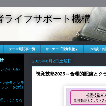
者ライフサポート機構
テーマ別記事一覧
セミナー『視覚技塾』
ご相談・お
せ
2025年8月2日土曜日
 アメリカでの大学生
視覚技塾2025～合理的配慮と
ママ会＠オンラ
テラシーを対話
AIと倫理、はじまる