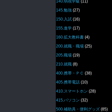
140.弱視学級
(11)
145.勉強
(27)
150.入試
(16)
155.進学
(17)
160.拡大教科書
(4)
200.就職・職場
(25)
205.職場
(19)
210.就職
(8)
400.携帯・ＰＣ
(38)
405.携帯電話
(10)
410.スマートホン
(28)
415.パソコン
(32)
500.補助具・便利グッズ
(85)