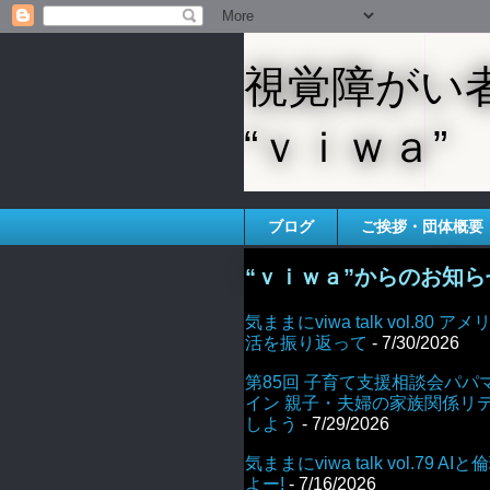
視覚障がい
“ｖｉｗａ”
ブログ
ご挨拶・団体概要
“ｖｉｗａ”からのお知ら
気ままにviwa talk vol.80
活を振り返って
- 7/30/2026
第85回 子育て支援相談会パパ
イン 親子・夫婦の家族関係リ
しよう
- 7/29/2026
気ままにviwa talk vol.79 
よー!
- 7/16/2026