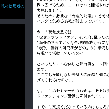
界へ広げるため、ヨーロッパで開催され
・教材使用者の
実施しました。
そのために必要な「合理的配慮」にかか
ィングで集める挑戦が始まっています。
今回の視覚技塾では、
* なぜクラウドファンディングに至った
* 海外の学会でどんな合理的配慮が必要
* 弱視・難聴の研究者がどのように準備
ら現地で活動しているのか
といったリアルな体験と舞台裏を、５回
ます。
ここでしか聞けない等身大の記録と知見
げてくれるはずです。
なお、このセミナーの収益金は、必要経
ドファンディング活動に寄付されます。
すでにご支援くださっている方はもちろ