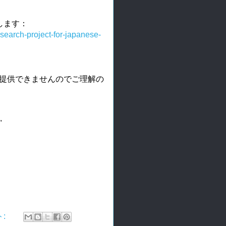
します：
search-project-for-japanese-
は提供できませんのでご理解の
"
ト: