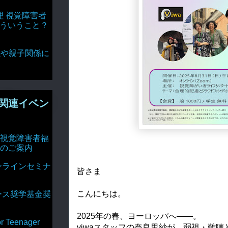
理 視覚障害者
どういうこと？
達関係や親子関係に
関連イベン
視覚障害者福
のご案内
ンラインセミナ
皆さま
こんにちは。
ース奨学基金奨
2025年の春、ヨーロッパへ――。
Teenager
viwaスタッフの奈良里紗が、弱視・難