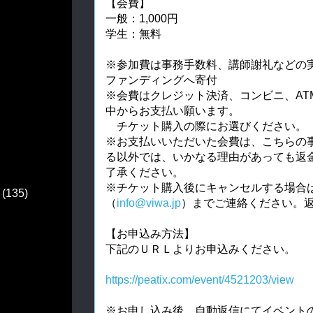
【会費】
一般：1,000円
学生：無料
※参加費は事務手数料、講師謝礼などの
ファンディングへ寄付
※会費はクレジット決済、コンビニ、ATM
中からお支払い願います。
チケット購入の際にお選びください。
※お支払いいただいた会費は、こちらの
る以外では、いかなる理由があっても返
了承ください。
※チケット購入後にキャンセルする場合は
(135)
（
info@viwa.jp
）までご連絡ください。
【お申込み方法】
下記のＵＲＬよりお申込みください。
https://peatix.com/event/4521203/view
※お申し込み後、自動返信にてイベント