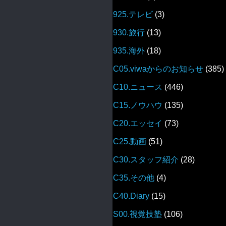
925.テレビ
(3)
930.旅行
(13)
935.海外
(18)
C05.viwaからのお知らせ
(385)
C10.ニュース
(446)
C15.ノウハウ
(135)
C20.エッセイ
(73)
C25.動画
(51)
C30.スタッフ紹介
(28)
C35.その他
(4)
C40.Diary
(15)
S00.視覚技塾
(106)