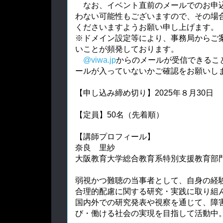
なお、イベント直前のメールでのお申
わない可能性もございますので、その場合は
くださいますようお願い申し上げます。
※ドメイン設定等により、事務局からご
いことが頻発しております。
@viwa.jp
からのメールが受信できるこ
ールが入っていないかご確認をお願いし
【申し込み締め切り】2025年８月30日
【定員】50名（先着順）
【講師プロフィール】
奈良 里紗
大阪教育大学総合教育系特別支援教育部
弱視かつ難聴の当事者として、自身の経
合理的配慮に関する研究・実践に取り組
国内外での研究発表や視察を通じて、障
び・働ける社会の実現を目指して活動中