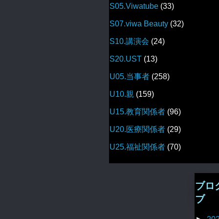
S05.Viwatube
(33)
S07.viwa Beauty
(32)
S10.講演会
(24)
S20.UST
(13)
U05.当事者
(258)
U10.親
(159)
U15.教育関係者
(96)
U20.医療関係者
(29)
U25.福祉関係者
(70)
ブロ
ブ