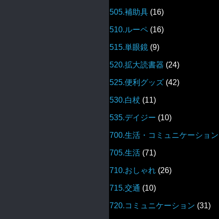
505.補助具
(16)
510.ルーペ
(16)
515.単眼鏡
(9)
520.拡大読書器
(24)
525.便利グッズ
(42)
530.白杖
(11)
535.デイジー
(10)
700.生活・コミュニケーション
705.生活
(71)
710.おしゃれ
(26)
715.交通
(10)
720.コミュニケーション
(31)