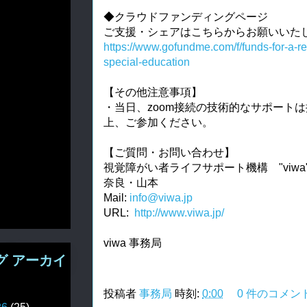
◆クラウドファンディングページ
ご支援・シェアはこちらからお願いいた
https://www.gofundme.com/f/funds-for-a-re
special-education
【その他注意事項】
・当日、zoom接続の技術的なサポート
上、ご参加ください。
【ご質問・お問い合わせ】
視覚障がい者ライフサポート機構 "viwa
奈良・山本
Mail:
info@viwa.jp
URL:
http://www.viwa.jp/
viwa 事務局
グ アーカイ
投稿者
事務局
時刻:
0:00
0 件のコメン