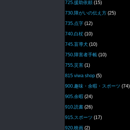
725.援助依頼
(15)
730.障がいの伝え方
(25)
735.点字
(12)
740.白杖
(10)
745.盲導犬
(10)
750.障害者手帳
(10)
755.災害
(1)
815 viwa shop
(5)
900.趣味・余暇・スポーツ
(74)
905.余暇
(24)
910.読書
(26)
915.スポーツ
(17)
920.映画
(2)