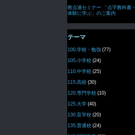
教点連セミナー 「点字教科書
体験に学ぶ」のご案内
テーマ
100.学校・勉強
(77)
105.小学校
(24)
110.中学校
(25)
115.高校
(30)
120.専門学校
(10)
125.大学
(40)
130.盲学校
(20)
135.普通校
(24)