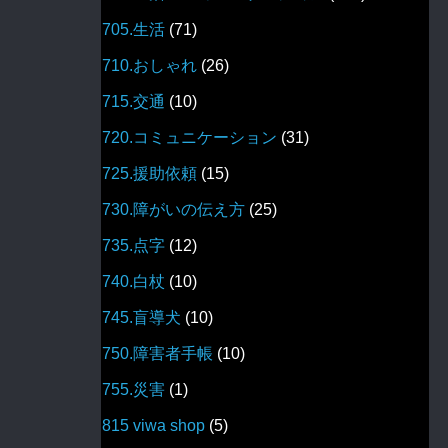
705.生活
(71)
710.おしゃれ
(26)
715.交通
(10)
720.コミュニケーション
(31)
725.援助依頼
(15)
730.障がいの伝え方
(25)
735.点字
(12)
740.白杖
(10)
745.盲導犬
(10)
750.障害者手帳
(10)
755.災害
(1)
815 viwa shop
(5)