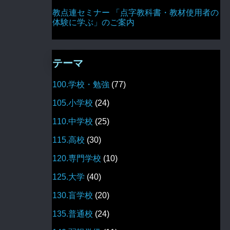
教点連セミナー 「点字教科書・教材使用者の
体験に学ぶ」のご案内
テーマ
100.学校・勉強
(77)
105.小学校
(24)
110.中学校
(25)
115.高校
(30)
120.専門学校
(10)
125.大学
(40)
130.盲学校
(20)
135.普通校
(24)