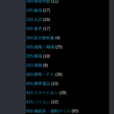
140.弱視学級
(11)
145.勉強
(27)
150.入試
(16)
155.進学
(17)
160.拡大教科書
(4)
200.就職・職場
(25)
205.職場
(19)
210.就職
(8)
400.携帯・ＰＣ
(38)
405.携帯電話
(10)
410.スマートホン
(28)
415.パソコン
(32)
500.補助具・便利グッズ
(85)