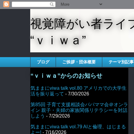
視覚障がい者ライ
“ｖｉｗａ”
ブログ
ご挨拶・団体概要
テーマ別記事
“ｖｉｗａ”からのお知らせ
気ままにviwa talk vol.80 アメリカでの大学生
活を振り返って
- 7/30/2026
第85回 子育て支援相談会パパママ会＠オンラ
イン 親子・夫婦の家族関係リテラシーを対話
しよう
- 7/29/2026
気ままにviwa talk vol.79 AIと倫理、はじまる
よー!
- 7/16/2026