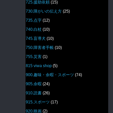
725.援助依頼
(15)
730.障がいの伝え方
(25)
735.点字
(12)
740.白杖
(10)
745.盲導犬
(10)
750.障害者手帳
(10)
755.災害
(1)
815 viwa shop
(5)
900.趣味・余暇・スポーツ
(74)
905.余暇
(24)
910.読書
(26)
915.スポーツ
(17)
920.映画
(2)