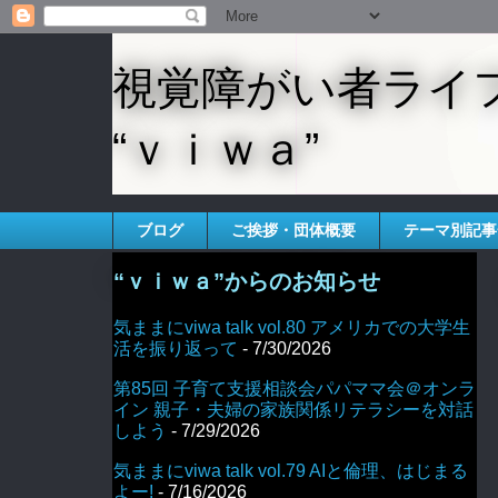
視覚障がい者ライ
“ｖｉｗａ”
ブログ
ご挨拶・団体概要
テーマ別記事
“ｖｉｗａ”からのお知らせ
気ままにviwa talk vol.80 アメリカでの大学生
活を振り返って
- 7/30/2026
第85回 子育て支援相談会パパママ会＠オンラ
イン 親子・夫婦の家族関係リテラシーを対話
しよう
- 7/29/2026
気ままにviwa talk vol.79 AIと倫理、はじまる
よー!
- 7/16/2026