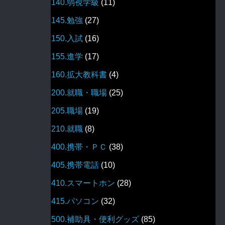
140.弱視学級
(11)
145.勉強
(27)
150.入試
(16)
155.進学
(17)
160.拡大教科書
(4)
200.就職・職場
(25)
205.職場
(19)
210.就職
(8)
400.携帯・ＰＣ
(38)
405.携帯電話
(10)
410.スマートホン
(28)
415.パソコン
(32)
500.補助具・便利グッズ
(85)