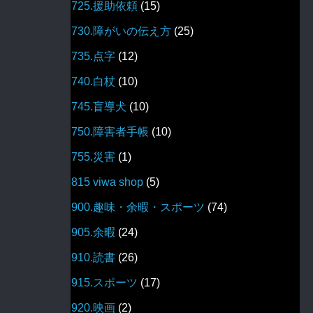
725.援助依頼
(15)
730.障がいの伝え方
(25)
735.点字
(12)
740.白杖
(10)
745.盲導犬
(10)
750.障害者手帳
(10)
755.災害
(1)
815 viwa shop
(5)
900.趣味・余暇・スポーツ
(74)
905.余暇
(24)
910.読書
(26)
915.スポーツ
(17)
920.映画
(2)