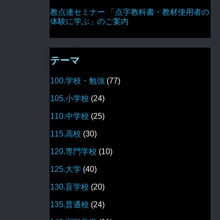
教点連セミナー 「点字教科書・教材使用者の
体験に学ぶ」のご案内
テーマ
100.学校・勉強
(77)
105.小学校
(24)
110.中学校
(25)
115.高校
(30)
120.専門学校
(10)
125.大学
(40)
130.盲学校
(20)
135.普通校
(24)