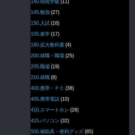
140.弱視学級
(11)
145.勉強
(27)
150.入試
(16)
155.進学
(17)
160.拡大教科書
(4)
200.就職・職場
(25)
205.職場
(19)
210.就職
(8)
400.携帯・ＰＣ
(38)
405.携帯電話
(10)
410.スマートホン
(28)
415.パソコン
(32)
500.補助具・便利グッズ
(85)