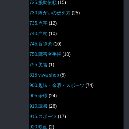
725.援助依頼
(15)
730.障がいの伝え方
(25)
735.点字
(12)
740.白杖
(10)
745.盲導犬
(10)
750.障害者手帳
(10)
755.災害
(1)
815 viwa shop
(5)
900.趣味・余暇・スポーツ
(74)
905.余暇
(24)
910.読書
(26)
915.スポーツ
(17)
920.映画
(2)