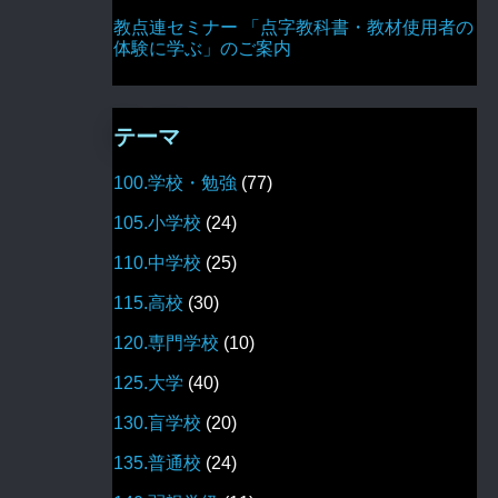
教点連セミナー 「点字教科書・教材使用者の
体験に学ぶ」のご案内
テーマ
100.学校・勉強
(77)
105.小学校
(24)
110.中学校
(25)
115.高校
(30)
120.専門学校
(10)
125.大学
(40)
130.盲学校
(20)
135.普通校
(24)