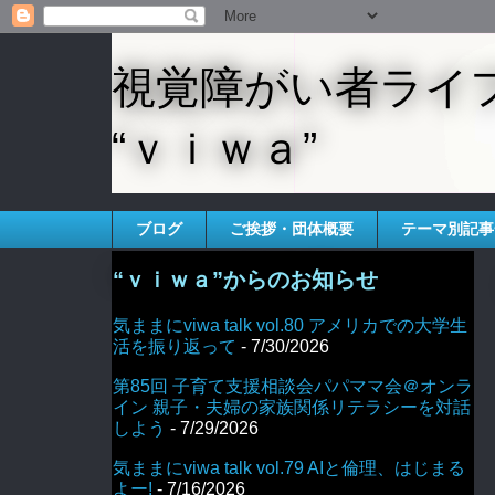
視覚障がい者ライ
“ｖｉｗａ”
ブログ
ご挨拶・団体概要
テーマ別記事
“ｖｉｗａ”からのお知らせ
気ままにviwa talk vol.80 アメリカでの大学生
活を振り返って
- 7/30/2026
第85回 子育て支援相談会パパママ会＠オンラ
イン 親子・夫婦の家族関係リテラシーを対話
しよう
- 7/29/2026
気ままにviwa talk vol.79 AIと倫理、はじまる
よー!
- 7/16/2026