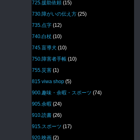
725.援助依頼
(15)
730.障がいの伝え方
(25)
735.点字
(12)
740.白杖
(10)
745.盲導犬
(10)
750.障害者手帳
(10)
755.災害
(1)
815 viwa shop
(5)
900.趣味・余暇・スポーツ
(74)
905.余暇
(24)
910.読書
(26)
915.スポーツ
(17)
920.映画
(2)