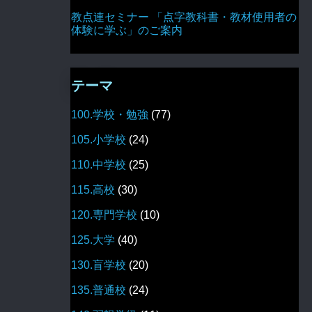
教点連セミナー 「点字教科書・教材使用者の
体験に学ぶ」のご案内
テーマ
100.学校・勉強
(77)
105.小学校
(24)
110.中学校
(25)
115.高校
(30)
120.専門学校
(10)
125.大学
(40)
130.盲学校
(20)
135.普通校
(24)