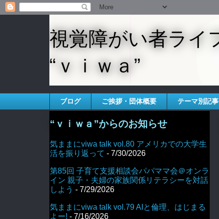
視覚障がい者ライ
“ｖｉｗａ”
ブログ
ご挨拶・団体概要
テーマ別記事
“ｖｉｗａ”からのお知らせ
気ままにviwa talk vol.80 アメリカでの大学生
活を振り返って
- 7/30/2026
第85回 子育て支援相談会パパママ会＠オンラ
イン 親子・夫婦の家族関係リテラシーを対話
しよう
- 7/29/2026
気ままにviwa talk vol.79 AIと倫理、はじまる
よー!
- 7/16/2026