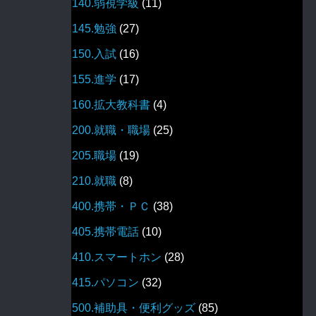
140.弱視学級
(11)
145.勉強
(27)
150.入試
(16)
155.進学
(17)
160.拡大教科書
(4)
200.就職・職場
(25)
205.職場
(19)
210.就職
(8)
400.携帯・ＰＣ
(38)
405.携帯電話
(10)
410.スマートホン
(28)
415.パソコン
(32)
500.補助具・便利グッズ
(85)