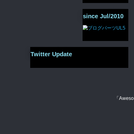
since Jul/2010
Twitter Update
「Aweso