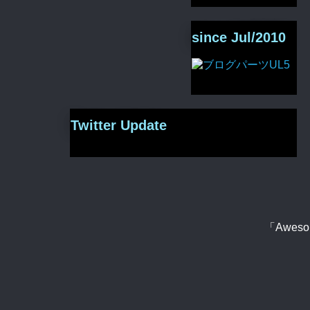
since Jul/2010
Twitter Update
「Aweso