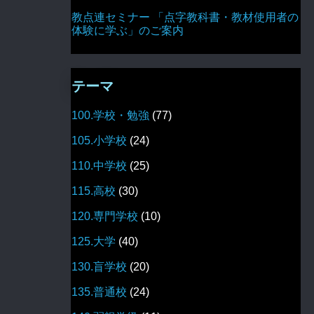
教点連セミナー 「点字教科書・教材使用者の
体験に学ぶ」のご案内
テーマ
100.学校・勉強
(77)
105.小学校
(24)
110.中学校
(25)
115.高校
(30)
120.専門学校
(10)
125.大学
(40)
130.盲学校
(20)
135.普通校
(24)