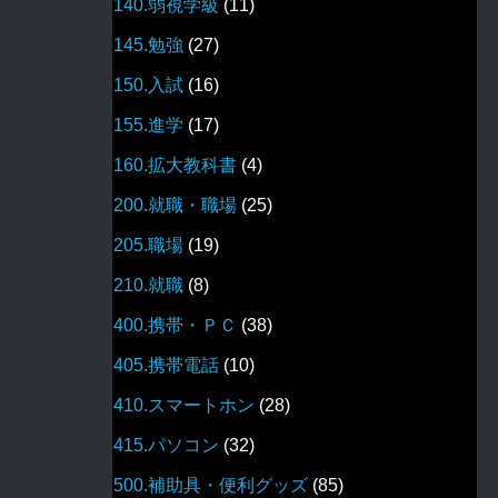
140.弱視学級
(11)
145.勉強
(27)
150.入試
(16)
155.進学
(17)
160.拡大教科書
(4)
200.就職・職場
(25)
205.職場
(19)
210.就職
(8)
400.携帯・ＰＣ
(38)
405.携帯電話
(10)
410.スマートホン
(28)
415.パソコン
(32)
500.補助具・便利グッズ
(85)