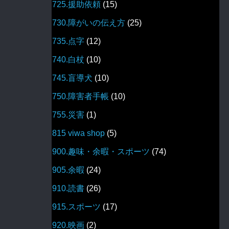
725.援助依頼
(15)
730.障がいの伝え方
(25)
735.点字
(12)
740.白杖
(10)
745.盲導犬
(10)
750.障害者手帳
(10)
755.災害
(1)
815 viwa shop
(5)
900.趣味・余暇・スポーツ
(74)
905.余暇
(24)
910.読書
(26)
915.スポーツ
(17)
920.映画
(2)