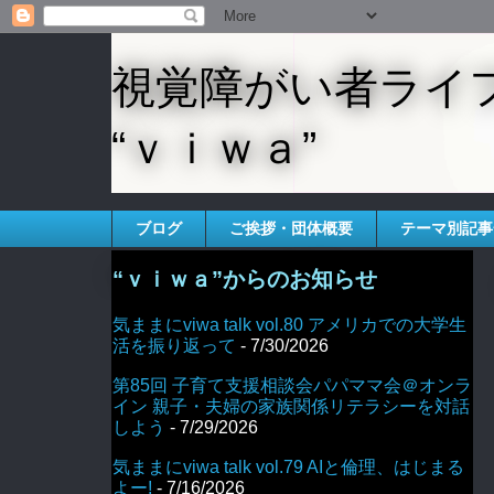
視覚障がい者ライ
“ｖｉｗａ”
ブログ
ご挨拶・団体概要
テーマ別記事
“ｖｉｗａ”からのお知らせ
気ままにviwa talk vol.80 アメリカでの大学生
活を振り返って
- 7/30/2026
第85回 子育て支援相談会パパママ会＠オンラ
イン 親子・夫婦の家族関係リテラシーを対話
しよう
- 7/29/2026
気ままにviwa talk vol.79 AIと倫理、はじまる
よー!
- 7/16/2026