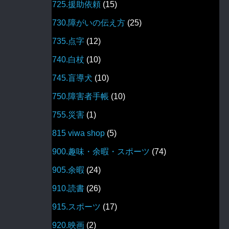
725.援助依頼
(15)
730.障がいの伝え方
(25)
735.点字
(12)
740.白杖
(10)
745.盲導犬
(10)
750.障害者手帳
(10)
755.災害
(1)
815 viwa shop
(5)
900.趣味・余暇・スポーツ
(74)
905.余暇
(24)
910.読書
(26)
915.スポーツ
(17)
920.映画
(2)