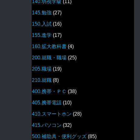
140.弱視学級
(11)
145.勉強
(27)
150.入試
(16)
155.進学
(17)
160.拡大教科書
(4)
200.就職・職場
(25)
205.職場
(19)
210.就職
(8)
400.携帯・ＰＣ
(38)
405.携帯電話
(10)
410.スマートホン
(28)
415.パソコン
(32)
500.補助具・便利グッズ
(85)