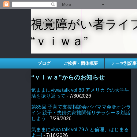
視覚障がい者ライ
“ｖｉｗａ”
ブログ
ご挨拶・団体概要
テーマ別記事
“ｖｉｗａ”からのお知らせ
気ままにviwa talk vol.80 アメリカでの大学生
活を振り返って
- 7/30/2026
第85回 子育て支援相談会パパママ会＠オンラ
イン 親子・夫婦の家族関係リテラシーを対話
しよう
- 7/29/2026
気ままにviwa talk vol.79 AIと倫理、はじまる
よー!
- 7/16/2026