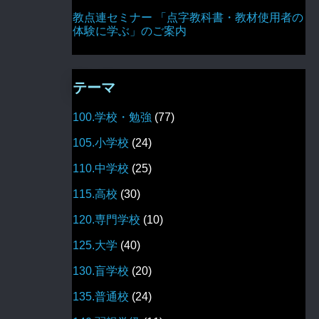
教点連セミナー 「点字教科書・教材使用者の
体験に学ぶ」のご案内
テーマ
100.学校・勉強
(77)
105.小学校
(24)
110.中学校
(25)
115.高校
(30)
120.専門学校
(10)
125.大学
(40)
130.盲学校
(20)
135.普通校
(24)