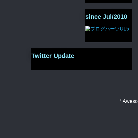
since Jul/2010
Twitter Update
「Aweso