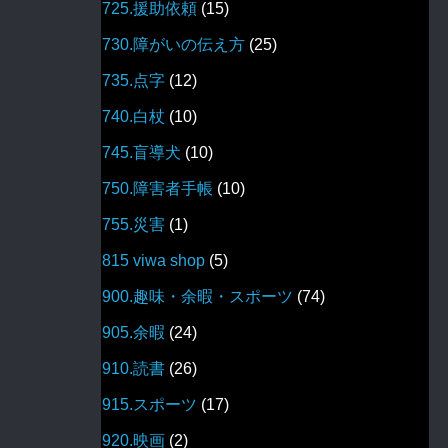
725.援助依頼
(15)
730.障がいの伝え方
(25)
735.点字
(12)
740.白杖
(10)
745.盲導犬
(10)
750.障害者手帳
(10)
755.災害
(1)
815 viwa shop
(5)
900.趣味・余暇・スポーツ
(74)
905.余暇
(24)
910.読書
(26)
915.スポーツ
(17)
920.映画
(2)