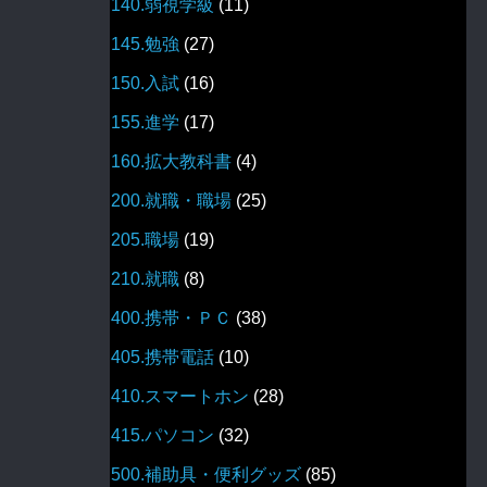
140.弱視学級
(11)
145.勉強
(27)
150.入試
(16)
155.進学
(17)
160.拡大教科書
(4)
200.就職・職場
(25)
205.職場
(19)
210.就職
(8)
400.携帯・ＰＣ
(38)
405.携帯電話
(10)
410.スマートホン
(28)
415.パソコン
(32)
500.補助具・便利グッズ
(85)