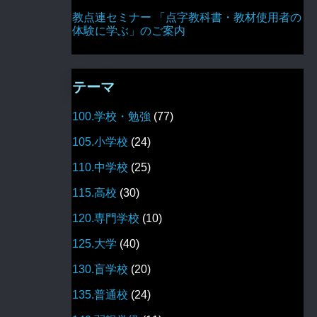
教点連セミナー 「点字教科書・教材使用者の
体験に学ぶ」のご案内
テーマ
100.学校・勉強
(77)
105.小学校
(24)
110.中学校
(25)
115.高校
(30)
120.専門学校
(10)
125.大学
(40)
130.盲学校
(20)
135.普通校
(24)