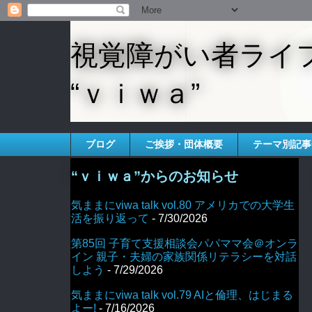
視覚障がい者ライ
“ｖｉｗａ”
ブログ
ご挨拶・団体概要
テーマ別記事
“ｖｉｗａ”からのお知らせ
気ままにviwa talk vol.80 アメリカでの大学生
活を振り返って
- 7/30/2026
第85回 子育て支援相談会パパママ会＠オンラ
イン 親子・夫婦の家族関係リテラシーを対話
しよう
- 7/29/2026
気ままにviwa talk vol.79 AIと倫理、はじまる
よー!
- 7/16/2026