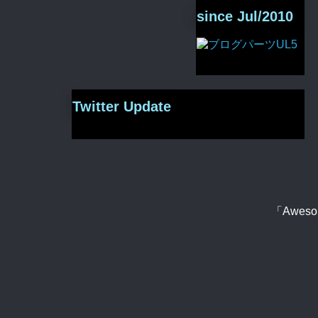
since Jul/2010
Twitter Update
「Aweso