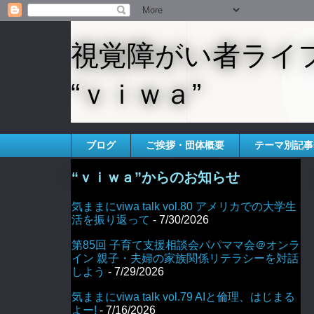
視覚障がい者ライ
“ｖｉｗａ”
ブログ
ご挨拶・団体概要
テーマ別記事
“ｖｉｗａ”からのお知らせ
気ままにviwa talk vol.80 アメリカでの大学生
活を振り返って
- 7/30/2026
第85回 子育て支援相談会パパママ会＠オンラ
イン 親子・夫婦の家族関係リテラシーを対話
しよう
- 7/29/2026
気ままにviwa talk vol.79 AIと倫理、はじまる
よー!
- 7/16/2026