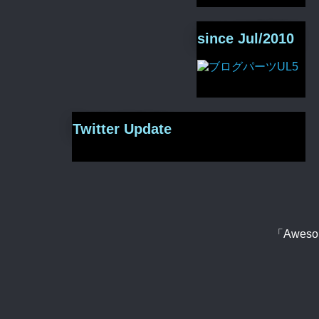
since Jul/2010
Twitter Update
「Aweso