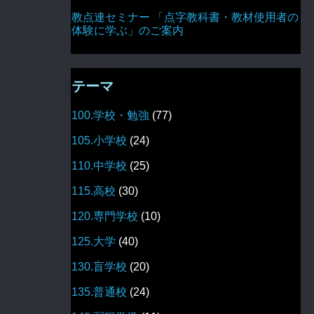
教点連セミナー 「点字教科書・教材使用者の
体験に学ぶ」のご案内
テーマ
100.学校・勉強
(77)
105.小学校
(24)
110.中学校
(25)
115.高校
(30)
120.専門学校
(10)
125.大学
(40)
130.盲学校
(20)
135.普通校
(24)