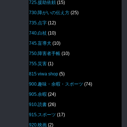
725.援助依頼
(15)
730.障がいの伝え方
(25)
735.点字
(12)
740.白杖
(10)
745.盲導犬
(10)
750.障害者手帳
(10)
755.災害
(1)
815 viwa shop
(5)
900.趣味・余暇・スポーツ
(74)
905.余暇
(24)
910.読書
(26)
915.スポーツ
(17)
920.映画
(2)