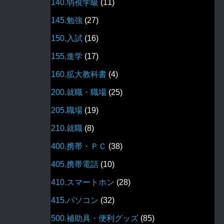
140.弱視学級
(11)
145.勉強
(27)
150.入試
(16)
155.進学
(17)
160.拡大教科書
(4)
200.就職・職場
(25)
205.職場
(19)
210.就職
(8)
400.携帯・ＰＣ
(38)
405.携帯電話
(10)
410.スマートホン
(28)
415.パソコン
(32)
500.補助具・便利グッズ
(85)