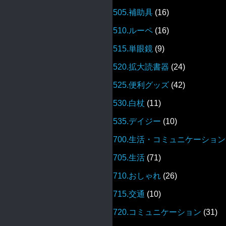
505.補助具
(16)
510.ルーペ
(16)
515.単眼鏡
(9)
520.拡大読書器
(24)
525.便利グッズ
(42)
530.白杖
(11)
535.デイジー
(10)
700.生活・コミュニケーション
705.生活
(71)
710.おしゃれ
(26)
715.交通
(10)
720.コミュニケーション
(31)