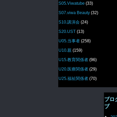
S05.Viwatube
(33)
S07.viwa Beauty
(32)
S10.講演会
(24)
S20.UST
(13)
U05.当事者
(258)
U10.親
(159)
U15.教育関係者
(96)
U20.医療関係者
(29)
U25.福祉関係者
(70)
ブロ
ブ