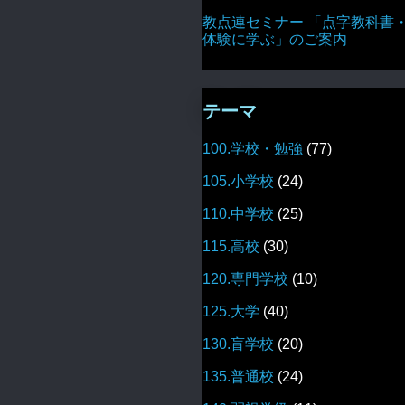
教点連セミナー 「点字教科書
体験に学ぶ」のご案内
テーマ
100.学校・勉強
(77)
105.小学校
(24)
110.中学校
(25)
115.高校
(30)
120.専門学校
(10)
125.大学
(40)
130.盲学校
(20)
135.普通校
(24)