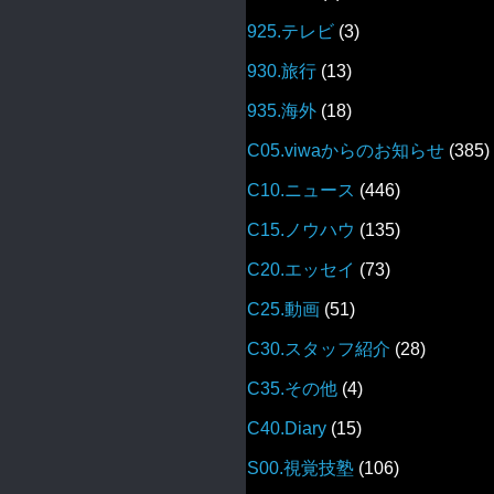
925.テレビ
(3)
930.旅行
(13)
935.海外
(18)
C05.viwaからのお知らせ
(385)
C10.ニュース
(446)
C15.ノウハウ
(135)
C20.エッセイ
(73)
C25.動画
(51)
C30.スタッフ紹介
(28)
C35.その他
(4)
C40.Diary
(15)
S00.視覚技塾
(106)