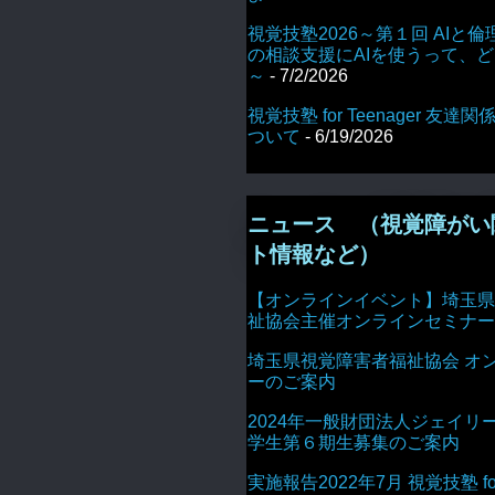
視覚技塾2026～第１回 AIと倫
の相談支援にAIを使うって、
～
- 7/2/2026
視覚技塾 for Teenager 友
ついて
- 6/19/2026
ニュース （視覚障がい
ト情報など）
【オンラインイベント】埼玉県
祉協会主催オンラインセミナー
埼玉県視覚障害者福祉協会 オ
ーのご案内
2024年一般財団法人ジェイリ
学生第６期生募集のご案内
実施報告2022年7月 視覚技塾 for 