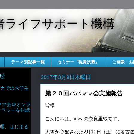
者ライフサポート機構
テーマ別記事一覧
セミナー『視覚技塾』
ご相談・お
せ
2017年3月9日木曜日
 アメリカでの大学生
第２０回パパママ会実施報告
ママ会＠オンラ
皆様
テラシーを対話
こんにちは。viwaの奈良里紗です。
AIと倫理、はじまる
大雪が心配された2月11日（土）に名古