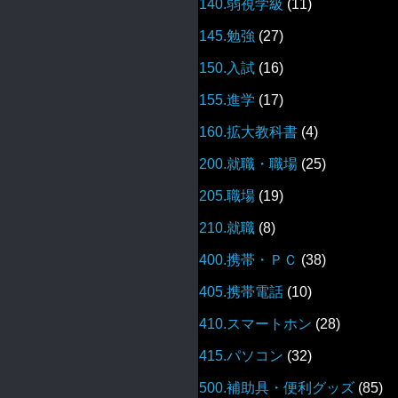
140.弱視学級
(11)
145.勉強
(27)
150.入試
(16)
155.進学
(17)
160.拡大教科書
(4)
200.就職・職場
(25)
205.職場
(19)
210.就職
(8)
400.携帯・ＰＣ
(38)
405.携帯電話
(10)
410.スマートホン
(28)
415.パソコン
(32)
500.補助具・便利グッズ
(85)