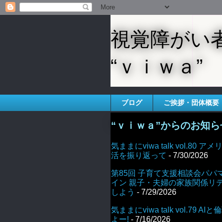
視覚障がい
“ｖｉｗａ”
ブログ
ご挨拶・団体概要
“ｖｉｗａ”からのお知ら
気ままにviwa talk vol.80
活を振り返って
- 7/30/2026
第85回 子育て支援相談会パパ
イン 親子・夫婦の家族関係リ
しよう
- 7/29/2026
気ままにviwa talk vol.79 
よー!
- 7/16/2026