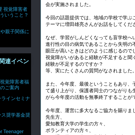
会が実施されました。
理 視覚障害者
どういうこと？
今回の話題提供では、地域の学校で学ぶ
テーマに増田雄亮さんがお話をしてくだ
達関係や親子関係に
なぜ、学習がしんどくなっても盲学校へ
進行性の目の病気であることから失明の
眼圧が高いときはどのように感じるので
視覚障がいがあると経験が不足すると聞
関連イベン
経験が不足するのですか？
等、実にたくさんの質問がなされました
視覚障害者福
また、今年度、最後ということもあり、
のご案内
て盛り上がり、保護者同士のつながりも
がら今年度の活動を無事終了することが
ンラインセミナ
今年度、運営に多大なるご協力を賜りま
ース奨学基金奨
先生方、
愛知教育大学の学生の方々、
ボランティアの方々、
Teenager