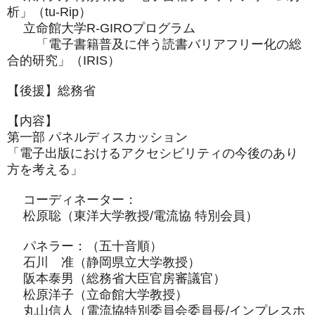
析」（tu-
Rip）
立命館大学R-GIROプログラム
「電子書籍普及に伴う読書バリアフリー化の総
合的研究」（
IRIS）
【後援】総務省
【内容】
第一部 パネルディスカッション
「電子出版におけるアクセシビリティの今後のあり
方を考える」
コーディネーター：
松原聡（東洋大学教授/電流協 特別会員）
パネラー：（五十音順）
石川 准（静岡県立大学教授）
阪本泰男（総務省大臣官房審議官）
松原洋子（立命館大学教授）
丸山信人（電流協特別委員会委員長/
インプレスホ