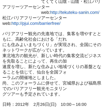
てくてく山陰 ‐ 山陰・松江バリ
アフリーツアーセンター
web:
http://tekuteku-sanin.com/
松江バリアフリーツアーセンター
web:
http://pjui.com/
barrierfree/
バリアフリー観光の先進地では、集客を増やすとと
もに、
高齢化社会における「だれ
にも住みよいまちづくり」が実現され、
全国にその
ネットワークが広がっています。
東北地方の観光が、
新しい時代の集客交流ビジネス
を先取ることによって、再生の加
速度を増し、
新たな住みよい地域づくりの基盤とな
ることを信じて、
仙台を全国フォ
ーラムの開催地としました。
尚、このフォーラムに併せて、
宮城県および福島県
でのバリアフリー観光モニタリン
グツアーも予定されています。
日時：2012年 2月26日(日) 10:00～16:00