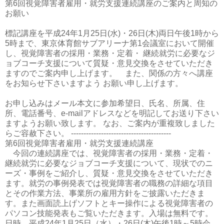
第6回視覚障害者雇用・就労支援連続講座のご案内と周知の
お願い
標記講座を平成24年1月25日(水)・26日(木)両日午後1時から
5時まで、東京体育館サブアリーナ第1会議室において開催
し、視覚障害者の採用・業務・定着・ 継続就労に必要なジ
ョブコーチ支援について質疑・意見交換をさせていただき
ますのでご案内申し上げます。 また、関係の方々へ講座
をお知らせ下さいますよう お願い申し上げます。
お申し込みはメール本文に参加希望日、氏名、所属、住
所、電話番号、e-mailアドレスなどを明記してお送り下さい
ますようお願い致します。 なお、ご案内が重複致しました
らご容赦下さい。 ----------------------------------------
第6回視覚障害者雇用・就労支援連続講座
今回の連続講座では、視覚障害者の採用・業務・定着・
継続就労に必要なジョブコーチ支援について、現状でのニ
ーズ・事例をご紹介し、質疑・意見交換をさせていただき
ます。就労の事例発表では視覚障害者の職務の詳細な項目
とその作業方法、事業所の雇用方針をご披露いただきま
す。また画面読上げソフトとキー操作による視覚障害者の
パソコン技能発表もご覧いただきます。入場は無料です。
日時 平成24年1月25日（水）・26日(木)午後1時～5時会