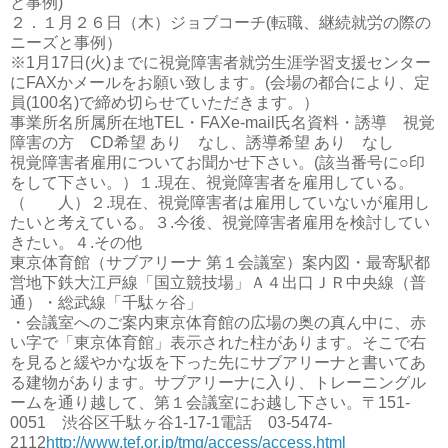
と事例)
２．１月２６日（木）ジョブコーチ(転職、継続就労の際の
ニーズと事例）
※1月17日(火)までに視覚障害者就労生涯学習支援センター
にFAXかメールをお願い致します。(会場の都合により、定
員(100名)で締め切らせていただきます。）
事業所名所属所在地TEL・FAXe-mail氏名資料・誘導 視覚
障害の方 CD希望 あり なし、誘導希望 あり なし
視覚障害者雇用についてお聞かせ下さい。(該当番号に○印
をして下さい。）１.現在、視覚障害者を雇用している。
（ 人）２.現在、視覚障害者は雇用していないが雇用し
たいと考えている。３.今後、視覚障害者雇用を検討してい
きたい。４.その他
東京体育館（サブアリーナ 第１会議室）案内図・最寄駅都
営地下鉄大江戸線「国立競技場」Ａ４出口ＪＲ中央線（普
通）・総武線「千駄ヶ谷」
・会議室へのご案内東京体育館の広場の奥の真ん中に、赤
い字で「東京体育館」表示された柱があります。そこで右
を見ると緩やかな坂を下った先にサブアリーナと書いてあ
る建物があります。サブアリーナに入り、トレーニングル
ームを通り越して、第１会議室にお越し下さい。〒151-
0051 渋谷区千駄ヶ谷1-17-1電話 03-5474-
2112
http://www.tef.or.jp/tmg/access/access.html