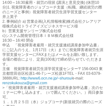
14:00～16:30雇用・就労の現状 (講演と意見交換) (休憩10
分)1. 視覚障害者のジョブコーチ支援（転職、継続就労の際
のニーズと事例）視覚障害者就労生涯学習支援センター
井上英子
2. 事例紹介 a) 営業企画(入札情報検索)株式会社クレアリア
様株式会社トライアイズビジネスサービス様
b）営業支援サンリーブ株式会社様
c)システム開発管理日本ＩＢＭ株式会社様
16:30～16:40 閉会
申込 「視覚障害者雇用・就労支援連続講座参加申込書」
にご記入のうえ、1月17日（火）までに視覚障害者就労生涯
学習支援センターにFAXまたはメールをお願い致します。
会場の都合により、定員(100名)で締め切らせていただきま
す。
主催 視覚障害者就労生涯学習支援センター〒156-0043 東
京都世田谷区松原1-46-7シーズ松原1FTEL・FAX 03-6379-
3888URL:
http://www6.ocn.ne.jp/~shurou/
e-mail:
renzokukouza@gmail.com
>「視覚障害者雇用・就労支援連続講座参加申込書」次のセ
ミナーに申し込みます。（○で囲んでください。）両日参加
可。
１．１月２５日（水）ジョブコーチ(新規就労の際のニーズ