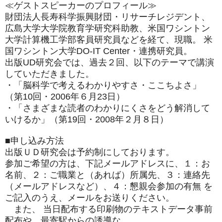
≪ゲストスピーカーのプロフィール≫
財団法人長寿科学振興財団・リサーチレジデント、
広島大学大学院教育学研究科
助教、米国ワシントン
大学計算機工学部客員研究員などを経て、
現職。 米
国ワ
シントン大学DO-IT Center・連携研究員。
出版UD研究会では、過去２回、
以下のテーマで講演
していただきました。
・「脳科学で考えるわかりやすさ・ここちよさ」
（第10回・
2006年６月23日）
・「さまざまな読者のわかりにくさをどう解消して
いけるか」（
第19回・2008年
２月８日）
■申し込み方法
出版ＵＤ研究会は予約制にしております。
参加ご希望の方は、下記メールアドレスに、１：お
名前、２：
ご職業と（あれ
ば）所属先、３：連絡先
（メールアドレスなど）、４：
懇親会参加の有無 を
ご
記入のうえ、メールをお送りください。
また、 当日配布する印刷物のテキストデータ事前
配布や、
最寄駅からの誘導な