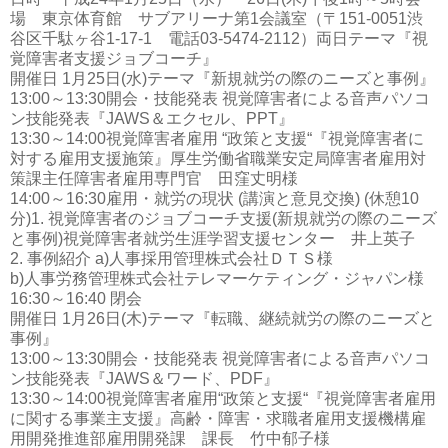
場 東京体育館 サブアリーナ第1会議室（〒151-0051渋
谷区千駄ヶ谷1-17-1 電話03-5474-2112）両日テーマ『視
覚障害者支援ジョブコーチ』
開催日 1月25日(水)テーマ『新規就労の際のニーズと事例』
13:00～13:30開会・技能発表 視覚障害者による音声パソコ
ン技能発表『JAWS＆エクセル、PPT』
13:30～14:00視覚障害者雇用 “政策と支援“『視覚障害者に
対する雇用支援施策』厚生労働省職業安定局障害者雇用対
策課主任障害者雇用専門官 田窪丈明様
14:00～16:30雇用・就労の現状 (講演と意見交換) (休憩10
分)1. 視覚障害者のジョブコーチ支援(新規就労の際のニーズ
と事例)視覚障害者就労生涯学習支援センター 井上英子
2. 事例紹介 a)人事採用管理株式会社ＤＴＳ様
b)人事労務管理株式会社テレマーケティング・ジャパン様
16:30～16:40 閉会
開催日 1月26日(木)テーマ『転職、継続就労の際のニーズと
事例』
13:00～13:30開会・技能発表 視覚障害者による音声パソコ
ン技能発表『JAWS＆ワード、PDF』
13:30～14:00視覚障害者雇用“政策と支援“『視覚障害者雇用
に関する事業主支援』高齢・障害・求職者雇用支援機構雇
用開発推進部雇用開発課 課長 竹中郁子様