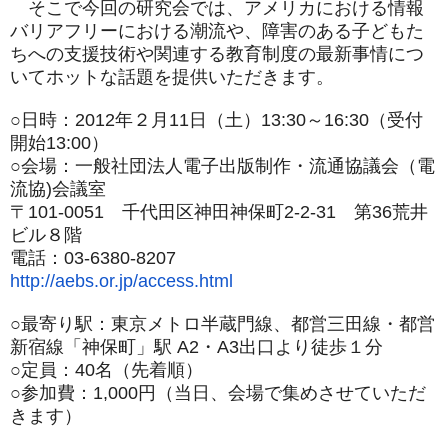
そこで今回の研究会では、
アメリカにおける情報
バリアフリーにおける潮流や、
障害のある子どもた
ちへの支援技術や関連する教育制度の最新事情
につ
いて
ホットな話題を提供いただきます。
○日時：2012年２月11日（土）13:30～16:30（
受付
開始13:00）
○会場：一般社団法人電子出版制作・流通協議会（電
流協)会議室
〒101-0051 千代田区神田神保町2-2-31 第36荒井
ビル８階
電話：03-6380-8207
http://aebs.or.jp/access.html
○最寄り駅：東京メトロ半蔵門線、都営三田線・都営
新宿線「
神保町」駅 A2・A3
出口より徒歩１分
○定員：40名（先着順）
○参加費：1,000円（当日、会場で集めさせていただ
きます）