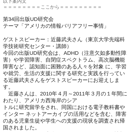
以下案内文
＝＝＝＝＝＝＝＝ここから＝＝＝＝＝＝＝＝＝
第34回出版UD研究会
テーマ「アメリカの情報バリアフリー事情」
ゲストスピーカー：近藤武夫さん（
東京大学先端科
学技術研究センター・講師）
今回の出版UD研究会は、ADHD（注意欠如多動性障
害）
や学習障害、自閉症スペク
トラム、高次脳機能
障害など、認知面に困難のある人々を対象 に、学習
や就
労、
生活の支援に関する研究と実践を行ってい
る近藤武夫さんをゲスト
スピー
カーにお迎えしま
す。
近藤さんは、2010年４月～2011年３月の１年間に
わたり、
アメリカ西海岸のシア
トルに研究留学をされ、同国における電子教科書や
インター ネットアーカイブ
の活用などを含む、
障害
のある児童生徒や学生への支援の現状を調査され帰
国さ
れました。