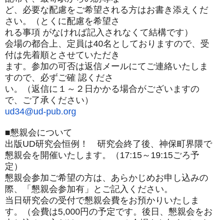
ど、必要な配慮をご希望される方はお書き添えくだ
さい。（
とくに配慮を希望さ
れる事項 がなければ記入されなくて結構です）
会場の都合上、定員は40名としておりますので、
受
付は先着順とさせていただき
ます。参加の可否は返信メールにてご連絡いたしま
すので、
必ずご確 認くださ
い。（返信に１～２日かかる場合がございますの
で、
ご了承ください）
ud34@ud-pub.org
■懇親会について
出版UD研究会恒例！ 研究会終了後、神保町界隈で
懇親会を開催いたしま
す。（17:15～19:15ごろ予
定）
懇親会参加ご希望の方は、あらかじめお申し込みの
際、「
懇親会参加有」とご記
入ください。
当日研究会の受付で懇親会費をお預かりいたしま
す。（会費は5,
000円の予定で
す。後日、懇親会をお