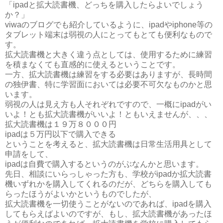
「ipadと拡大読書機、どっちを購入したらよいでしょう
か？」
viwaのブログでも紹介しているように、ipadやiphone等の
タブレット端末は弱視の人にとってもとても便利なもので
す。
拡大読書機と大きく違う点としては、使用するために練習
を積まなくても直感的に使えるということです。
一方、拡大読書機は練習をする必要はありますが、長時間
の独伊書、特に学習面においては必要不可欠なものかと思
います。
弱視の人は見え方も人それぞれですので、一概にipadがい
いよ！とも拡大読書機がいいよ！ともいえませんが、、、
拡大読書機は１９万８０００円
ipadは５万円以下で購入できる
ということを考えると、拡大読書機は日常生活用具として
申請をして、
ipadは自費で購入するというのがぶなんかと思います。
先日、相談にいらっしゃった方も、学校がipadか拡大読書
機いずれかを購入してくれるのだが、どちらを購入しても
らったほうがよいかというものでしたが、
拡大読書機を一切使うことがないのであれば、ipadを購入
してもらえばよいのですが、もし、拡大読書機があったほ