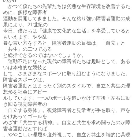
のか!?
かつて僕たちの先輩たちは劣悪な生存環境を改善するた
めに、多様な障害者
運動を展開してきました。そんな粘り強い障害者運動の成
果により、21世紀の
今日、僕たちは「健康で文化的な生活」を享受していると
もいえます。やや乱
暴な言い方をすると、障害者運動の目標は、「自立」と
「共生」の二つである
と総括できるのではないでしょうか。
運動不足になった現代の障害者たちは趣味として、ある
いは本格的な競技と
して、さまざまなスポーツに取り組むようになりました。
障害者スポーツは、
障害者運動とはまったく別のスタイルで、自立と共生の理
想形を社会にアピー
ルしています。一つのボールを追いかけて前後・左右に動
き回る視覚障害者の
「自立する身体」。視覚障害者と見常者が手を取り、声を
かけあってゴールを
めざす「共生する精神」。自立と共生を求め闘ったのが障
害者運動だとすれば
、ややこしい理屈を度外視して、自立と共生を端的に具現