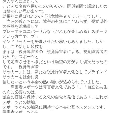
導入するに当たって
、どんな名称を用いるのがいいか、関係者間で議論したの
は懐かしい思い出です。
結果的に選ばれたのが「視覚障害者サッカー」でした。
当時の僕たちには、障害の有無にこだわらず、視覚以外
の感覚を総動員して
プレーするユニバーサルな（だれもが楽しめる）スポーツ
という方向で、ブラ
インドサッカーを発展させたい思いもありました。しか
し、この新しい競技を
まずは「視覚障害者の、視覚障害者による、視覚障害者の
ための」スポーツと
して定着させるべきだという願望の方がより切実だったの
です。「視覚障害者
サッカー」には、新たな視覚障害者文化としてブラインド
サッカーを社会に発
信したいという本会の熱い願いが込められていました。
「障害者スポーツは障害者文化である！」「自立と共生
の次に必要なのは、
独自の価値を保持する文化の自覚と発信である！」これが
スポーツとの接触、
スポーツからの触発に期待する本会の基本スタンスです。
障害者スポーツから