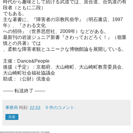
時代から趣味として続ける武道では、居合道、合気道の有
段者（
ともに二段）
でもある。
主な著書に、『障害者の宗教民俗学』（明石書店、1997
年）、
『さわる文化
への招待』（世界思想社、2009年）などがある。
最新刊の岩波ジュニア新書『さわっておどろく！』（
嶺重
慎との共著）では
、柔軟な障害者観とユニークな博物館論を展開している。
主催：Dance&People
後援（予定）：京都府、大山崎町、大山崎町教育委員会、
大山崎町社会福祉協議会
助成：（公財）倶進会
------- 転送終了 -------
事務局
時刻:
22:53
0 件のコメント:
共有