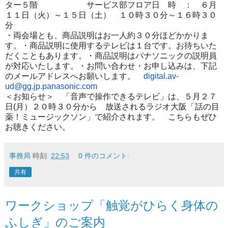
ター５階
サービス部フロア
日 時 ： ６月
１１日（火）～１５日（土） １０時３０分～１６時３０
分
・両会場とも、商品説明はお一人約３０分ほどかかりま
す。
・商品説明に使用するテレビは１台です。
お待ちいた
だくこともあります。
・商品説明はパナソニックの説明員
が対応いたします。
・お問い合わせ・お申し込みは、
下記
のメールアドレスへお願いします。
digital.av-
ud@gg.jp.panasonic.
com
＜お知らせ＞
「音声で操作できるテレビ」は、５月２７
日(月）
２０時３０分から
放送されるラジオ大阪「話の目
薬！ミュージックソン」
で紹介されます。
こちらもぜひ
お聴きください。
事務局
時刻:
22:53
0 件のコメント:
共有
ワークショップ「触覚がひらく身体の
ふしぎ」のご案内