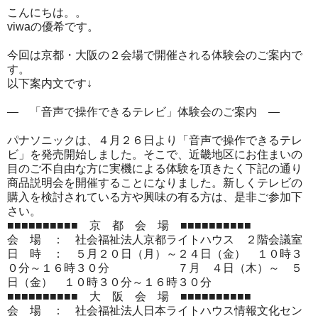
こんにちは。。
viwaの優希です。
今回は京都・大阪の２会場で開催される体験会のご案内で
す。
以下案内文です↓
― 「音声で操作できるテレビ」体験会のご案内 ―
パナソニックは、４月２６日より「音声で操作できるテレ
ビ」
を発売開始
しました。そこで、
近畿地区にお住まいの
目のご不自由な方に実機による
体験を頂きたく下記の通り
商品説明会を開催することになりました
。
新しくテレビの
購入を検討されている方や興味の有る方は、
是非ご参加下
さい。
■■■■■■■■■■ 京 都 会 場 ■■■■■■■■■■
会 場 ： 社会福祉法人京都ライトハウス ２階会議室
日 時 ： ５月２０日（月）～２４日（金） １０時３
０分～１６時３０分
７月 ４日（木）～ ５
日（金） １０時３０分～１６時３０分
■■■■■■■■■■ 大 阪 会 場 ■■■■■■■■■■
会 場 ： 社会福祉法人日本ライトハウス情報文化セン