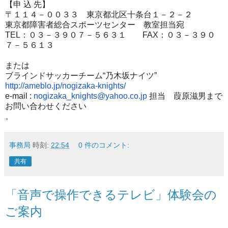
【申 込 先】
〒１１４－００３３ 東京都北区十条台１－２－２
東京都障害者総合スポーツセンター 教室担当宛
TEL：０３－３９０７－５６３１ FAX：０３－３９０
７－５６１３
または
ブラインドサッカーチーム“乃木坂ナイツ”
http://ameblo.jp/nogizaka-
knights/
e-mail :
nogizaka_knights@yahoo.co.jp
担当 葭原滋男まで
お問い合わせください
。
事務局
時刻:
22:54
0 件のコメント:
共有
「音声で操作できるテレビ」体験会の
ご案内