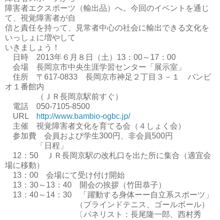
障害者エクスポーツ（輸出品）へ。今回のイベントを通じ
て、視覚障害者が自
信と責任を持って、見常者中心の社会に輸出できる文化を
いっしょに増やして
いきましょう！
日時 2013年６月８日（土）13：00～17：00
会場 長岡京市中央生涯学習センター「展示室」
住所 〒617-0833 長岡京市神足２丁目３－１ バンビ
オ１番館内
（ＪＲ長岡京駅前すぐ）
電話 050-7105-8500
URL
http://www.bambio-ogbc.jp/
主催 視覚障害者文化を育てる会（４しょく会）
参加費 会員および学生300円、非会員500円
「日程」
12：50 ＪＲ長岡京駅の改札口を出た所に集合（適宜会
場に移動）
13：00 会場にて受け付け開始
13：30～13：40 開会の挨拶（竹田恭子）
13：40～14：30 「躍動する身体ーー自立系スポーツ」
（ブラインドテニス、ゴールボール）
〔パネリスト：長尾隆一郎、西村秀