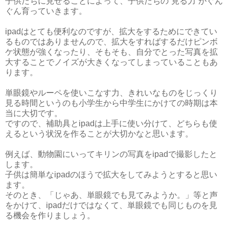
子供たちに見せることによって、子供たちの“見る力”がぐん
ぐん育っていきます。
ipadはとても便利なのですが、拡大をするためにできてい
るものではありませんので、拡大をすればするだけピンボ
ケ状態が強くなったり、そもそも、自分でとった写真を拡
大することでノイズが大きくなってしまっていることもあ
ります。
単眼鏡やルーペを使いこなす力、きれいなものをじっくり
見る時間というのも小学生から中学生にかけての時期は本
当に大切です。
ですので、補助具とipadは上手に使い分けて、どちらも使
えるという状況を作ることが大切かなと思います。
例えば、動物園にいってキリンの写真をipadで撮影したと
します。
子供は簡単なipadのほうで拡大をしてみようとすると思い
ます。
そのとき、「じゃあ、単眼鏡でも見てみようか。」等と声
をかけて、ipadだけではなくて、単眼鏡でも同じものを見
る機会を作りましょう。