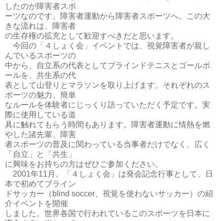
したのが障害者スポ
ーツなのです。障害者運動から障害者スポーツへ。この大
きな流れは、障害者
の生存権の拡充として歓迎すべきだと思います。
今回の「４しょく会」イベントでは、視覚障害者が親し
んでいるスポーツの
中から、自立系の代表としてブラインドテニスとゴールボ
ールを、共生系の代
表として山登りとマラソンを取り上げます。それぞれのス
ポーツの魅力、簡単
なルールを体験者にじっくり語っていただく予定です。実
際に使用している道
具に触れてもらう時間もあります。障害者運動に情熱を燃
やした諸先輩、障害
者スポーツの普及に関わっている当事者だけでなく、広く
「自立」と「共生」
に興味をお持ちの方はぜひご参加ください。
2001年11月、「４しょく会」は発会記念行事として、日
本で初めてブライン
ドサッカー（blind soccer、視覚を使わないサッカー）の紹
介イベントを開催
しました。世界各国で行われているこのスポーツを日本に