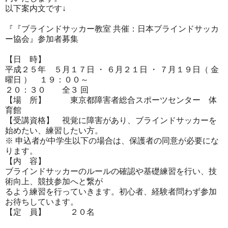
以下案内文です↓
『『ブラインドサッカー教室 共催：日本ブラインドサッカ
ー協会』参加者募集
【日 時】
平成２５年 ５月１７日 ・ ６月２１日 ・ ７月１９日（ 金
曜日 ） １９：００～
２０：３０ 全３ 回
【場 所】 東京都障害者総合スポーツセンター 体
育館
【受講資格】 視覚に障害があり、ブラインドサッカーを
始めたい、
練習したい方。
※ 申込者が中学生以下の場合は、保護者の同意が必要にな
ります。
【内 容】
ブラインドサッカーのルールの確認や基礎練習を行い、技
術向上、
競技参加へと繋が
るよう練習を行っていきます。初心者、
経験者問わず参加
お待ちしています。
【定 員】 ２０名