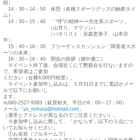
樹〕
14：30～14：50 休憩（各種スポーツグッズの触察タイ
ム）
14：50～15：40 「“伴”の精神ーー共生系スポーツ」
（山登り、マラソン）
〔パネリスト：笹森恵美子、山本宗
平〕
15：40～16：30 フリーディスカッション「障害者スポ
ーツの未来」
16：30～16：40 閉会の挨拶（畑中優二）
※イベント終了後、会場近くにて懇親会を行ないますの
で、希望者はご参加
ください（会費4,000円程度）。
※イベント参加申し込みは、５月31日までに電話かメー
ルで以下にお願いし
ます。
℡080-2527-9383（萩原郁夫、平日の9：00～17：00）
メール「
yo_nohara@hotmail.com
」
（通常とアドレスが異なるのでご注意ください）。
※参加申し込みに際して、「かならず」以下の３点につ
いてお知らせください。
①お名前（フルネームで）