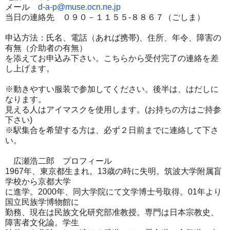
メール
d-a-p@muse.ocn.ne.jp
当日の連絡先 ０９０－１１５５-８８６７（ごしま）
申込方法：氏名、電話（あれば携帯)、住所、年令、障害の
有無（
介助者の有無）
を添えてお申込み下さい。
こちらから受付完了の連絡を差
し上げます。
※動きやすい服装で参加してください。後半は、
はだしに
なります。
見える人はアイマスクを使用します。(
お持ちの方はご持参
下さい)
※駅集合を希望する方は、必ず２日前までに連絡して下さ
い。
広瀬浩二郎 プロフィール
1967年、東京都生まれ。13歳の時に失明。
筑波大学附属盲
学校から京都大学
に進学。2000年、同大学院にて文学博士号取得。
01年より
国立民族学博物館に
勤務、現在は民族文化研究部准教授。専門は日本宗教史、
障害者文化論。学生