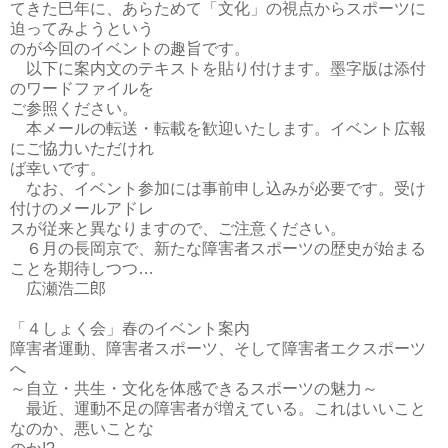
てきた巳年に、あらためて「文化」の視点からスポーツに
迫ってみようという
のが今回のイベントの趣旨です。
以下に案内文のテキストを貼り付けます。墨字版は添付
のワードファイルを
ご参照ください。
本メールの転送・転載を歓迎いたします。イベント広報
にご協力いただけれ
ば幸いです。
なお、イベント参加には事前申し込みが必要です。受け
付けのメールアドレ
スが従来と異なりますので、ご注意ください。
６月の長岡京で、新たな障害者スポーツの歴史が始まる
ことを期待しつつ…
広瀬浩二郎
「４しょく会」春のイベント案内
障害者運動、障害者スポーツ、そして障害者エクスポーツ
へ
～自立・共生・文化を体感できるスポーツの魅力～
最近、運動不足の障害者が増えている。これはいいこと
なのか、悪いことな