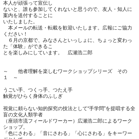
本人が頑張って宣伝し
ないと、誰も参加してくれないと思うので、友人・
知人に
案内を送付することに
いたしました。
本メールの転送・転載を歓迎いたします。広報にご協力
ください！
６月の京都で、みなさんといっしょに、ちょっと変わっ
た「体験」
ができるこ
とを楽しみにしています。 広瀬浩二郎
～ 他者理解を楽しむワークショップシリーズ その
１ ～
うごい手、つくっ手、つたえ手
触覚がひらく身体のふしぎ
視覚に頼らない知的探究の技法として“手学問”
を提唱する全
盲の文化人類学者
（座頭市流フィールドワーカー）
広瀬浩二郎によるワーク
ショップ。
「色にさわる」「音にさわる」「心にさわる」
をキーワー