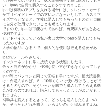
うが便利なのであれば、拡大読書機を学校に購入してもら
い、ipadは自費で購入することをすすめました。
ipadは有料のアプリを入れる場合には、クレジットカード
かプリペイドカードでの支払いになったりして、カスタマ
イズするとなると、学校に購入してもらったものだと自由
に自分が使用できないことも考えられます。
ですので、ipadは可能なのであれば、自費購入があとあと
便利ですよ。
とアドバイスしている私が実は大学でipadを購入してもら
ったのですが、
大学の物品になるので、個人的な使用は控える必要があ
り、
ipadでメールをみたり、
インターネットに常に接続できる状態にしたり、
色々と制約がかかり、便利な使い方ができなくなってしま
うのです。
ipad等はパソコンと同じで回転も早いですが、拡大読書機
は１台購入すれば、５～10年ぐらいは使い続けることがで
きるものなので、そういった意味でも購入してもらえる機
会があるのであれば、購入してもらったほうがよいかもし
れません。
補助具を購入するときって、どっちを購入したらよいの
か、そもそもどれを購入したらよいのかと悩みますよね。