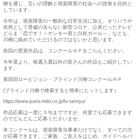
柳を通じ、互いの理解と視覚障害の社会への啓発を目的と
しています。
今年は、視覚障害の一般的な日常生活に加え、オリパラや
依然として脅威の去らない新型コロナ、公表だったテレビ
どらま「恋です！～ヤンキー君と白杖ガール～」なども、
川柳に絡めていただけるのではないかと思います。
前回の受賞作品は、コンクールＨＰをごらんください。
今年度より、毎週入選以外の皆さんの作品もご紹介してい
ます。
第四回ロービジョン・ブラインド川柳コンクールＨＰ
(ブラインド川柳で検索すると簡単にヒットします）
https://www.paris-miki.co.jp/lv-senryu/
作品応募は一度に５句までですが、何度でも応募できます
のでどんどんご応募くださいませ。
本コンクールは、視覚障害当事者だけでなく、すべての方
が応募できます。ご家族、ご友人をはじめ、ガイドヘルパ