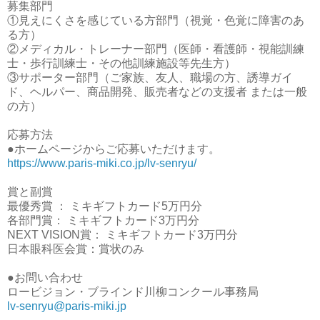
募集部門
①見えにくさを感じている方部門（視覚・色覚に障害のあ
る方）
②メディカル・トレーナー部門（医師・看護師・視能訓練
士・歩行訓練士・その他訓練施設等先生方）
③サポーター部門（ご家族、友人、職場の方、誘導ガイ
ド、ヘルパー、商品開発、販売者などの支援者 または一般
の方）
応募方法
●ホームページからご応募いただけます。
https://www.paris-miki.co.jp/lv-senryu/
賞と副賞
最優秀賞 ： ミキギフトカード5万円分
各部門賞： ミキギフトカード3万円分
NEXT VISION賞： ミキギフトカード3万円分
日本眼科医会賞：賞状のみ
●お問い合わせ
ロービジョン・ブラインド川柳コンクール事務局
lv-senryu@paris-miki.jp