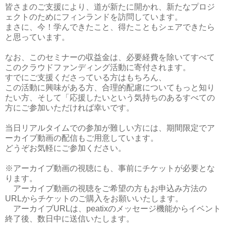
皆さまのご支援により、道が新たに開かれ、新たなプロジ
ェクトのためにフィンランドを訪問しています。
まさに、今！学んできたこと、得たこともシェアできたら
と思っています。
なお、このセミナーの収益金は、必要経費を除いてすべて
このクラウドファンディング活動に寄付されます。
すでにご支援くださっている方はもちろん、
この活動に興味がある方、合理的配慮についてもっと知り
たい方、そして「応援したいという気持ちのあるすべての
方にご参加いただければ幸いです。
当日リアルタイムでの参加が難しい方には、期間限定でア
ーカイブ動画の配信もご用意しています。
どうぞお気軽にご参加ください。
※アーカイブ動画の視聴にも、事前にチケットが必要とな
ります。
アーカイブ動画の視聴をご希望の方もお申込み方法の
URLからチケットのご購入をお願いいたします。
アーカイブURLは、peatixのメッセージ機能からイベント
終了後、数日中に送信いたします。