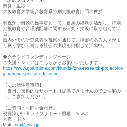
【講師プロフィール】
奈良 里紗
大阪教育大学総合教育系特別支援教育部門准教授
弱視かつ難聴の当事者として、自身の経験を活かし、特別
支援教育や合理的配慮に関する研究・実践に取り組んでい
る。
国内外での研究発表や視察を通じて、障害のある人々がよ
り良く学び・働ける社会の実現を目指して活動中。
◆クラウドファンディングページ
ご支援・シェアはこちらからお願いいたします：
https://www.gofundme.com/f/funds-for-a-research-project-for-
japanese-special-education
【その他注意事項】
・当日、技術的なサポートは提供できませんのでご理解の
上、ご参加ください。
【ご質問・お問い合わせ】
視覚障がい者ライフサポート機構 "viwa"
奈良・山本
Mail:
info@viwa.jp