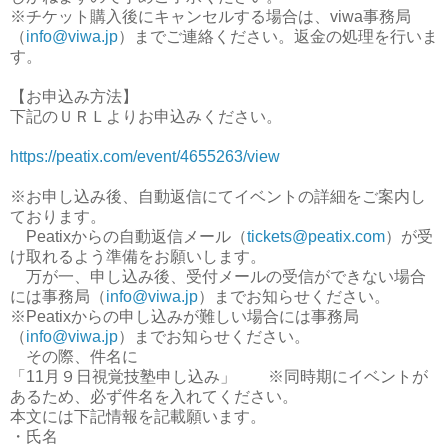
※チケット購入後にキャンセルする場合は、viwa事務局
（
info@viwa.jp
）までご連絡ください。返金の処理を行いま
す。
【お申込み方法】
下記のＵＲＬよりお申込みください。
https://peatix.com/event/4655263/view
※お申し込み後、自動返信にてイベントの詳細をご案内し
ております。
Peatixからの自動返信メール（
tickets@peatix.com
）が受
け取れるよう準備をお願いします。
万が一、申し込み後、受付メールの受信ができない場合
には事務局（
info@viwa.jp
）までお知らせください。
※Peatixからの申し込みが難しい場合には事務局
（
info@viwa.jp
）までお知らせください。
その際、件名に
「11月９日視覚技塾申し込み」 ※同時期にイベントが
あるため、必ず件名を入れてください。
本文には下記情報を記載願います。
・氏名