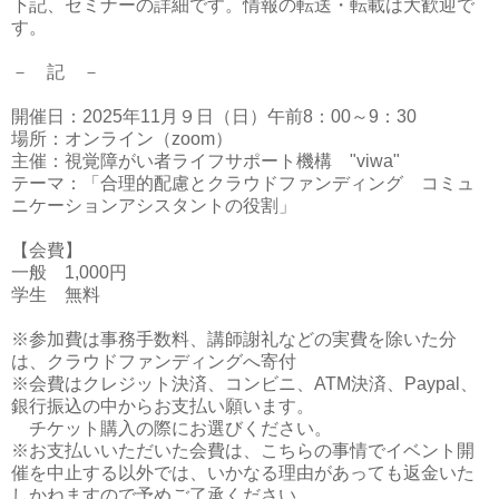
下記、セミナーの詳細です。情報の転送・転載は大歓迎で
す。
－ 記 －
開催日：2025年11月９日（日）午前8：00～9：30
場所：オンライン（zoom）
主催：視覚障がい者ライフサポート機構 "viwa"
テーマ：「合理的配慮とクラウドファンディング コミュ
ニケーションアシスタントの役割」
【会費】
一般 1,000円
学生 無料
※参加費は事務手数料、講師謝礼などの実費を除いた分
は、クラウドファンディングへ寄付
※会費はクレジット決済、コンビニ、ATM決済、Paypal、
銀行振込の中からお支払い願います。
チケット購入の際にお選びください。
※お支払いいただいた会費は、こちらの事情でイベント開
催を中止する以外では、いかなる理由があっても返金いた
しかねますので予めご了承ください。