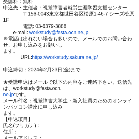
受講料：無料
申込先・主催者：視覚障害者就労生涯学習支援センター
〒156-0043東京都世田谷区松原1-46-7 シーズ松原
1F
電話: 03-6379-3888
e-mail:
workstudy@festa.ocn.ne.jp
※電話は出れない場合も多いので、メールでのお問い合わ
せ、お申
し込みをお願いし
ます。
URL:
https://workstudy.sakura.
ne.jp/
申込締切：2024年2月23日(金)まで
★受講申込はメールで以下の内容をご連絡下さい。送信先
は、wo
rkstudy@festa.ocn.
ne.jp
です。
メール件名：視覚障害大学生・新入社員のためのオンライ
ンパソコ
ン講座に申し込み
ます。
【申込項目】
氏名(フリガナ)：
住所：
メールアドレス：