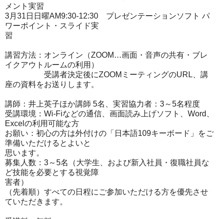
メント実習
3月31日日曜AM9:30-12:30 プレゼンテーションソフト パ
ワーポイント・スライド実
習
講習方法：オンライン（ZOOM…画面・音声の共有・ブレ
イクア
ウトルームの利用）
受講者決定後にZOOMミーティングのURL、講
座の資料をお送
りします。
講師：井上英子ほか講師 5名、実習協力者：3～5名程度
受講環境：Wi-Fiなどの通信、画面読み上げソフト、Word
、
Excelの利用可能な方
お願い：初心の方は外付けの「日本語109キーボード」をご
準備
いただけるとよいと
思います。
募集人数：3～5名（大学生、および新入社員・復職社員な
ど技能
を必要とする視覚障
害者）
（先着順）すべての日程にご参加いただける方を優先させ
ていただ
きま
す。