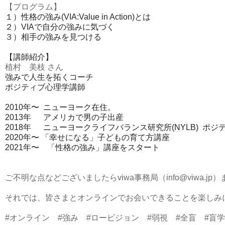
【プログラム】
１）性格の強み(VIA:Value in Action)とは
２）VIAで自分の強みに気づく
３）相手の強みを見つける
【講師紹介】
植村　美枝 さん
強みで人生を拓くコーチ
ポジティブ心理学講師
2010年〜  ニューヨーク在住。
2013年　  アメリカで男の子出産
2018年　  ニューヨークライフバランス研究所(NYLB)  ポ
2020年〜 「幸せになる」子どもの育て方講座
2021年〜　「性格の強み」講座をスタート
ご不明な点などございましたらviwa事務局（info@viwa.j
それでは、皆さまとオンラインでお会いできることを楽しみに
#オンライン　#強み　#ロービジョン　#弱視　#全盲　#盲学校　#