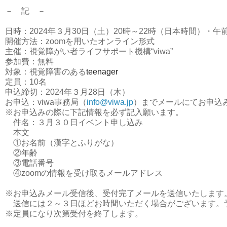
－　記　－
日時：2024年３月30日（土）20時～22時（日本時間）・
開催方法：zoomを用いたオンライン形式

主催：視覚障がい者ライフサポート機構“viwa”

参加費：無料
対象：視覚障害のある
teenager
定員：10名

申込締切：2024年３月28日（木）

お申込：viwa事務局（
info@viwa.jp
）までメールにてお申込み
※お申込みの際に下記情報を必ず記入願います。
　件名：３月３０日イベント申し込み

　本文

　①お名前（漢字とふりがな）

　②年齢

　③電話番号

　④zoomの情報を受け取るメールアドレス
※お申込みメール受信後、受付完了メールを送信いたします
　送信には２～３日ほどお時間いただく場合がございます。
※定員になり次第受付を終了します。