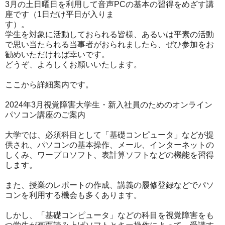
3月の土日曜日を利用して音声PCの基本の習得をめざす講
座です
（1日だけ平日が入りま
す）。
学生を対象に活動しておられる皆様、あるいは平素の活動
で思い当
たられる当事者が
おられましたら、ぜひ参加をお
勧めいただければ幸いです。
どうぞ、よろしくお願いいたします。
ここから詳細案内です。
2024年3月視覚障害大学生・新入社員のためのオンライン
パソ
コン講座のご案内
大学では、必須科目として「基礎コンピュータ」などが提
供され、
パソコンの基本
操作、メール、インターネットの
しくみ、ワープロソフト、表計算
ソフトなどの機能
を習得
します。
また、授業のレポートの作成、講義の履修登録など
でパソ
コンを利用
する機会も多くあります。
しかし、「基礎コンピュータ」などの科
目を視覚障害をも