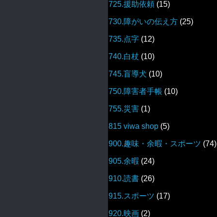
725.援助依頼
(15)
730.障がいの伝え方
(25)
735.点字
(12)
740.白杖
(10)
745.盲導犬
(10)
750.障害者手帳
(10)
755.災害
(1)
815 viwa shop
(5)
900.趣味・余暇・スポーツ
(74)
905.余暇
(24)
910.読書
(26)
915.スポーツ
(17)
920.映画
(2)