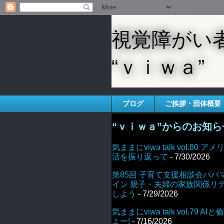
視覚障がい
“ｖｉｗａ”
ブログ
ご挨拶・団体概要
“ｖｉｗａ”からのお知ら
気ままにviwa talk vol.80
活を振り返って
- 7/30/2026
第85回 子育て支援相談会パパ
イン 親子・夫婦の家族関係リ
しよう
- 7/29/2026
気ままにviwa talk vol.79 
よー!
- 7/16/2026