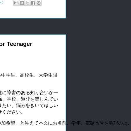
ト:
 Teenager
害のある中学生、高校生、大学生限
覚に障害のある知り合いが一
強、学校、遊びを楽しんでい
りたい、悩みをきいてほしい
せください。
er参加希望」と添えて本文にお名前、学年、電話番号を明記の上、inf