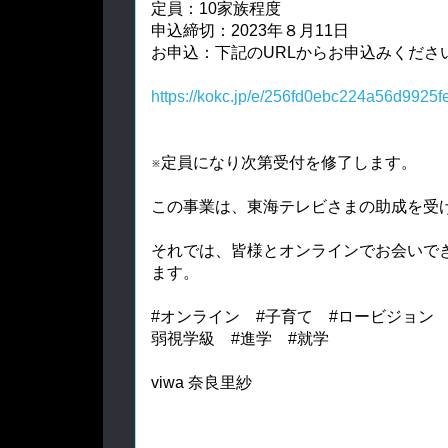
定員：10家族程度
申込締切：2023年８月11日
お申込：下記のURLからお申込みくださ
https://kokc.jp/e/256fd0ebc224a56d9925
※定員になり次第受付を修了します。
この事業は、東海テレビさまの助成を受
それでは、皆様とオンラインでお会いで
ます。
#オンライン #子育て #ロービジョン 
弱視学級 #進学 #就学
viwa 奈良里紗