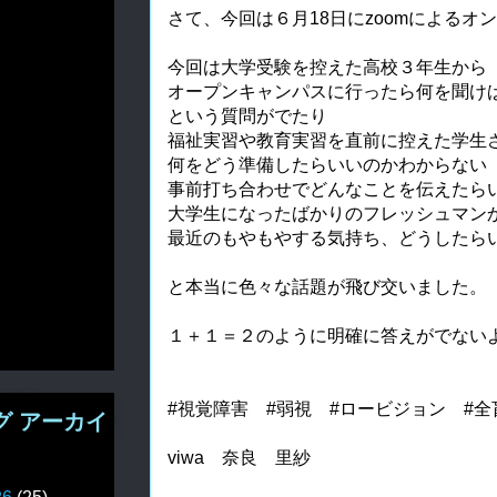
さて、今回は６月18日にzoomによるオ
今回は大学受験を控えた高校３年生から

オープンキャンパスに行ったら何を聞けば
という質問がでたり
福祉実習や教育実習を直前に控えた学生さ
何をどう準備したらいいのかわからない

事前打ち合わせでどんなことを伝えたらい
大学生になったばかりのフレッシュマンか
最近のもやもやする気持ち、どうしたらい
と本当に色々な話題が飛び交いました。

１＋１＝２のように明確に答えがでない
#視覚障害　#弱視　#ロービジョン　#全
グ アーカイ
viwa　奈良　里紗