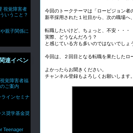
理 視覚障害者
今回のトークテーマは「ロービジョン者
どういうこと？
新卒採用された１社目から、次の職場へ、
転職したいけど、ちょっと、不安・・・
達関係や親子関係に
実際、どうなんだろう？
と感じている方も多いのではないでしょう
今回は、２回目となる転職を果たしたロ
関連イベン
よかったらお聞きください。

チャンネル登録もよろしくお願いします。
視覚障害者福
のご案内
ンラインセミナ
ース奨学基金奨
Teenager