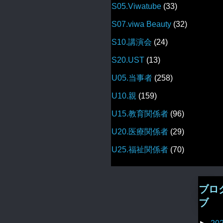
S05.Viwatube
(33)
S07.viwa Beauty
(32)
S10.講演会
(24)
S20.UST
(13)
U05.当事者
(258)
U10.親
(159)
U15.教育関係者
(96)
U20.医療関係者
(29)
U25.福祉関係者
(70)
ブロ
ブ