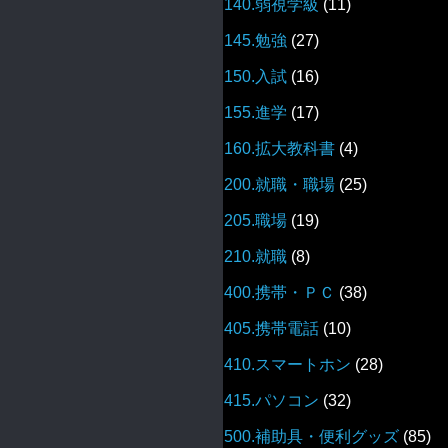
140.弱視学級
(11)
145.勉強
(27)
150.入試
(16)
155.進学
(17)
160.拡大教科書
(4)
200.就職・職場
(25)
205.職場
(19)
210.就職
(8)
400.携帯・ＰＣ
(38)
405.携帯電話
(10)
410.スマートホン
(28)
415.パソコン
(32)
500.補助具・便利グッズ
(85)