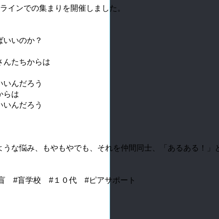
ンラインでの集まりを開催しました。

いいのか？

んたちからは

いんだろう

らは

いんだろう

ような悩み、もやもやでも、それを仲間同士、「あるある！」と
盲　#盲学校　#１０代　#ピアサポート
