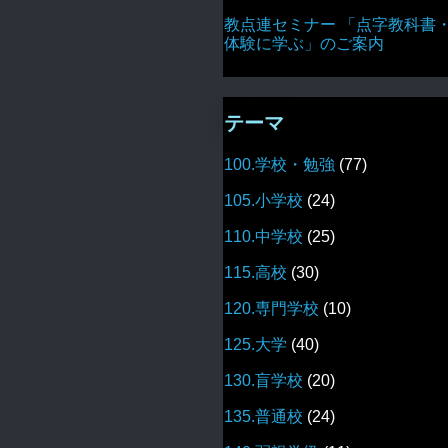
教点連セミナー 「点字教科書
体験に学ぶ」のご案内
テーマ
100.学校・勉強
(77)
105.小学校
(24)
110.中学校
(25)
115.高校
(30)
120.専門学校
(10)
125.大学
(40)
130.盲学校
(20)
135.普通校
(24)