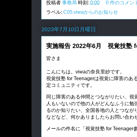
投稿者
事務局
時刻:
0:00
0 件のコメン
ラベル:
C05.viwaからのお知らせ
2023年7月10日月曜日
実施報告 2022年6月 視覚技塾 for
皆さま
こんにちは。viwaの奈良里紗です。
視覚技塾 for Teenagerは視覚に障
定コミュニティです。
同じ障害のある仲間とつながりたい、視
人もいないので他の人がどんなふうに勉
るのか知りたい、
全国各地の人とつなが
などなど、何かありましたらお問い合わ
メールの件名に「視覚技塾 for Teenag