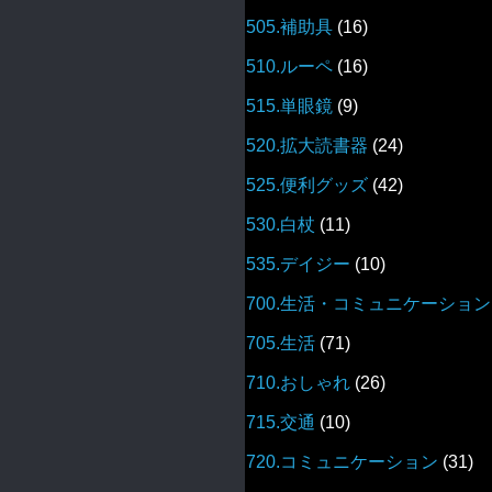
505.補助具
(16)
510.ルーペ
(16)
515.単眼鏡
(9)
520.拡大読書器
(24)
525.便利グッズ
(42)
530.白杖
(11)
535.デイジー
(10)
700.生活・コミュニケーション
705.生活
(71)
710.おしゃれ
(26)
715.交通
(10)
720.コミュニケーション
(31)