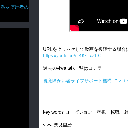
・教材使用者の
URLをクリックして動画を視聴する場合
https://youtu.be/i_KKs_xZEOI
過去のviwa talk一覧はコチラ
視覚障がい者ライフサポート機構 “ｖｉｗａ
key words ロービジョン　弱視　転職
viwa 奈良里紗