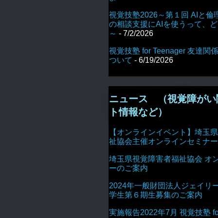
視覚技塾2026～第１回 AIと倫
の相談支援にAIを使うって、
～
- 7/2/2026
視覚技塾 for Teenager 友
ついて
- 6/19/2026
ニュース （視覚障がい
ト情報など）
【オンラインイベント】埼玉県
祉協会主催オンラインセミナー
埼玉県視覚障害者福祉協会 オ
ーのご案内
2024年一般財団法人ジェイリ
学生第６期生募集のご案内
実施報告2022年7月 視覚技塾 for 