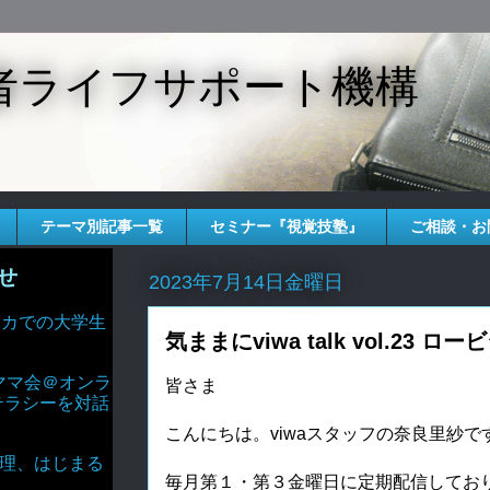
者ライフサポート機構
テーマ別記事一覧
セミナー『視覚技塾』
ご相談・お
せ
2023年7月14日金曜日
 アメリカでの大学生
気ままにviwa talk vol.23
ママ会＠オンラ
皆さま
テラシーを対話
こんにちは。viwaスタッフの奈良里紗です
AIと倫理、はじまる
毎月第１・第３金曜日に定期配信しておりますv