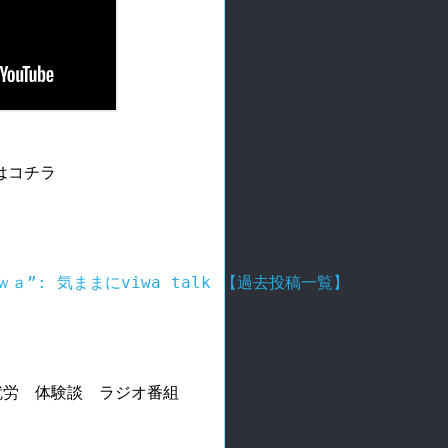
はコチラ
”: 気ままにviwa talk 【過去投稿一覧】
　就労　体験談　ラジオ番組
