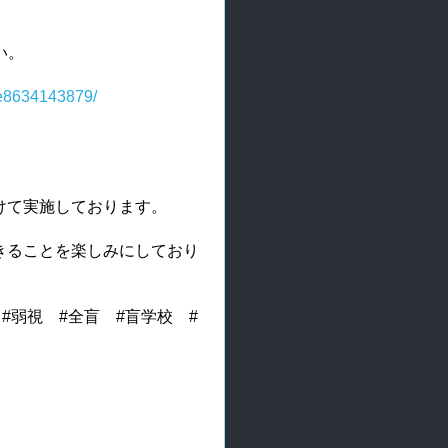
い。
fe8634143879/
けて実施しております。
きることを楽しみにしており
#弱視 #全盲 #盲学校 #