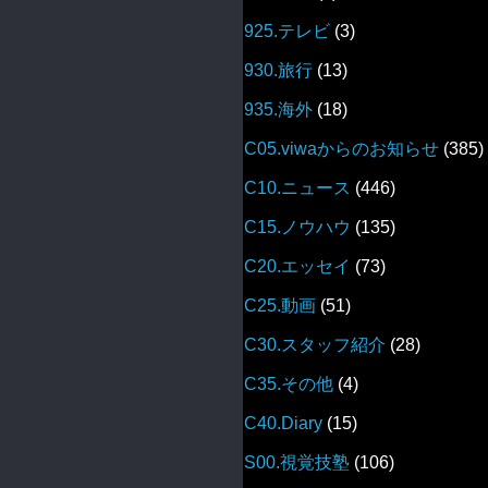
925.テレビ
(3)
930.旅行
(13)
935.海外
(18)
C05.viwaからのお知らせ
(385)
C10.ニュース
(446)
C15.ノウハウ
(135)
C20.エッセイ
(73)
C25.動画
(51)
C30.スタッフ紹介
(28)
C35.その他
(4)
C40.Diary
(15)
S00.視覚技塾
(106)