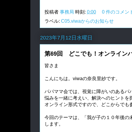
投稿者
事務局
時刻:
0:00
0 件のコメン
ラベル:
C05.viwaからのお知らせ
2023年7月12日水曜日
第69回 どこでも！オンライン
皆さま
こんにちは。viwaの奈良里紗です。
パパママ会では、視覚に障がいのあるパ
悩みを一緒に考えい、解決へのヒントを
オンライン形式ですので、どこからでも
今回のテーマは、「我が子の１０年後の
します。