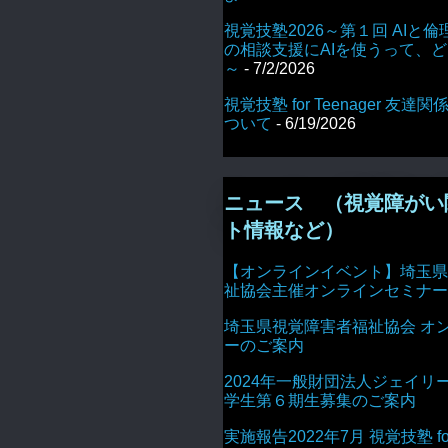
視覚技塾2026～第１回 AIと倫
の相談支援にAIを使うって、
～
- 7/2/2026
視覚技塾 for Teenager 友
ついて
- 6/19/2026
ニュース （視覚障がい
ト情報など）
【オンラインイベント】埼玉県
祉協会主催オンラインセミナー
埼玉県視覚障害者福祉協会 オ
ーのご案内
2024年一般財団法人ジェイリ
学生第６期生募集のご案内
実施報告2022年7月 視覚技塾 for 