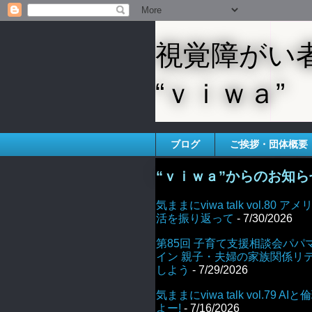
視覚障がい
“ｖｉｗａ”
ブログ
ご挨拶・団体概要
“ｖｉｗａ”からのお知ら
気ままにviwa talk vol.80
活を振り返って
- 7/30/2026
第85回 子育て支援相談会パパ
イン 親子・夫婦の家族関係リ
しよう
- 7/29/2026
気ままにviwa talk vol.79 
よー!
- 7/16/2026