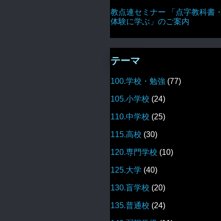
教点連セミナー 「点字教科書
体験に学ぶ」のご案内
テーマ
100.学校・勉強
(77)
105.小学校
(24)
110.中学校
(25)
115.高校
(30)
120.専門学校
(10)
125.大学
(40)
130.盲学校
(20)
135.普通校
(24)