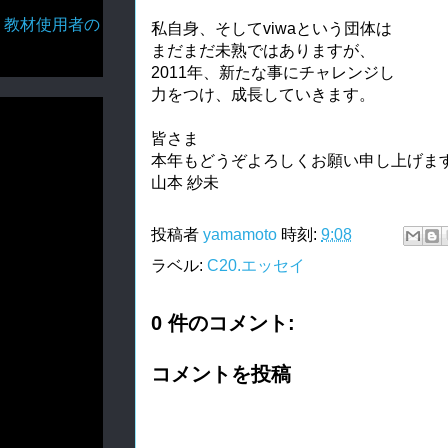
・教材使用者の
私自身、そしてviwaという団体は
まだまだ未熟ではありますが、
2011年、新たな事にチャレンジし
力をつけ、成長していきます。
皆さま
本年もどうぞよろしくお願い申し上げま
山本 紗未
投稿者
yamamoto
時刻:
9:08
ラベル:
C20.エッセイ
0 件のコメント:
コメントを投稿