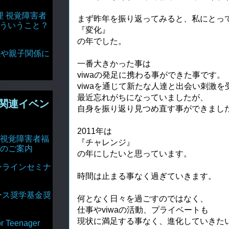
理 視覚障害者
まず昨年を振り返ってみると、私にとっ
どういうこと？
『変化』
の年でした。
達関係や親子関係に
一番大きかった事は
viwaの発足に携わる事ができた事です。
viwaを通じて新たな人達と出会い刺激を
最近忘れがちになっていましたが、
関連イベン
自身を振り返り見つめ直す事ができまし
2011年は
視覚障害者福
『チャレンジ』
のご案内
の年にしたいと思っています。
ンラインセミナ
時間は止まる事なく過ぎていきます。
ース奨学基金奨
何となく日々を過ごすのではなく、
仕事やviwaの活動、プライベートも
現状に満足する事なく、進化していきた
Teenager