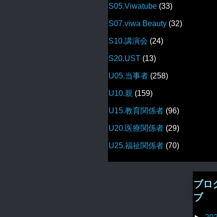
S05.Viwatube
(33)
S07.viwa Beauty
(32)
S10.講演会
(24)
S20.UST
(13)
U05.当事者
(258)
U10.親
(159)
U15.教育関係者
(96)
U20.医療関係者
(29)
U25.福祉関係者
(70)
ブロ
ブ