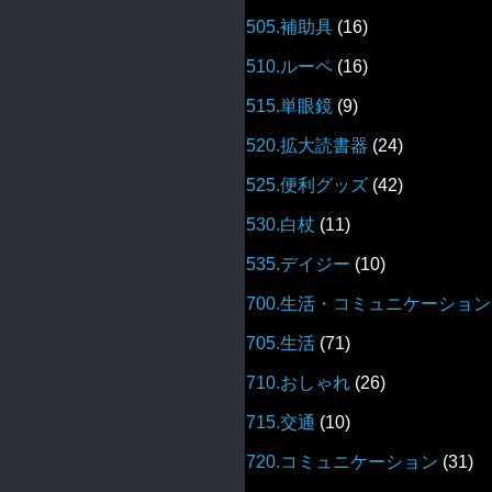
505.補助具
(16)
510.ルーペ
(16)
515.単眼鏡
(9)
520.拡大読書器
(24)
525.便利グッズ
(42)
530.白杖
(11)
535.デイジー
(10)
700.生活・コミュニケーション
705.生活
(71)
710.おしゃれ
(26)
715.交通
(10)
720.コミュニケーション
(31)