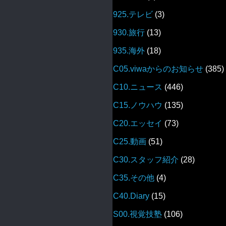
925.テレビ
(3)
930.旅行
(13)
935.海外
(18)
C05.viwaからのお知らせ
(385)
C10.ニュース
(446)
C15.ノウハウ
(135)
C20.エッセイ
(73)
C25.動画
(51)
C30.スタッフ紹介
(28)
C35.その他
(4)
C40.Diary
(15)
S00.視覚技塾
(106)