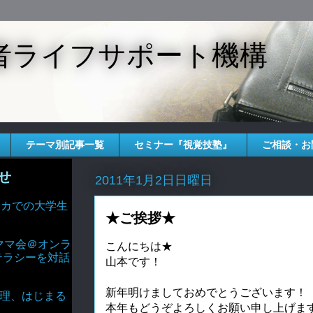
者ライフサポート機構
テーマ別記事一覧
セミナー『視覚技塾』
ご相談・お
せ
2011年1月2日日曜日
 アメリカでの大学生
★ご挨拶★
ママ会＠オンラ
こんにちは★
テラシーを対話
山本です！
新年明けましておめでとうございます！
AIと倫理、はじまる
本年もどうぞよろしくお願い申し上げま