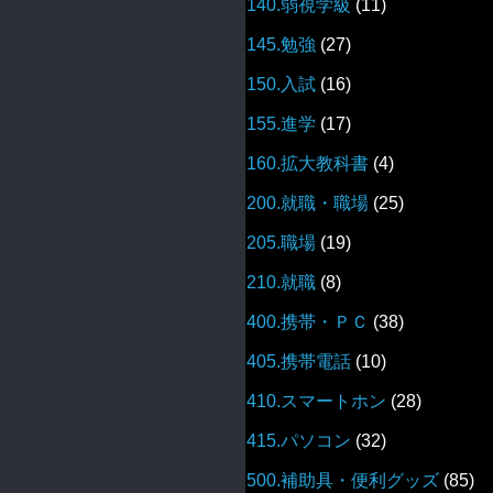
140.弱視学級
(11)
145.勉強
(27)
150.入試
(16)
155.進学
(17)
160.拡大教科書
(4)
200.就職・職場
(25)
205.職場
(19)
210.就職
(8)
400.携帯・ＰＣ
(38)
405.携帯電話
(10)
410.スマートホン
(28)
415.パソコン
(32)
500.補助具・便利グッズ
(85)