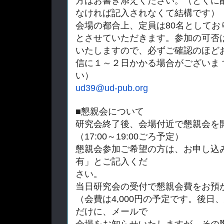
方はお書き添えください。（
とくに
なければ記入されなくて結構です）
会場の都合上、定員は80名としてお
とさせていただき
ます。参加の可否
いたしますので、必ずご確認のほど
信に１～２日かかる場合がございま 
い）
ud39@ud-pub.org
■懇親会について
研究会終了後、会場付近で懇親会を
（17:00～19:00ごろ予定）
懇親会参加ご希望の方は、お申し込
有」
とご記入くだ
さい。
当日研究会の受付で懇親会費をお預
（会費は4,000円の予定です。後日、
だけに、メールで
会場をお知らせいたしますが、その