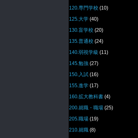
120.専門学校
(10)
125.大学
(40)
130.盲学校
(20)
135.普通校
(24)
140.弱視学級
(11)
145.勉強
(27)
150.入試
(16)
155.進学
(17)
160.拡大教科書
(4)
200.就職・職場
(25)
205.職場
(19)
210.就職
(8)