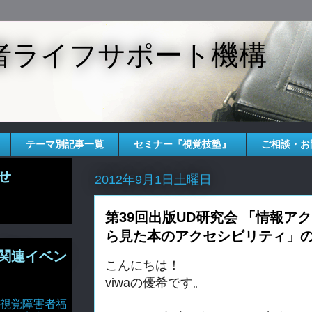
者ライフサポート機構
テーマ別記事一覧
セミナー『視覚技塾』
ご相談・お
せ
2012年9月1日土曜日
第39回出版UD研究会 「情報ア
ら見た本のアクセシビリティ」
関連イベン
こんにちは！
viwaの優希です。
視覚障害者福