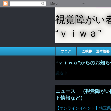
視覚障がい
“ｖｉｗａ”
ブログ
ご挨拶・団体概要
“ｖｉｗａ”からのお知ら
読込中...
ニュース （視覚障がい
ト情報など）
【オンラインイベント】埼玉県