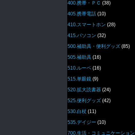
400.携帯・ＰＣ
(38)
405.携帯電話
(10)
410.スマートホン
(28)
415.パソコン
(32)
500.補助具・便利グッズ
(85)
505.補助具
(16)
510.ルーペ
(16)
515.単眼鏡
(9)
520.拡大読書器
(24)
525.便利グッズ
(42)
530.白杖
(11)
535.デイジー
(10)
700.生活・コミュニケーション