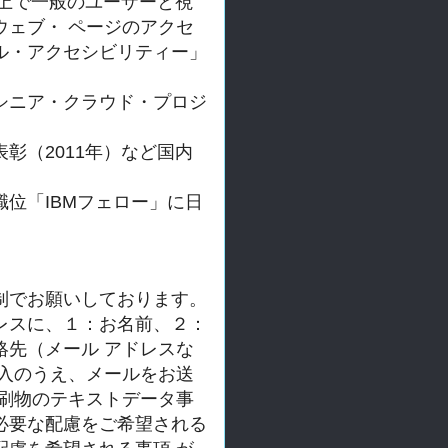
上で一般のユーザーと視
ウェブ・ ページのアクセ
ル・アクセシビリティー」
シニア・クラウド・
プロジ
彰（2011年）
など国内
職位「IBMフェロー」
に日
制でお願いしております。
レスに、１：お名前、２：
絡先（メール アドレスな
入のうえ、メールをお送
印刷物のテキストデータ事
必要な配慮をご希望される