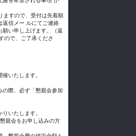
配慮を希望さ
れる事項 が
りますので、
受付は先着順
は返信メー ルにてご連絡
お願い申し上げます。（返
すので、ご了承
くださ
開催いたします。
みの際、必ず「懇親会参加
かりいたします。
懇親会をお申し込みの方
際、懇親会費の確定金額も