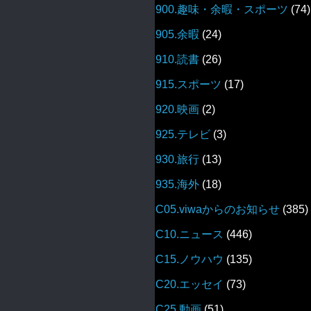
900.趣味・余暇・スポーツ
(74)
905.余暇
(24)
910.読書
(26)
915.スポーツ
(17)
920.映画
(2)
925.テレビ
(3)
930.旅行
(13)
935.海外
(18)
C05.viwaからのお知らせ
(385)
C10.ニュース
(446)
C15.ノウハウ
(135)
C20.エッセイ
(73)
C25.動画
(51)