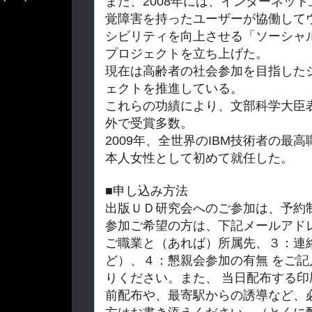
また、2008年には、
インターネット
覚障害を持ったユー
ザーが協働して
シビリティを向上させる「ソーシャ
プロジェクトを立ち上げた。
現在は高齢者の社会参加を目指した
ェクトを推進して
いる。
これらの功績により、文部科学大臣表
外で受賞多数。
2009年、全世界のIBM技術者の最高
本人女性として初め
て就任した。
■申し込み方法
出版ＵＤ研究会へのご参加は、予約
参加ご希望の方は、下記メールアド
ご職業と（あれ
ば）所属先、３：連
ど）、４：懇親会参加の有無 をご
記
りください。
また、 当日配布する
前配布や、
最寄駅からの誘導な
ど、