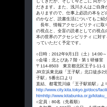
してきたか、
そして今どこに 向かっ
だきます。
また、浅川さんはご自身
ありますので、
仕事上必読の
本をど
のかなど、
読書生活についてもご紹介
長年、
情報アクセシビリティに取
の視点と、
全盲の読
者としての視点
本の世界のアクセシビリティ に対す
っていただく予定です。
○日時：2012年9月1日（土）14:00～1
○会場：北とぴあ７階・第１研修室
〒114-8503 東京都北区王子1-11-1
JR京浜東北線「王子駅」北口徒歩2
子駅」5番出口より
直結、都電荒川線「王子駅前駅」よ
http://www.city.kita.tokyo.jp/
docs/faci
htmhttp://www.kitabunka.or.jp/
kitaku
○定員：80名（先着順）