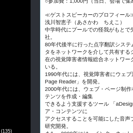
○参加費：1,000円（当日、会場で
≪ゲストスピーカーのプロフィール
浅川智恵子（あさかわ ちえこ）
中学時代にプールでの怪我がもとで
社。
80年代後半に行った点字翻訳システ
タをネットワーク
を介して共有する
在の視覚障害者情報総合ネットワー
いる。
1990年代には、視覚障害者にウェブ
Page Reader」を開発。
2000年代には、ウェブ・
ページ制作
テンツを作成・編集
できるよう支援するツール 「aDesig
ア・コンテンツに
アクセスすることを可能にした音声
研究開発。
(135)