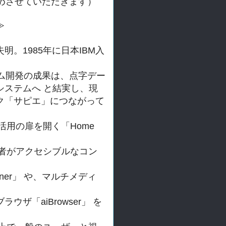
集めさせていただきます）
≫
失明。
1985年に日本IBM入
ム開発の成果は、
点字デー
システムへ と結実し、現
ク「サピエ」につながって
活用の扉を開く「Home
者がアクセシブルなコン
ner」 や、マルチメディ
ブラウザ「
aiBrowser」 を