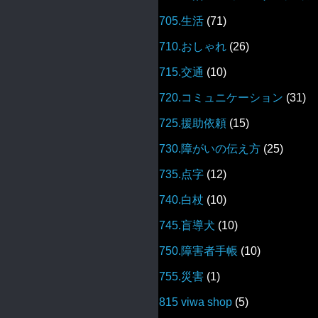
705.生活
(71)
710.おしゃれ
(26)
715.交通
(10)
720.コミュニケーション
(31)
725.援助依頼
(15)
730.障がいの伝え方
(25)
735.点字
(12)
740.白杖
(10)
745.盲導犬
(10)
750.障害者手帳
(10)
755.災害
(1)
815 viwa shop
(5)