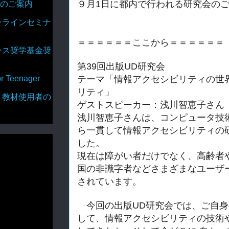
９月1日に都内で行われる研究会の
のご案内
ンラインセミナ
＝＝＝＝＝＝ここから＝＝＝＝＝＝
ース奨学基金奨
第39回出版UD研究会
テーマ「
情報アクセシビリティの世
Teenager
リティ」
・教材使用者の
ゲストスピーカー：浅川智恵子さん（
浅川智恵子さんは、コンピュータ技
ら一貫して情報アク
セシビリティの
した。
現在は障がい者だけでなく、高齢者
国の非識字者など
さまざまなユーザ
されています。
今回の出版UD研究会では、ご自身
して、
情報アクセシビ
リティの技術