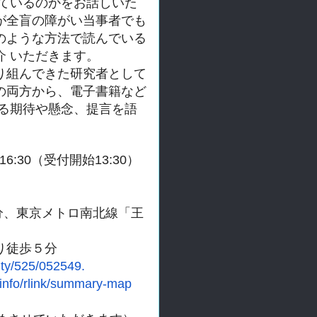
て
いるのかをお話しいた
が全盲の障がい当事者でも
のような方法で読んでいる
 いただ
きます。
り組んできた研究者として
の両方から、
電子書籍など
る期待や懸念、提言を語
6:30（
受付開始13:30）
分、東京メトロ南北線「
王
り徒歩５分
lity/525/052549.
_info/rlink/summary-map