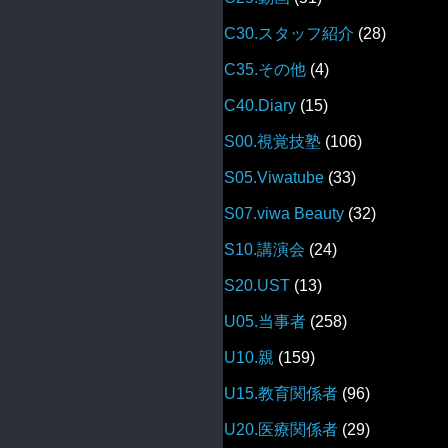
C30.スタッフ紹介
(28)
C35.その他
(4)
C40.Diary
(15)
S00.視覚技塾
(106)
S05.Viwatube
(33)
S07.viwa Beauty
(32)
S10.講演会
(24)
S20.UST
(13)
U05.当事者
(258)
U10.親
(159)
U15.教育関係者
(96)
U20.医療関係者
(29)