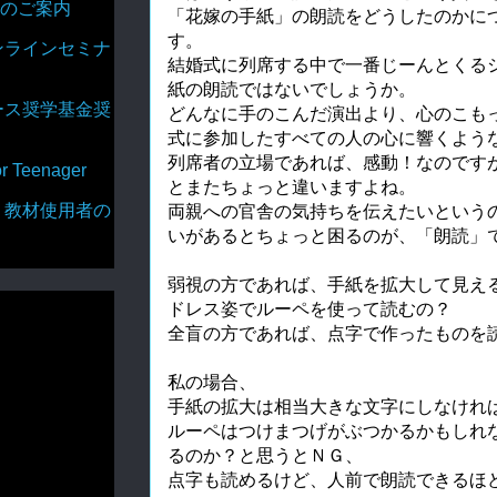
のご案内
「花嫁の手紙」の朗読をどうしたのかに
す。
ンラインセミナ
結婚式に列席する中で一番じーんとくる
紙の朗読ではないでしょうか。
ース奨学基金奨
どんなに手のこんだ演出より、心のこも
式に参加したすべての人の心に響くよう
列席者の立場であれば、感動！なのです
Teenager
とまたちょっと違いますよね。
・教材使用者の
両親への官舎の気持ちを伝えたいという
いがあるとちょっと困るのが、「朗読」
弱視の方であれば、手紙を拡大して見え
ドレス姿でルーペを使って読むの？
全盲の方であれば、点字で作ったものを
私の場合、
手紙の拡大は相当大きな文字にしなけれ
ルーペはつけまつげがぶつかるかもしれ
るのか？と思うとＮＧ、
点字も読めるけど、人前で朗読できるほ