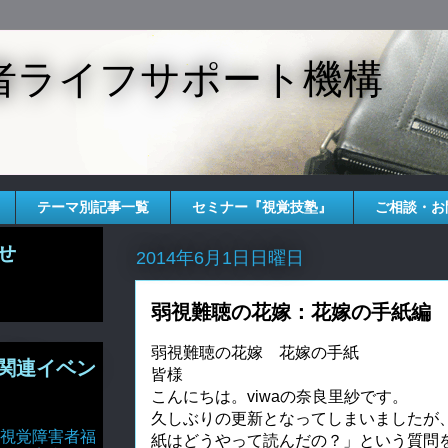
者ライフサポート機構
テーマ別記事一覧
セミナー『視覚技塾』
ご相談・お
せ
2014年6月1日日曜日
弱視難聴の花嫁：花嫁の手紙編
弱視難聴の花嫁 花嫁の手紙
関連イベン
皆様
こんにちは。viwaの奈良里紗です。
久しぶりの更新となってしまいましたが
視覚障害者福
紙はどうやって読んだの？」という質問