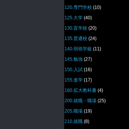
120.専門学校
(10)
125.大学
(40)
130.盲学校
(20)
135.普通校
(24)
140.弱視学級
(11)
145.勉強
(27)
150.入試
(16)
155.進学
(17)
160.拡大教科書
(4)
200.就職・職場
(25)
205.職場
(19)
210.就職
(8)