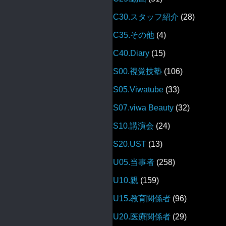
C30.スタッフ紹介
(28)
C35.その他
(4)
C40.Diary
(15)
S00.視覚技塾
(106)
S05.Viwatube
(33)
S07.viwa Beauty
(32)
S10.講演会
(24)
S20.UST
(13)
U05.当事者
(258)
U10.親
(159)
U15.教育関係者
(96)
U20.医療関係者
(29)