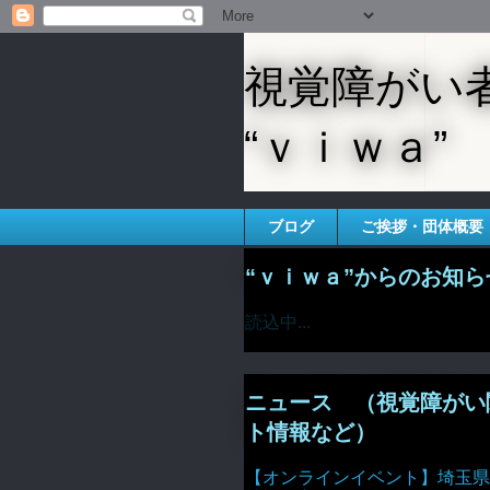
視覚障がい
“ｖｉｗａ”
ブログ
ご挨拶・団体概要
“ｖｉｗａ”からのお知ら
読込中...
ニュース （視覚障がい
ト情報など）
【オンラインイベント】埼玉県