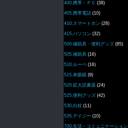
400.携帯・ＰＣ
(38)
405.携帯電話
(10)
410.スマートホン
(28)
415.パソコン
(32)
500.補助具・便利グッズ
(85)
505.補助具
(16)
510.ルーペ
(16)
515.単眼鏡
(9)
520.拡大読書器
(24)
525.便利グッズ
(42)
530.白杖
(11)
535.デイジー
(10)
700.生活・コミュニケーション