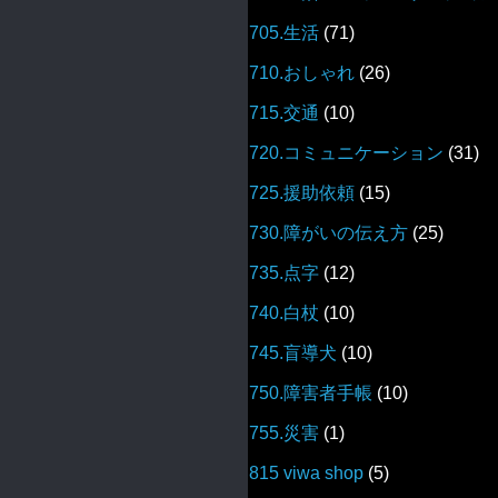
705.生活
(71)
710.おしゃれ
(26)
715.交通
(10)
720.コミュニケーション
(31)
725.援助依頼
(15)
730.障がいの伝え方
(25)
735.点字
(12)
740.白杖
(10)
745.盲導犬
(10)
750.障害者手帳
(10)
755.災害
(1)
815 viwa shop
(5)