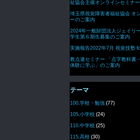
祉協会主催オンラインセミナー
埼玉県視覚障害者福祉協会 オ
ーのご案内
2024年一般財団法人ジェイリ
学生第６期生募集のご案内
実施報告2022年7月 視覚技塾 for 
教点連セミナー 「点字教科書
体験に学ぶ」のご案内
テーマ
100.学校・勉強
(77)
105.小学校
(24)
110.中学校
(25)
115.高校
(30)