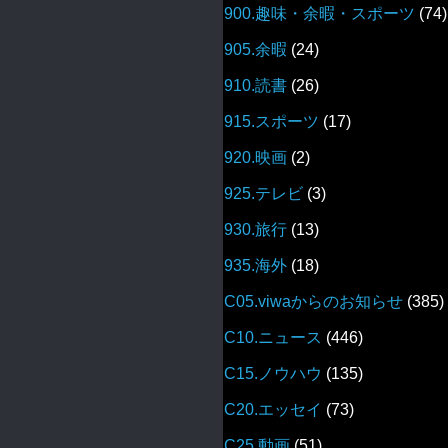
900.趣味・余暇・スポーツ
(74)
905.余暇
(24)
910.読書
(26)
915.スポーツ
(17)
920.映画
(2)
925.テレビ
(3)
930.旅行
(13)
935.海外
(18)
C05.viwaからのお知らせ
(385)
C10.ニュース
(446)
C15.ノウハウ
(135)
C20.エッセイ
(73)
C25.動画
(51)