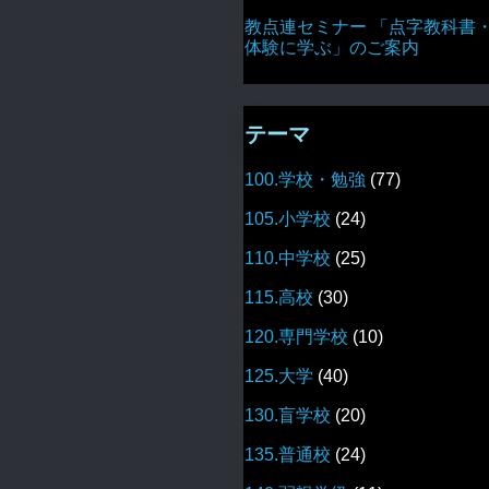
教点連セミナー 「点字教科書
体験に学ぶ」のご案内
テーマ
100.学校・勉強
(77)
105.小学校
(24)
110.中学校
(25)
115.高校
(30)
120.専門学校
(10)
125.大学
(40)
130.盲学校
(20)
135.普通校
(24)