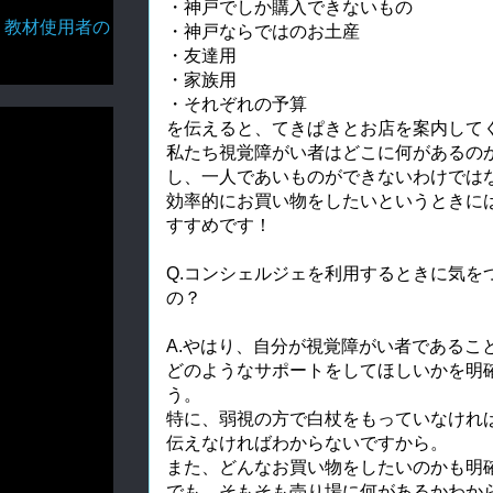
・神戸でしか購入できないもの
・教材使用者の
・神戸ならではのお土産
・友達用
・家族用
・それぞれの予算
を伝えると、てきぱきとお店を案内して
私たち視覚障がい者はどこに何があるの
し、一人であいものができないわけでは
効率的にお買い物をしたいというときに
すすめです！
Q.コンシェルジェを利用するときに気を
の？
A.やはり、自分が視覚障がい者であるこ
どのようなサポートをしてほしいかを明
う。
特に、弱視の方で白杖をもっていなけれ
伝えなければわからないですから。
また、どんなお買い物をしたいのかも明
でも、そもそも売り場に何があるかわか