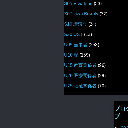
S05.Viwatube
(33)
S07.viwa Beauty
(32)
S10.講演会
(24)
S20.UST
(13)
U05.当事者
(258)
U10.親
(159)
U15.教育関係者
(96)
U20.医療関係者
(29)
U25.福祉関係者
(70)
ブロ
ブ