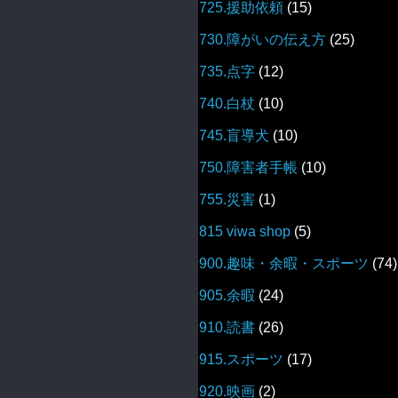
725.援助依頼
(15)
730.障がいの伝え方
(25)
735.点字
(12)
740.白杖
(10)
745.盲導犬
(10)
750.障害者手帳
(10)
755.災害
(1)
815 viwa shop
(5)
900.趣味・余暇・スポーツ
(74)
905.余暇
(24)
910.読書
(26)
915.スポーツ
(17)
920.映画
(2)