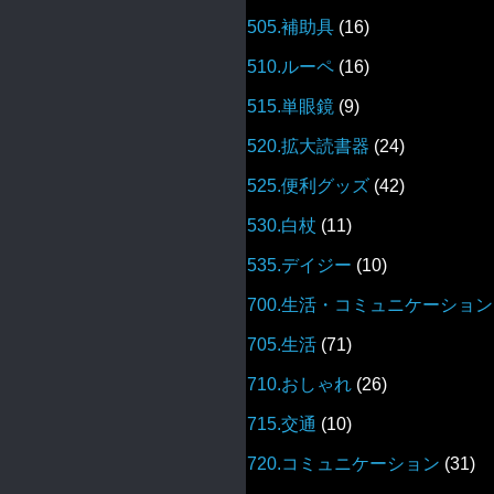
505.補助具
(16)
510.ルーペ
(16)
515.単眼鏡
(9)
520.拡大読書器
(24)
525.便利グッズ
(42)
530.白杖
(11)
535.デイジー
(10)
700.生活・コミュニケーション
705.生活
(71)
710.おしゃれ
(26)
715.交通
(10)
720.コミュニケーション
(31)