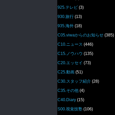
925.テレビ
(3)
930.旅行
(13)
935.海外
(18)
C05.viwaからのお知らせ
(385)
C10.ニュース
(446)
C15.ノウハウ
(135)
C20.エッセイ
(73)
C25.動画
(51)
C30.スタッフ紹介
(28)
C35.その他
(4)
C40.Diary
(15)
S00.視覚技塾
(106)