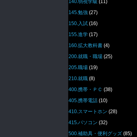
140.弱視学級
(11)
145.勉強
(27)
150.入試
(16)
155.進学
(17)
160.拡大教科書
(4)
200.就職・職場
(25)
205.職場
(19)
210.就職
(8)
400.携帯・ＰＣ
(38)
405.携帯電話
(10)
410.スマートホン
(28)
415.パソコン
(32)
500.補助具・便利グッズ
(85)