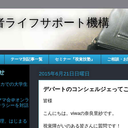
者ライフサポート機構
テーマ別記事一覧
セミナー『視覚技塾』
ご相談・お
せ
2015年6月21日日曜日
 アメリカでの大学生
デパートのコンシェルジェって
ママ会＠オンラ
皆様
テラシーを対話
こんにちは。viwaの奈良里紗です。
AIと倫理、はじまる
視覚障がいのある皆さんに質問です！