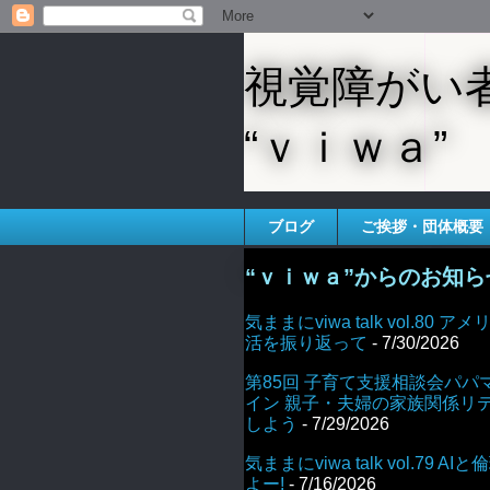
視覚障がい
“ｖｉｗａ”
ブログ
ご挨拶・団体概要
“ｖｉｗａ”からのお知ら
気ままにviwa talk vol.80
活を振り返って
- 7/30/2026
第85回 子育て支援相談会パパ
イン 親子・夫婦の家族関係リ
しよう
- 7/29/2026
気ままにviwa talk vol.79 
よー!
- 7/16/2026