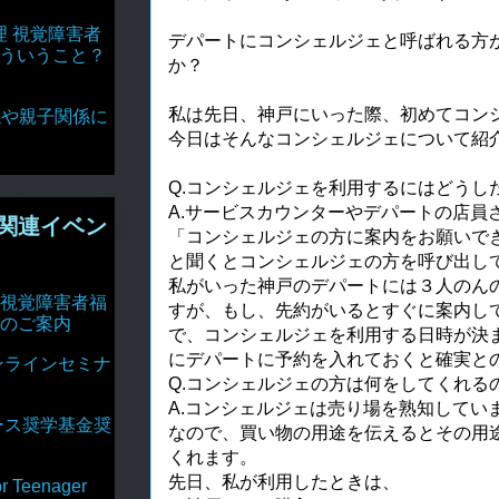
理 視覚障害者
デパートにコンシェルジェと呼ばれる方
どういうこと？
か？
私は先日、神戸にいった際、初めてコン
達関係や親子関係に
今日はそんなコンシェルジェについて紹
Q.コンシェルジェを利用するにはどうし
A.サービスカウンターやデパートの店員
関連イベン
「コンシェルジェの方に案内をお願いで
と聞くとコンシェルジェの方を呼び出し
私がいった神戸のデパートには３人のん
視覚障害者福
すが、もし、先約がいるとすぐに案内し
のご案内
で、コンシェルジェを利用する日時が決
にデパートに予約を入れておくと確実と
ンラインセミナ
Q.コンシェルジェの方は何をしてくれる
A.コンシェルジェは売り場を熟知してい
ース奨学基金奨
なので、買い物の用途を伝えるとその用
くれます。
先日、私が利用したときは、
Teenager