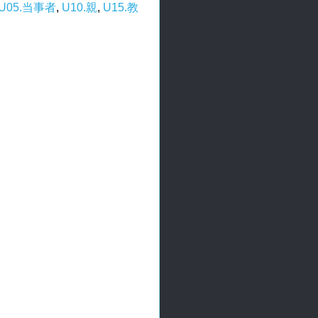
U05.当事者
,
U10.親
,
U15.教