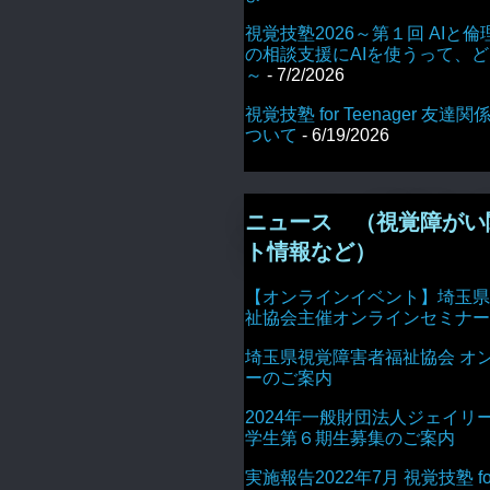
視覚技塾2026～第１回 AIと倫
の相談支援にAIを使うって、
～
- 7/2/2026
視覚技塾 for Teenager 友
ついて
- 6/19/2026
ニュース （視覚障がい
ト情報など）
【オンラインイベント】埼玉県
祉協会主催オンラインセミナー
埼玉県視覚障害者福祉協会 オ
ーのご案内
2024年一般財団法人ジェイリ
学生第６期生募集のご案内
実施報告2022年7月 視覚技塾 for 