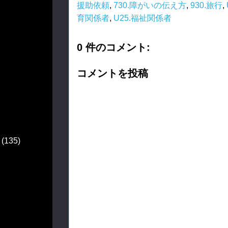
援助依頼
,
730.障がいの伝え方
,
930.旅行
,
育関係者
,
U25.福祉関係者
0 件のコメント:
コメントを投稿
(135)