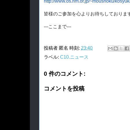
http://www.os.rim.or.jp/~
moushoku/kosyuk
皆様のご参加を心よりお待ちしておりま
---ここまで---
投稿者
匿名
時刻:
23:40
ラベル:
C10.ニュース
0 件のコメント:
コメントを投稿