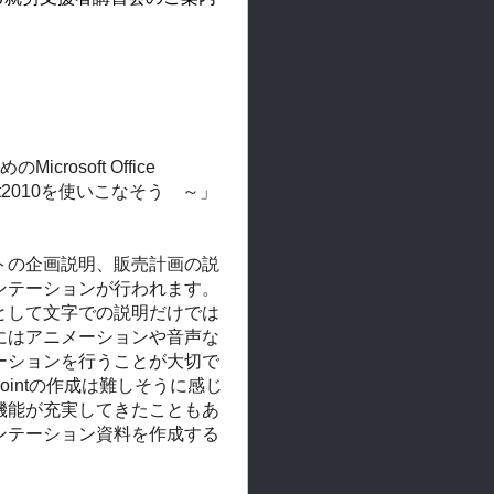
osoft Office
int2010を使いこなそう ～」
トの企画説明、
販売計画の説
ンテーションが行われます。
として文字での説明だけでは
にはアニメーションや音声な
ーションを行うことが大切で
ointの作成は難しそ
うに感じ
機能が充実してきたこともあ
ンテーション資料を作成する