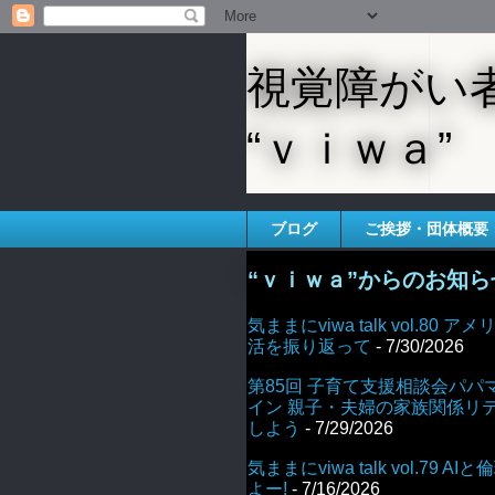
視覚障がい
“ｖｉｗａ”
ブログ
ご挨拶・団体概要
“ｖｉｗａ”からのお知ら
気ままにviwa talk vol.80
活を振り返って
- 7/30/2026
第85回 子育て支援相談会パパ
イン 親子・夫婦の家族関係リ
しよう
- 7/29/2026
気ままにviwa talk vol.79 
よー!
- 7/16/2026