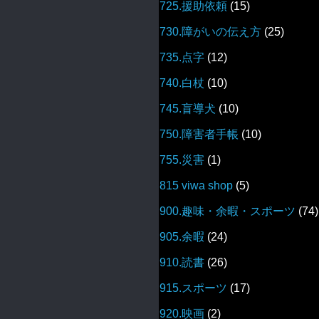
725.援助依頼
(15)
730.障がいの伝え方
(25)
735.点字
(12)
740.白杖
(10)
745.盲導犬
(10)
750.障害者手帳
(10)
755.災害
(1)
815 viwa shop
(5)
900.趣味・余暇・スポーツ
(74)
905.余暇
(24)
910.読書
(26)
915.スポーツ
(17)
920.映画
(2)