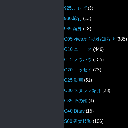
925.テレビ
(3)
930.旅行
(13)
935.海外
(18)
C05.viwaからのお知らせ
(385)
C10.ニュース
(446)
C15.ノウハウ
(135)
C20.エッセイ
(73)
C25.動画
(51)
C30.スタッフ紹介
(28)
C35.その他
(4)
C40.Diary
(15)
S00.視覚技塾
(106)