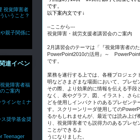
です。
理 視覚障害者
以下案内文です↓
どういうこと？
--ここから---
達関係や親子関係に
視覚障害・就労支援者講習会のご案内
2月講習会のテーマは「『視覚障害者のためのMicr
PowerPoint2010
の活用』
～ PowerPo
です。
関連イベン
業務を遂行する上では、各種プロジェク
明など
さまざまな場面において、プレゼ
視覚障害者福
その際、
より効果的に情報を伝える手段
のご案内
なく、
表やグラフ、図、イラスト、
さら
ンラインセミナ
どを使用し
インパクトのあるプレゼンテ
す。
スクリーンリーダ使用してのPowerP
るかもしれませ
んが、
最近では読み上げ
ース奨学基金奨
り、
視覚障害者でも説得力のあるプレゼ
こ
とができるよ
Teenager
うになりました。