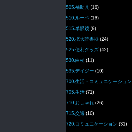
505.補助具
(16)
510.ルーペ
(16)
515.単眼鏡
(9)
520.拡大読書器
(24)
525.便利グッズ
(42)
530.白杖
(11)
535.デイジー
(10)
700.生活・コミュニケーション
705.生活
(71)
710.おしゃれ
(26)
715.交通
(10)
720.コミュニケーション
(31)