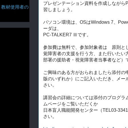
プレゼンテーション資料を作成しながらPowe
・教材使用者の
習しましょ
う。
パソコン環境は、OSはWindows 7、Powe
ーダは、
PC-TALKER7 Ⅲです。
参加費は無料で、参加対象者は 原則と
覚障害者の支援を行う方、また行いたい
部署の援
助者・視覚障害者当事者など）
ご興味のある方がおられましたら添付の申
版のいずれ
か）に
ご記入いただき、メール
さい。
講習会の詳細については添付のプログラ
ムページを
ご覧いただくか
日本盲人職能開発センター（TEL03-3341-
さい。