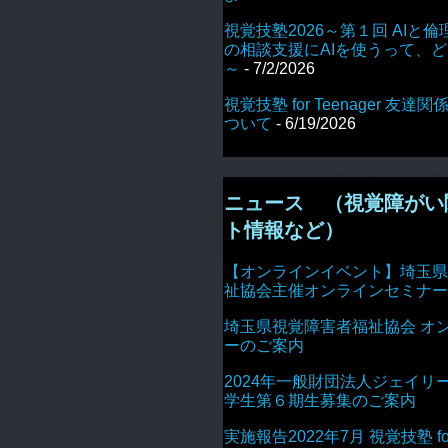
視覚技塾2026～第１回 AIと倫
の相談支援にAIを使うって、
～
- 7/2/2026
視覚技塾 for Teenager 友
ついて
- 6/19/2026
ニュース （視覚障がい
ト情報など）
【オンラインイベント】埼玉県
祉協会主催オンラインセミナー
埼玉県視覚障害者福祉協会 オ
ーのご案内
2024年一般財団法人ジェイリ
学生第６期生募集のご案内
実施報告2022年7月 視覚技塾 for 