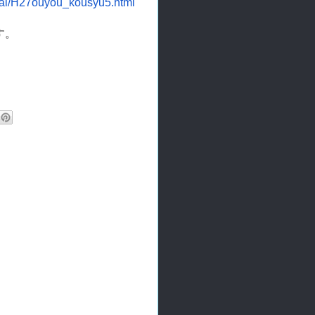
ai/H27ouyou_
kousyu5.html
す。