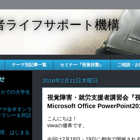
者ライフサポート機構
テーマ別記事一覧
セミナー『視覚技塾』
ご相談・お
せ
2016年2月11日木曜日
 アメリカでの大学生
視覚障害・就労支援者講習会『
Microsoft Office PowerPo
ママ会＠オンラ
テラシーを対話
こんにちは！
viwaの優希です。
AIと倫理、はじまる
今回は2月18日・19日に都内で開催さ