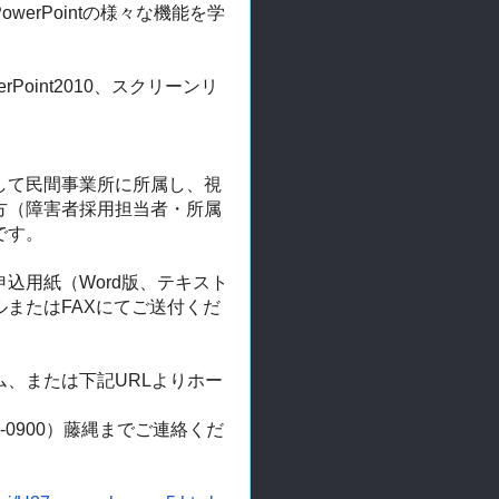
rPointの様
々な機能を学
rPoint2010、スクリーンリ
して民間事業所に所属し、
視
方（障害者採用担当者・
所属
です。
込用紙（Word版、
テキスト
またはFAXにてご送付くだ
ム、
または下記URLよりホー
0900）
藤縄までご連絡くだ