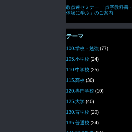
教点連セミナー 「点字教科書
体験に学ぶ」のご案内
テーマ
100.学校・勉強
(77)
105.小学校
(24)
110.中学校
(25)
115.高校
(30)
120.専門学校
(10)
125.大学
(40)
130.盲学校
(20)
135.普通校
(24)