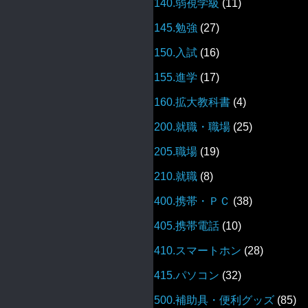
140.弱視学級
(11)
145.勉強
(27)
150.入試
(16)
155.進学
(17)
160.拡大教科書
(4)
200.就職・職場
(25)
205.職場
(19)
210.就職
(8)
400.携帯・ＰＣ
(38)
405.携帯電話
(10)
410.スマートホン
(28)
415.パソコン
(32)
500.補助具・便利グッズ
(85)