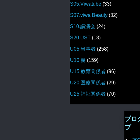
S05.Viwatube
(33)
S07.viwa Beauty
(32)
S10.講演会
(24)
S20.UST
(13)
U05.当事者
(258)
U10.親
(159)
U15.教育関係者
(96)
U20.医療関係者
(29)
U25.福祉関係者
(70)
ブロ
ブ