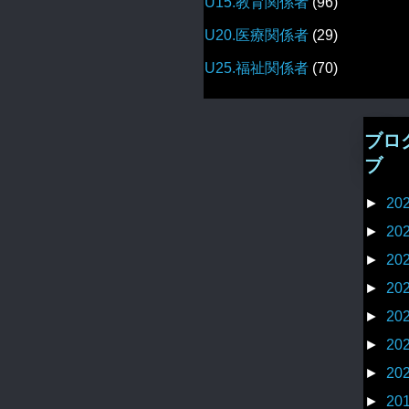
U15.教育関係者
(96)
U20.医療関係者
(29)
U25.福祉関係者
(70)
ブロ
ブ
►
20
►
20
►
20
►
20
►
20
►
20
►
20
►
20