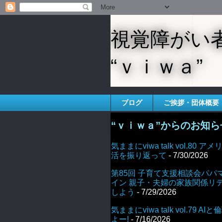
視覚障がい
“ｖｉｗａ”
ブログ
ご挨拶・団体概要
“ｖｉｗａ”からのお知ら
気ままにviwa talk vol.80
活を振り返って
- 7/30/2026
第85回 子育て支援相談会パパ
イン 親子・夫婦の家族関係リ
しよう
- 7/29/2026
気ままにviwa talk vol.79 
よー!
- 7/16/2026