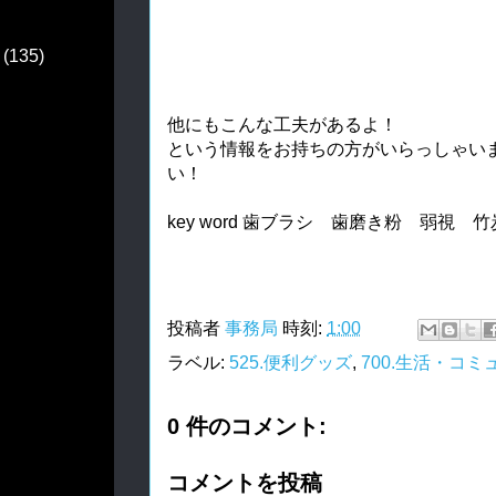
(135)
他にもこんな工夫があるよ！
という情報をお持ちの方がいらっしゃい
い！
key word 歯ブラシ 歯磨き粉 弱視
投稿者
事務局
時刻:
1:00
ラベル:
525.便利グッズ
,
700.生活・コ
0 件のコメント:
コメントを投稿