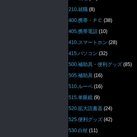
210.就職
(8)
400.携帯・ＰＣ
(38)
405.携帯電話
(10)
410.スマートホン
(28)
415.パソコン
(32)
500.補助具・便利グッズ
(85)
505.補助具
(16)
510.ルーペ
(16)
515.単眼鏡
(9)
520.拡大読書器
(24)
525.便利グッズ
(42)
530.白杖
(11)