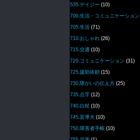
535.デイジー
(10)
700.生活・コミュニケーション
705.生活
(71)
710.おしゃれ
(26)
715.交通
(10)
720.コミュニケーション
(31)
725.援助依頼
(15)
730.障がいの伝え方
(25)
735.点字
(12)
740.白杖
(10)
745.盲導犬
(10)
750.障害者手帳
(10)
755.災害
(1)