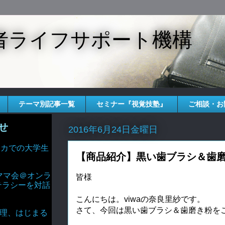
者ライフサポート機構
テーマ別記事一覧
セミナー『視覚技塾』
ご相談・お
せ
2016年6月24日金曜日
 アメリカでの大学生
【商品紹介】黒い歯ブラシ＆歯
ママ会＠オンラ
皆様
テラシーを対話
こんにちは。viwaの奈良里紗です。
さて、今回は黒い歯ブラシ＆歯磨き粉を
AIと倫理、はじまる