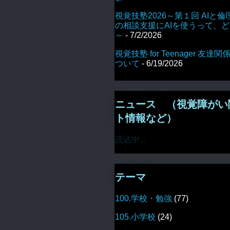
視覚技塾2026～第１回 AIと倫
の相談支援にAIを使うって、
～
- 7/2/2026
視覚技塾 for Teenager 友
ついて
- 6/19/2026
ニュース （視覚障がい
ト情報など）
読込中...
テーマ
100.学校・勉強
(77)
105.小学校
(24)