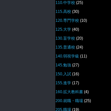
110.中学校
(25)
115.高校
(30)
120.専門学校
(10)
125.大学
(40)
130.盲学校
(20)
135.普通校
(24)
140.弱視学級
(11)
145.勉強
(27)
150.入試
(16)
155.進学
(17)
160.拡大教科書
(4)
200.就職・職場
(25)
205.職場
(19)