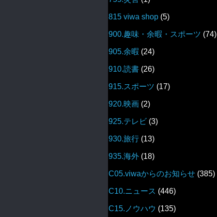
815 viwa shop
(5)
900.趣味・余暇・スポーツ
(74)
905.余暇
(24)
910.読書
(26)
915.スポーツ
(17)
920.映画
(2)
925.テレビ
(3)
930.旅行
(13)
935.海外
(18)
C05.viwaからのお知らせ
(385)
C10.ニュース
(446)
C15.ノウハウ
(135)