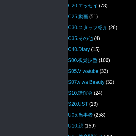
C20.エッセイ
(73)
C25.動画
(51)
C30.スタッフ紹介
(28)
C35.その他
(4)
C40.Diary
(15)
S00.視覚技塾
(106)
S05.Viwatube
(33)
S07.viwa Beauty
(32)
S10.講演会
(24)
S20.UST
(13)
U05.当事者
(258)
U10.親
(159)