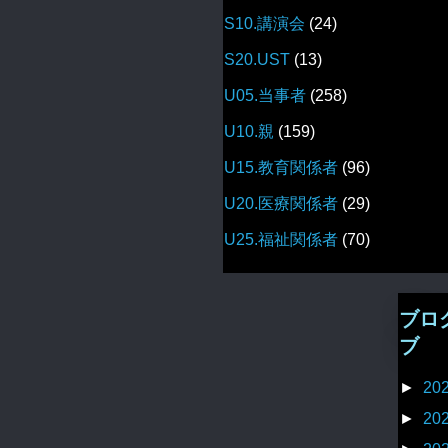
S10.講演会
(24)
S20.UST
(13)
U05.当事者
(258)
U10.親
(159)
U15.教育関係者
(96)
U20.医療関係者
(29)
U25.福祉関係者
(70)
ブロ
ブ
►
20
►
20