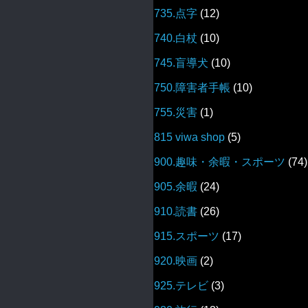
735.点字
(12)
740.白杖
(10)
745.盲導犬
(10)
750.障害者手帳
(10)
755.災害
(1)
815 viwa shop
(5)
900.趣味・余暇・スポーツ
(74)
905.余暇
(24)
910.読書
(26)
915.スポーツ
(17)
920.映画
(2)
925.テレビ
(3)