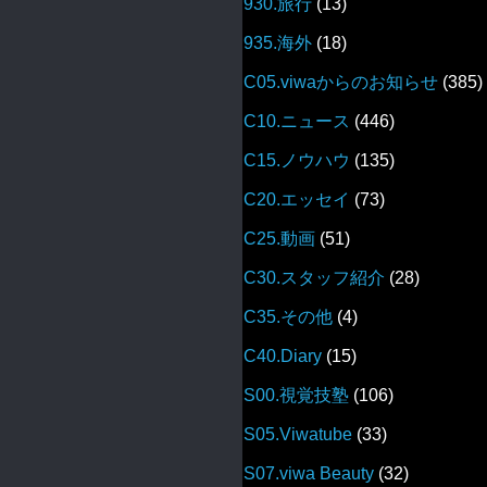
930.旅行
(13)
935.海外
(18)
C05.viwaからのお知らせ
(385)
C10.ニュース
(446)
C15.ノウハウ
(135)
C20.エッセイ
(73)
C25.動画
(51)
C30.スタッフ紹介
(28)
C35.その他
(4)
C40.Diary
(15)
S00.視覚技塾
(106)
S05.Viwatube
(33)
S07.viwa Beauty
(32)