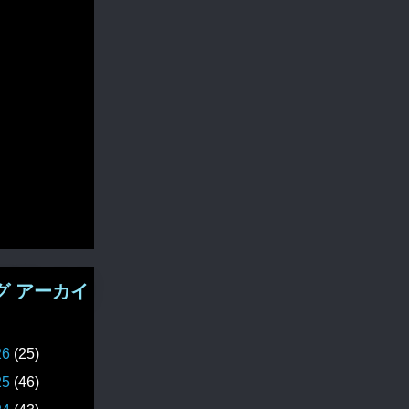
グ アーカイ
26
(25)
25
(46)