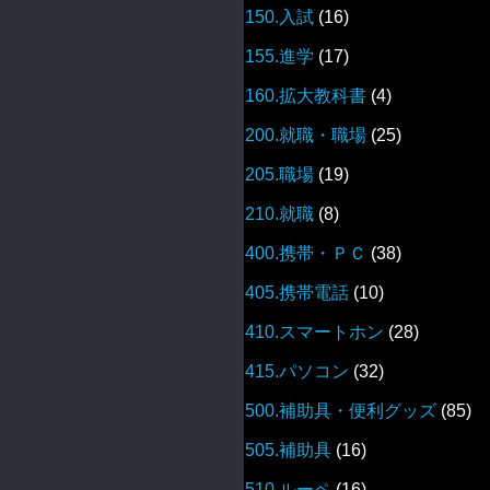
150.入試
(16)
155.進学
(17)
160.拡大教科書
(4)
200.就職・職場
(25)
205.職場
(19)
210.就職
(8)
400.携帯・ＰＣ
(38)
405.携帯電話
(10)
410.スマートホン
(28)
415.パソコン
(32)
500.補助具・便利グッズ
(85)
505.補助具
(16)
510.ルーペ
(16)