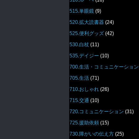
515.単眼鏡
(9)
520.拡大読書器
(24)
525.便利グッズ
(42)
530.白杖
(11)
535.デイジー
(10)
700.生活・コミュニケーション
705.生活
(71)
710.おしゃれ
(26)
715.交通
(10)
720.コミュニケーション
(31)
725.援助依頼
(15)
730.障がいの伝え方
(25)