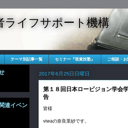
者ライフサポート機構
テーマ別記事一覧
セミナー『視覚技塾』
ご相談・お
せ
2017年6月25日日曜日
第１８回日本ロービジョン学会
告
関連イベン
皆様
viwaの奈良里紗です。