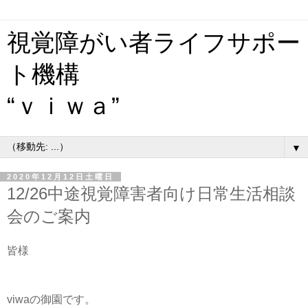
視覚障がい者ライフサポー
ト機構
“ｖｉｗａ”
▼
2020年12月12日土曜日
12/26中途視覚障害者向け日常生活相談
会のご案内
皆様
viwaの御園です。