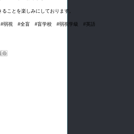
ることを楽しみにしております。

#弱視　#全盲　#盲学校　#弱視学級　#英語　
