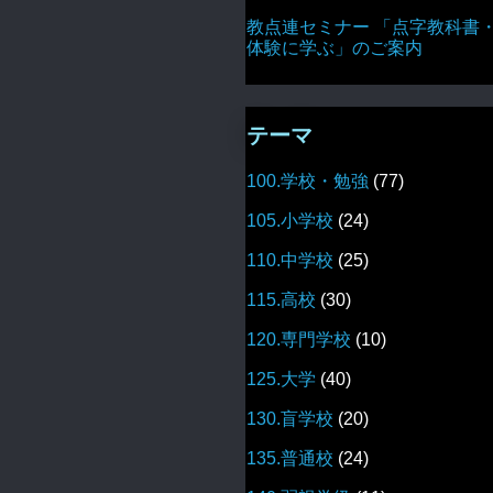
教点連セミナー 「点字教科書
体験に学ぶ」のご案内
テーマ
100.学校・勉強
(77)
105.小学校
(24)
110.中学校
(25)
115.高校
(30)
120.専門学校
(10)
125.大学
(40)
130.盲学校
(20)
135.普通校
(24)