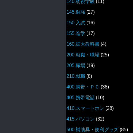
140.弱視学級
(11)
145.勉強
(27)
150.入試
(16)
155.進学
(17)
160.拡大教科書
(4)
200.就職・職場
(25)
205.職場
(19)
210.就職
(8)
400.携帯・ＰＣ
(38)
405.携帯電話
(10)
410.スマートホン
(28)
415.パソコン
(32)
500.補助具・便利グッズ
(85)