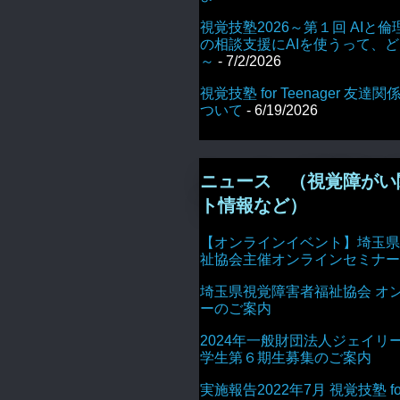
視覚技塾2026～第１回 AIと倫
の相談支援にAIを使うって、
～
- 7/2/2026
視覚技塾 for Teenager 友
ついて
- 6/19/2026
ニュース （視覚障がい
ト情報など）
【オンラインイベント】埼玉県
祉協会主催オンラインセミナー
埼玉県視覚障害者福祉協会 オ
ーのご案内
2024年一般財団法人ジェイリ
学生第６期生募集のご案内
実施報告2022年7月 視覚技塾 for 