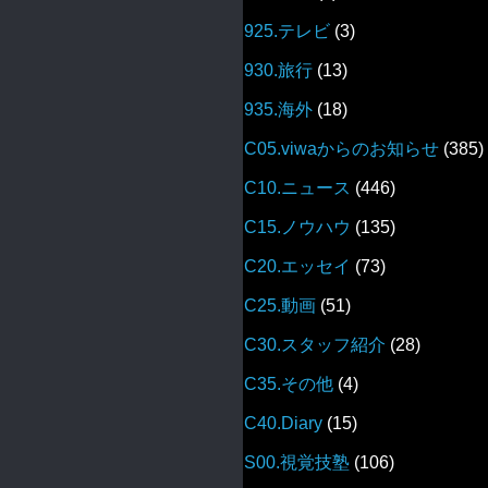
925.テレビ
(3)
930.旅行
(13)
935.海外
(18)
C05.viwaからのお知らせ
(385)
C10.ニュース
(446)
C15.ノウハウ
(135)
C20.エッセイ
(73)
C25.動画
(51)
C30.スタッフ紹介
(28)
C35.その他
(4)
C40.Diary
(15)
S00.視覚技塾
(106)