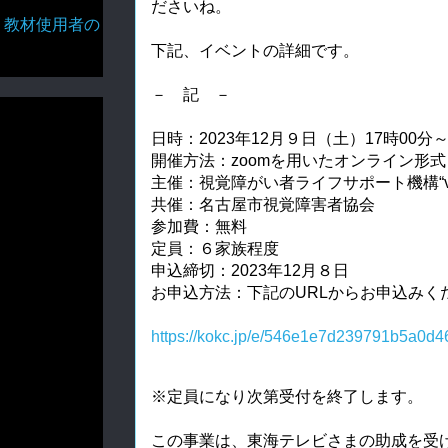
ださいね。
・教材使用者の
下記、イベントの詳細です。
－ 記 －
日時：2023年12月９日（土）17時00分
開催方法：zoomを用いたオンライン形式
主催：視覚障がい者ライフサポート機構“vi
共催：名古屋市視覚障害者協会
参加費：無料
定員：６家族程度
申込締切：2023年12月８日
お申込方法：下記のURLからお申込みく
https://kokc.jp/e/546e1e7d239791b5a0d
※定員になり次第受付を終了します。

この事業は、東海テレビさまの助成を受け