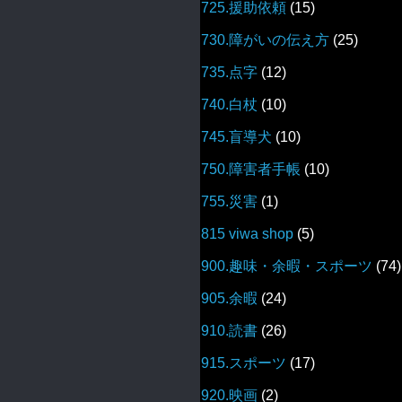
725.援助依頼
(15)
730.障がいの伝え方
(25)
735.点字
(12)
740.白杖
(10)
745.盲導犬
(10)
750.障害者手帳
(10)
755.災害
(1)
815 viwa shop
(5)
900.趣味・余暇・スポーツ
(74)
905.余暇
(24)
910.読書
(26)
915.スポーツ
(17)
920.映画
(2)