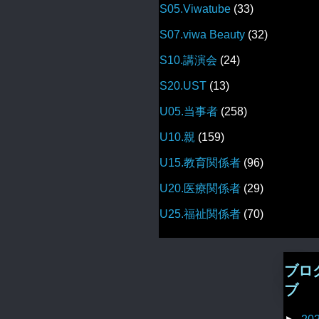
S05.Viwatube
(33)
S07.viwa Beauty
(32)
S10.講演会
(24)
S20.UST
(13)
U05.当事者
(258)
U10.親
(159)
U15.教育関係者
(96)
U20.医療関係者
(29)
U25.福祉関係者
(70)
ブロ
ブ