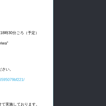
～18時30分ごろ（予定）
wa”
ださい。
46595079bf221/
て実施しております。
