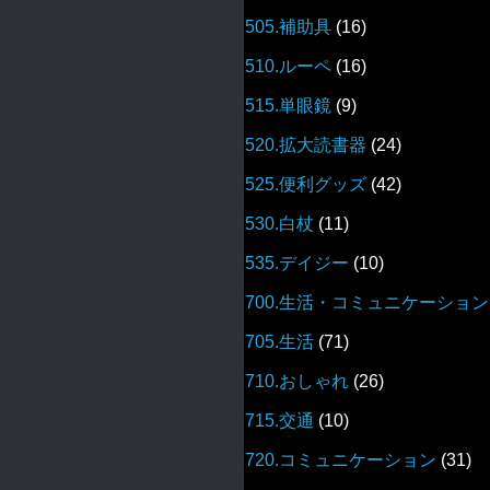
505.補助具
(16)
510.ルーペ
(16)
515.単眼鏡
(9)
520.拡大読書器
(24)
525.便利グッズ
(42)
530.白杖
(11)
535.デイジー
(10)
700.生活・コミュニケーション
705.生活
(71)
710.おしゃれ
(26)
715.交通
(10)
720.コミュニケーション
(31)