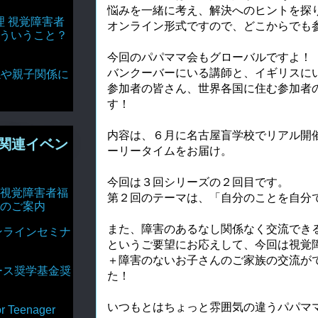
悩みを一緒に考え、解決へのヒントを探
理 視覚障害者
オンライン形式ですので、どこからでも
どういうこと？
今回のパパママ会もグローバルですよ！
バンクーバーにいる講師と、イギリスに
達関係や親子関係に
参加者の皆さん、世界各国に住む参加者
す！
内容は、６月に名古屋盲学校でリアル開
関連イベン
ーリータイムをお届け。
今回は３回シリーズの２回目です。
視覚障害者福
第２回のテーマは、「自分のことを自分
のご案内
また、障害のあるなし関係なく交流でき
ンラインセミナ
というご要望にお応えして、今回は視覚
＋障害のないお子さんのご家族の交流が
ース奨学基金奨
た！
いつもとはちょっと雰囲気の違うパパマ
Teenager