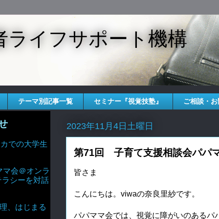
者ライフサポート機構
テーマ別記事一覧
セミナー『視覚技塾』
ご相談・お
せ
2023年11月4日土曜日
 アメリカでの大学生
第71回 子育て支援相談会パパ
ママ会＠オンラ
皆さま
テラシーを対話
こんにちは。viwaの奈良里紗です。
AIと倫理、はじまる
パパママ会では、視覚に障がいのあるパ