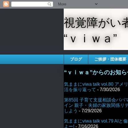
視覚障がい
“ｖｉｗａ”
ブログ
ご挨拶・団体概要
“ｖｉｗａ”からのお知ら
気ままにviwa talk vol.80
活を振り返って
- 7/30/2026
第85回 子育て支援相談会パパ
イン 親子・夫婦の家族関係リ
しよう
- 7/29/2026
気ままにviwa talk vol.79 
よー!
- 7/16/2026