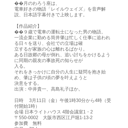
��月のわろう座は、
電車好きの物語「レイルウェイズ」を音声解
説、日本語字幕付きで上映します。
【作品紹介】
��９歳で電車の運転士になった男の物語。
一流企業に勤める筒井肇は忙しく仕事に追われ
る日々を送り、会社での立場は確
立するが家族の心は離れるばかり。
ある日故郷の母が倒れ、追い討ちをかけるよう
に同期の親友の事故死の知らせが
入る。
それをきっかけに自分の人生に疑問を抱き始
め、肇は子供の頃の夢を叶えようと
決意をする。
出演：中井貴一、高島礼子ほか。
日時 3月11日（金）午後1時30分から4時（受
付開始1時）
会場 日本ライトハウス 4階会議室1・2
〒550-0002 大阪市西区江戸堀1-13-2
参加費 無料