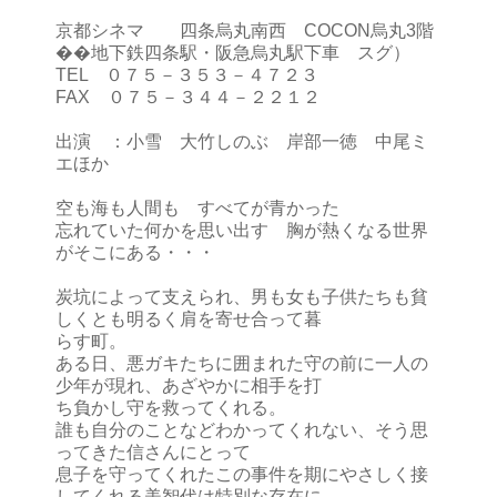
京都シネマ 四条烏丸南西 COCON烏丸3階
��地下鉄四条駅・阪急烏丸駅下車 スグ）
TEL ０７５－３５３－４７２３
FAX ０７５－３４４－２２１２
出演 ：小雪 大竹しのぶ 岸部一徳 中尾ミ
エほか
空も海も人間も すべてが青かった
忘れていた何かを思い出す 胸が熱くなる世界
がそこにある・・・
炭坑によって支えられ、男も女も子供たちも貧
しくとも明るく肩を寄せ合って暮
らす町。
ある日、悪ガキたちに囲まれた守の前に一人の
少年が現れ、あざやかに相手を打
ち負かし守を救ってくれる。
誰も自分のことなどわかってくれない、そう思
ってきた信さんにとって
息子を守ってくれたこの事件を期にやさしく接
してくれる美智代は特別な存在に