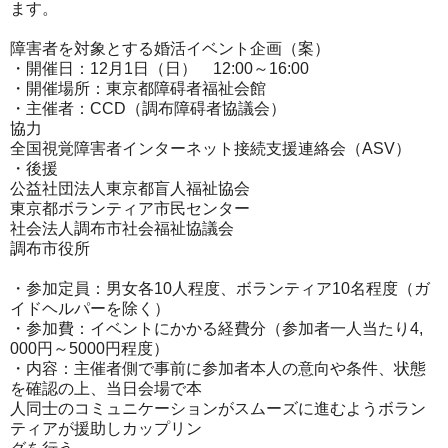
ます。
障害者を対象とする婚活イベント企画（案）
・開催日：12月1日（日） 12:00～16:00
・開催場所：東京都障碍者福祉会館
・主催者：CCD（調布障碍者協議会）
協力
全国視覚障害者インターネット接続支援連絡会（ASV）
・後援
公益社団法人東京都盲人福祉協会
東京都ボランティア市民センター
社会法人調布市社会福祉協議会
調布市役所
・参加定員：男女各10人程度、ボランティア10名程度（
ガ
イドヘルパーを除く）
・参加費：イベントにかかる経費分（参加者一人当たり4,
000円～5000円程度）
・内容：主催者側で事前に参加者本人の意向や条件、
状態
を確認の上、当日会場で本
人同士のコミュニケーションがスムーズに進むようボラン
ティアが
援助しカップリン