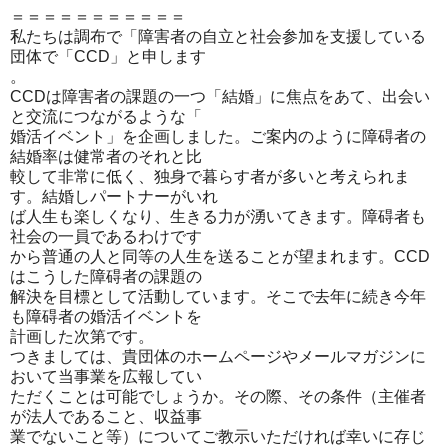
＝＝＝＝＝＝＝＝＝＝＝
私たちは調布で「障害者の自立と社会参加を支援している
団体で「
CCD」と申します
。
CCDは障害者の課題の一つ「結婚」に焦点をあて、
出会い
と交流につながるような「
婚活イベント」を企画しました。
ご案内のように障碍者の
結婚率は健常者のそれと比
較して非常に低く、独身で暮らす者が多いと考えられま
す。
結婚しパートナーがいれ
ば人生も楽しくなり、生きる力が湧いてきます。
障碍者も
社会の一員であるわけです
から普通の人と同等の人生を送ることが望まれます。
CCD
はこうした障碍者の課題の
解決を目標として活動しています。
そこで去年に続き今年
も障碍者の婚活イベントを
計画した次第です。
つきましては、
貴団体のホームページやメールマガジンに
おいて当事業を広報して
い
ただくことは可能でしょうか。その際、その条件（
主催者
が法人であること、収益事
業でないこと等）についてご教示いただければ幸いに存じ