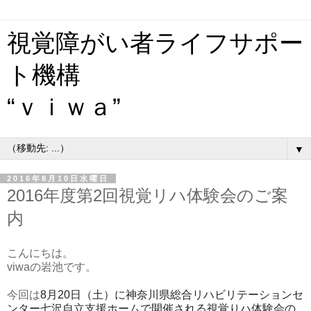
視覚障がい者ライフサポー
ト機構
“ｖｉｗａ”
▼
2016年8月10日水曜日
2016年度第2回視覚リハ体験会のご案
内
こんにちは。
viwaの岩池です。
今回は
8月20日（土）に
神奈川県総合リハビリテーションセ
ンター七沢自立支援ホームで開催される視覚りハ体験会の