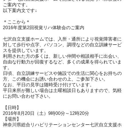
ご案内です。
以下案内文です↓
＊ここから＊
2016年度第2回視覚リハ体験会のご案内
七沢自立支援ホームでは、入所・
通所により視覚障害者に
対して歩行や点字、パソコ
ン、調理などの自立訓練サービ
スを提供しています。
利用された方の多くは、新しい
仲間や相談相手に出会い、
自由な行動力が回復するなど、
多くの成果を得られていま
す。
日頃、自立訓練サービスや施設での生活に関心をお持ちの
方、
この機会にお誘い
合わせの上、ご参加下さい。
なお、平日の見学は随時受け付けています。
平日来所が難しい場合は土曜相談日もあ
りますので、気軽
にお問い合わせ下さい。
【日時】
2016年8月20日（土）9時00分～12時20分
【場所】
神奈川県総合リハビリテーションセンター七沢自立支援ホ