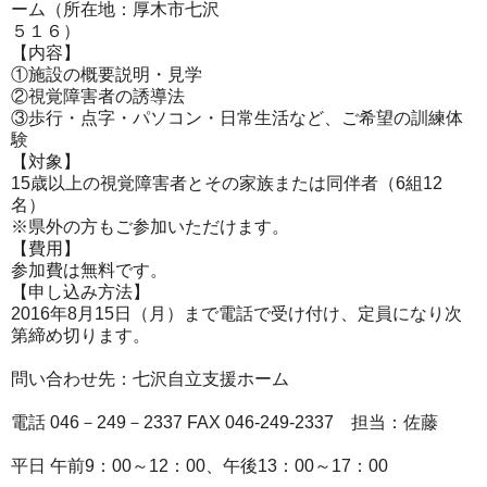
ーム（
所在地：厚木市七沢
５１６）
【内容】
①施設の概要説明・見学
②視覚障害者の誘導法
③歩行・点字・パソコン・日常生活など、ご希望の訓練体
験
【対象】
15歳以上の視覚障害者とその家族または同伴者（6組12
名）
※県外の方もご参加いただけます。
【費用】
参加費は無料です。
【申し込み方法】
2016年8月15日（月）まで電話で受け付け、
定員になり次
第締め切ります。
問い合わせ先：七沢自立支援ホーム
電話 046－249－2337 FAX 046-249-2337 担当：佐藤
平日 午前9：00～12：00、午後13：00～17：00