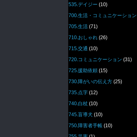
535.デイジー
(10)
700.生活・コミュニケーション
705.生活
(71)
710.おしゃれ
(26)
715.交通
(10)
720.コミュニケーション
(31)
725.援助依頼
(15)
730.障がいの伝え方
(25)
735.点字
(12)
740.白杖
(10)
745.盲導犬
(10)
750.障害者手帳
(10)
755.災害
(1)