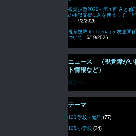
視覚技塾2026～第１回 AIと倫
の相談支援にAIを使うって、
～
- 7/2/2026
視覚技塾 for Teenager 友
ついて
- 6/19/2026
ニュース （視覚障がい
ト情報など）
読込中...
テーマ
100.学校・勉強
(77)
105.小学校
(24)