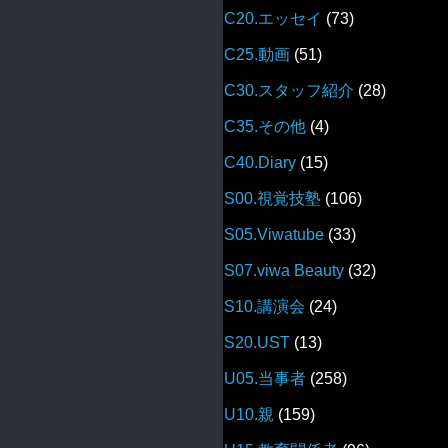
C20.エッセイ
(73)
C25.動画
(51)
C30.スタッフ紹介
(28)
C35.その他
(4)
C40.Diary
(15)
S00.視覚技塾
(106)
S05.Viwatube
(33)
S07.viwa Beauty
(32)
S10.講演会
(24)
S20.UST
(13)
U05.当事者
(258)
U10.親
(159)