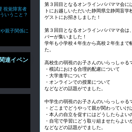
第３回目となるオンラインパパママ会に
理 視覚障害者
トにお越しいただいた静岡県立静岡盲学
どういうこと？
ゲストにお招きしました！
第３回目となるオンラインパパママ会は
達関係や親子関係に
バーが集いました！
学年も小学校４年生から高校２年生まで
た。
関連イベン
高校生の弱視のお子さんのいらっしゃる
・模試における合理的配慮について
・大学進学について
・オンラインでの授業について
などなどの話題がでました。
中学生の弱視のお子さんのいらっしゃる
・どこまでどうやって親が関わっていけ
・本人の自立を促すにはどうしたらよい
・自宅で学習にどう取り組ませたらよい
などなどの話題がでました。