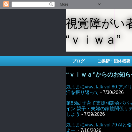
視覚障がい
“ｖｉｗａ”
ブログ
ご挨拶・団体概要
“ｖｉｗａ”からのお知ら
気ままにviwa talk vol.80
活を振り返って
- 7/30/2026
第85回 子育て支援相談会パパ
イン 親子・夫婦の家族関係リ
しよう
- 7/29/2026
気ままにviwa talk vol.79 
よー!
- 7/16/2026