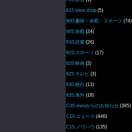
815 viwa shop
(5)
900.趣味・余暇・スポーツ
(74)
905.余暇
(24)
910.読書
(26)
915.スポーツ
(17)
920.映画
(2)
925.テレビ
(3)
930.旅行
(13)
935.海外
(18)
C05.viwaからのお知らせ
(385)
C10.ニュース
(446)
C15.ノウハウ
(135)