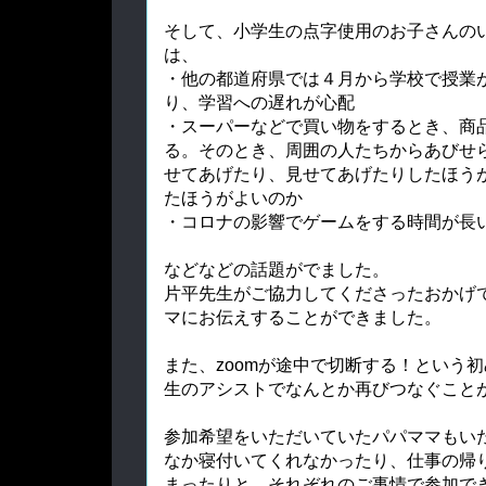
そして、小学生の点字使用のお子さんの
は、
・他の都道府県では４月から学校で授業
り、学習への遅れが心配
・スーパーなどで買い物をするとき、商
る。そのとき、周囲の人たちからあびせ
せてあげたり、見せてあげたりしたほう
たほうがよいのか
・コロナの影響でゲームをする時間が長
などなどの話題がでました。
片平先生がご協力してくださったおかげ
マにお伝えすることができました。
また、zoomが途中で切断する！という
生のアシストでなんとか再びつなぐこと
参加希望をいただいていたパパママもい
なか寝付いてくれなかったり、仕事の帰
まったりと、それぞれのご事情で参加で