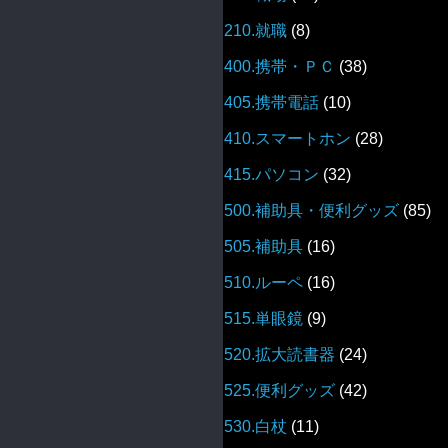
210.就職
(8)
400.携帯・ＰＣ
(38)
405.携帯電話
(10)
410.スマートホン
(28)
415.パソコン
(32)
500.補助具・便利グッズ
(85)
505.補助具
(16)
510.ルーペ
(16)
515.単眼鏡
(9)
520.拡大読書器
(24)
525.便利グッズ
(42)
530.白杖
(11)