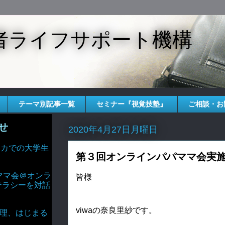
者ライフサポート機構
テーマ別記事一覧
セミナー『視覚技塾』
ご相談・お
せ
2020年4月27日月曜日
 アメリカでの大学生
第３回オンラインパパママ会実
ママ会＠オンラ
皆様
テラシーを対話
viwaの奈良里紗です。
AIと倫理、はじまる