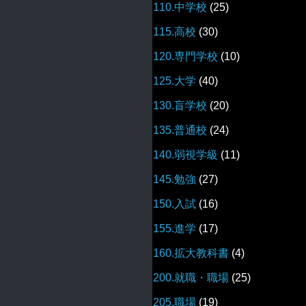
110.中学校
(25)
115.高校
(30)
120.専門学校
(10)
125.大学
(40)
130.盲学校
(20)
135.普通校
(24)
140.弱視学級
(11)
145.勉強
(27)
150.入試
(16)
155.進学
(17)
160.拡大教科書
(4)
200.就職・職場
(25)
205.職場
(19)