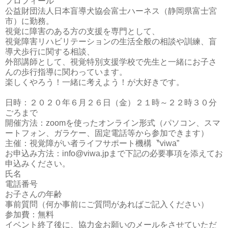
プロフィール
公益財団法人日本盲導犬協会富士ハーネス（静岡県富士宮
市）に勤務。
視覚に障害のある方の支援を専門として、
視覚障害リハビリテーションの生活全般の相談や訓練、盲
導犬歩行に関する相談、
外部講師として、視覚特別支援学校で先生と一緒にお子さ
んの歩行指導に関わっています。
楽しくやろう！一緒に考えよう！が大好きです。
日時：２０２０年６月２６日（金）２１時～２２時３０分
ごろまで
開催方法：zoomを使ったオンライン形式（パソコン、スマ
ートフォン、ガラケー、固定電話等から参加できます）
主催：視覚障がい者ライフサポート機構〝viwa”
お申込み方法：info@viwa.jpまで下記の必要事項を添えてお
申込みください。
氏名
電話番号
お子さんの年齢
事前質問（何か事前にご質問があればご記入ください）
参加費：無料
イベント終了後に、協力金お願いのメールをさせていただ