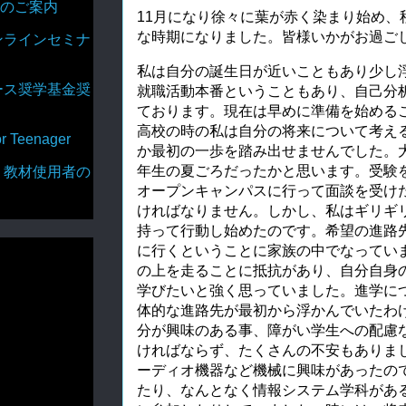
のご案内
11月になり徐々に葉が赤く染まり始め、
な時期になりました。皆様いかがお過ご
ンラインセミナ
私は自分の誕生日が近いこともあり少し
ース奨学基金奨
就職活動本番ということもあり、自己分
ております。現在は早めに準備を始める
高校の時の私は自分の将来について考え
Teenager
か最初の一歩を踏み出せませんでした。
年生の夏ごろだったかと思います。受験
・教材使用者の
オープンキャンパスに行って面談を受け
ければなりません。しかし、私はギリギ
持って行動し始めたのです。希望の進路
に行くということに家族の中でなってい
の上を走ることに抵抗があり、自分自身
学びたいと強く思っていました。進学に
体的な進路先が最初から浮かんでいたわ
分が興味のある事、障がい学生への配慮
ければならず、たくさんの不安もありま
ーディオ機器など機械に興味があったの
たり、なんとなく情報システム学科があ