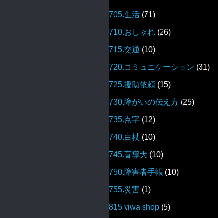
705.生活
(71)
710.おしゃれ
(26)
715.交通
(10)
720.コミュニケーション
(31)
725.援助依頼
(15)
730.障がいの伝え方
(25)
735.点字
(12)
740.白杖
(10)
745.盲導犬
(10)
750.障害者手帳
(10)
755.災害
(1)
815 viwa shop
(5)