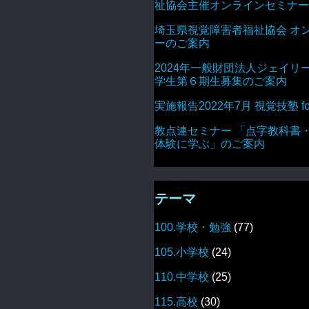
祉協会主催オンラインセミナー
埼玉県視覚障害者福祉協会 オ
ーのご案内
2024年一般財団法人ジェイリ
学生第６期生募集のご案内
実施報告2022年7月 視覚技塾 for 
教点連セミナー 「点字教科書
体験に学ぶ」のご案内
テーマ
100.学校・勉強
(77)
105.小学校
(24)
110.中学校
(25)
115.高校
(30)