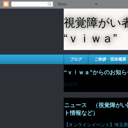
視覚障がい
“ｖｉｗａ”
ブログ
ご挨拶・団体概要
“ｖｉｗａ”からのお知ら
読込中...
ニュース （視覚障がい
ト情報など）
【オンラインイベント】埼玉県