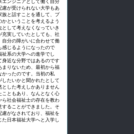
来エンジニアとして働く自分
配慮が受けられない大学もあ
家族と話すことを通して、プ
のかということを考えるよう
先として考えなくなっていき
が充実していたとしても、社
、自分の障がいに合わせて働
も感じるようになったので
福祉系の大学への進学でし
て身近な分野ではあるのです
あまりないため、最初から福
なかったのです。当初の私
がしたいかと聞かれたとして
然とした考えしかありません
たこともあり、なんとなく心
から社会福祉士の存在を教わ
意することができました。そ
配慮がなされており、福祉を
じた日本福祉大学へと入学し