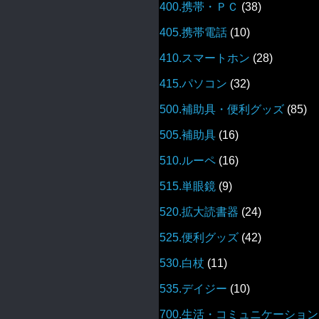
400.携帯・ＰＣ
(38)
405.携帯電話
(10)
410.スマートホン
(28)
415.パソコン
(32)
500.補助具・便利グッズ
(85)
505.補助具
(16)
510.ルーペ
(16)
515.単眼鏡
(9)
520.拡大読書器
(24)
525.便利グッズ
(42)
530.白杖
(11)
535.デイジー
(10)
700.生活・コミュニケーション