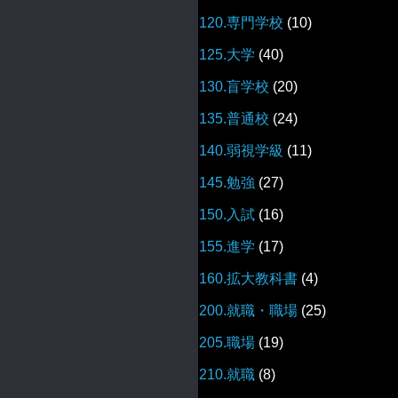
120.専門学校
(10)
125.大学
(40)
130.盲学校
(20)
135.普通校
(24)
140.弱視学級
(11)
145.勉強
(27)
150.入試
(16)
155.進学
(17)
160.拡大教科書
(4)
200.就職・職場
(25)
205.職場
(19)
210.就職
(8)