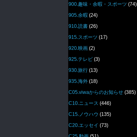
900.趣味・余暇・スポーツ
(74)
905.余暇
(24)
910.読書
(26)
915.スポーツ
(17)
920.映画
(2)
925.テレビ
(3)
930.旅行
(13)
935.海外
(18)
C05.viwaからのお知らせ
(385)
C10.ニュース
(446)
C15.ノウハウ
(135)
C20.エッセイ
(73)
C25.動画
(51)