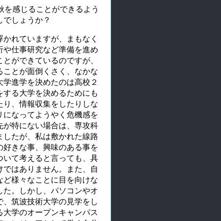
秋を感じることができるよう
しでしょうか？
浮かれていますが、まもなく
析や仕事研究など準備を進め
ことができているのですが、
ることが面倒くさく、なかな
大学進学を決めたのは高校２
をする大学を決めるためにも
たり、情報収集をしたりしな
リになってようやく危機感を
先が特にない場合は、専攻科
ましたが、私は敷かれた線路
の好きな事、興味のある事を
ついて考えると言っても、具
けではありません。また、自
など様々なことに目を向けな
した。しかし、パソコンやオ
で、筑波技術大学の見学をし
る大学のオープンキャンパス