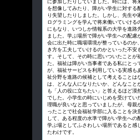
に参加したりしていました。時には、将
を想像してみたり、障がい学生に対する
り失望したりしました。しかし、先生や
ログラミングを学んで将来働いていける
にもなり、いつしか情報系の大学を進路
ました。学ぶ場所で障がい学生への配慮
会に出た時に職場環境が整っているのか
き方を工夫していけるのかといった不安
す。そして、その時に思いついたことが
た。福祉は障がい当事者である私にとっ
が、福祉サービスを利用している実感も
祉分野を進路の候補として考えることは
は、どんな人になりたいか、どんなこと
も「人の役に立ちたい」と答えるほど漠
でした。小学生の時にいじめを受けてい
理職が良いなと思っていましたが、母親
ったことで社会福祉学部に入ることを決
して、ある程度の水準で障がい学生への
学ぶ場としてふさわしい場所であると感
たわけです。