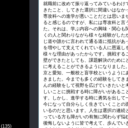
就職前に改めて振り返ってみているわけ
きたこと、してきた選択に間違いはなか
専攻科への進学が悪いことだとは思いま
ると感じるのですが、私には専攻科と言
た。それは、学ぶ内容への興味・関心も
くの人と関わりながら様々な経験がした
じ道や誰かに言われて通る道に抵抗があ
を増やして支えてくれている人に恩返し
様々な理由があったからです。挑戦する
壁ができたとしても、課題解決のために
に考えることができるようになりました
京と愛知、一般校と盲学校というように
きました。今までも多くの経験をしてき
んの経験をして視野を広げていきたいと
しいことに挑戦する時に障がいがあるこ
す。しかし、進学する時に勇気を出して
今になって自分らしく生きていくことの
いるのだと思います。人生は選択の連続
っている方も障がいの有無に関わらず悩
後悔しないように皆で考えて、歩んでい
(135)