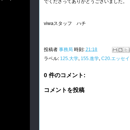
でくださってありがとうございました。
viwaスタッフ ハチ
投稿者
事務局
時刻:
21:18
ラベル:
125.大学
,
155.進学
,
C20.エッセイ
0 件のコメント:
コメントを投稿