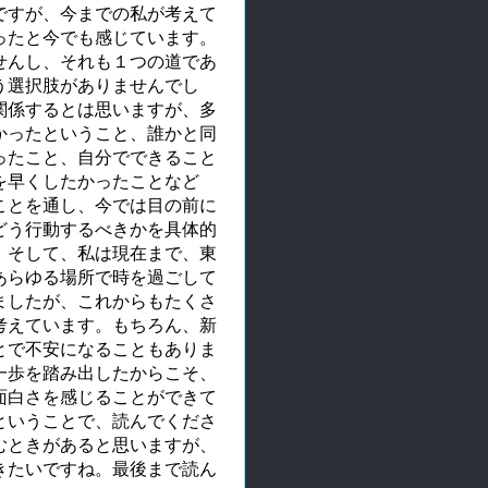
ですが、今までの私が考えて
ったと今でも感じています。
せんし、それも１つの道であ
う選択肢がありませんでし
関係するとは思いますが、多
かったということ、誰かと同
ったこと、自分でできること
を早くしたかったことなど
ことを通し、今では目の前に
どう行動するべきかを具体的
。そして、私は現在まで、東
あらゆる場所で時を過ごして
ましたが、これからもたくさ
考えています。もちろん、新
とで不安になることもありま
一歩を踏み出したからこそ、
面白さを感じることができて
ということで、読んでくださ
むときがあると思いますが、
きたいですね。最後まで読ん