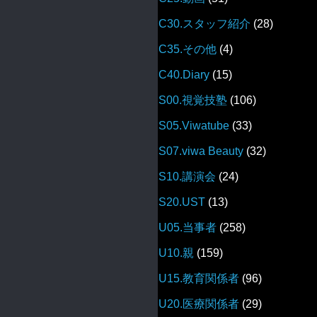
C30.スタッフ紹介
(28)
C35.その他
(4)
C40.Diary
(15)
S00.視覚技塾
(106)
S05.Viwatube
(33)
S07.viwa Beauty
(32)
S10.講演会
(24)
S20.UST
(13)
U05.当事者
(258)
U10.親
(159)
U15.教育関係者
(96)
U20.医療関係者
(29)