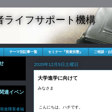
者ライフサポート機構
テーマ別記事一覧
セミナー『視覚技塾』
ご相談・お
せ
2020年12月5日土曜日
大学進学に向けて
みなさま
関連イベン
こんにちは、ハチです。
視覚障害者福