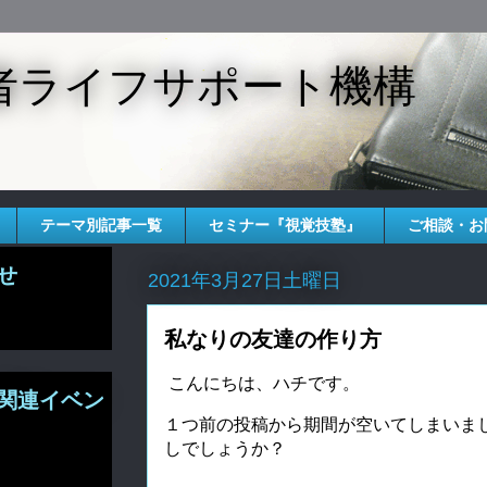
者ライフサポート機構
テーマ別記事一覧
セミナー『視覚技塾』
ご相談・お
せ
2021年3月27日土曜日
私なりの友達の作り方
こんにちは、ハチです。
関連イベン
１つ前の投稿から期間が空いてしまいま
しでしょうか？