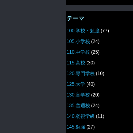
テーマ
100.学校・勉強
(77)
105.小学校
(24)
110.中学校
(25)
115.高校
(30)
120.専門学校
(10)
125.大学
(40)
130.盲学校
(20)
135.普通校
(24)
140.弱視学級
(11)
145.勉強
(27)