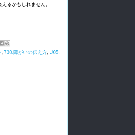
会えるかもしれません。
ン
,
730.障がいの伝え方
,
U05.