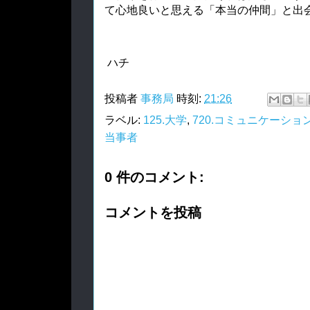
て心地良いと思える「本当の仲間」と出
ハチ
投稿者
事務局
時刻:
21:26
ラベル:
125.大学
,
720.コミュニケーショ
当事者
0 件のコメント:
コメントを投稿