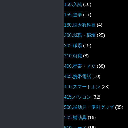
150.入試
(16)
155.進学
(17)
160.拡大教科書
(4)
200.就職・職場
(25)
205.職場
(19)
210.就職
(8)
400.携帯・ＰＣ
(38)
405.携帯電話
(10)
410.スマートホン
(28)
415.パソコン
(32)
500.補助具・便利グッズ
(85)
505.補助具
(16)
510.ルーペ
(16)