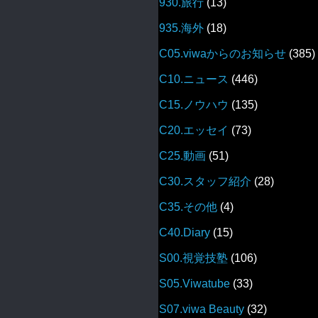
930.旅行
(13)
935.海外
(18)
C05.viwaからのお知らせ
(385)
C10.ニュース
(446)
C15.ノウハウ
(135)
C20.エッセイ
(73)
C25.動画
(51)
C30.スタッフ紹介
(28)
C35.その他
(4)
C40.Diary
(15)
S00.視覚技塾
(106)
S05.Viwatube
(33)
S07.viwa Beauty
(32)