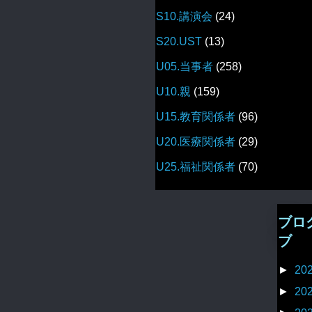
S10.講演会
(24)
S20.UST
(13)
U05.当事者
(258)
U10.親
(159)
U15.教育関係者
(96)
U20.医療関係者
(29)
U25.福祉関係者
(70)
ブロ
ブ
►
20
►
20