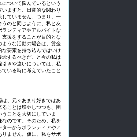
れについて悩んでいるという
言いますと、日常的な関わり
接していません。つまり、一
合うのと同じように、私と友
ボランティアやアルバイトな
、支援をすることが目的とな
のような活動の場合は、賃金
的な要素を持ち込んではいけ
専念するべきだ、と今の私は
線引きや違いについては、私
っている時に考えていたこと
係は、元々あまり好きではあ
来ることは増やしつつも、困
いうことを大切にしていま
嫌なのです。そのため、私を
ンターからボランティアやア
ありません。仮に、私をサポ