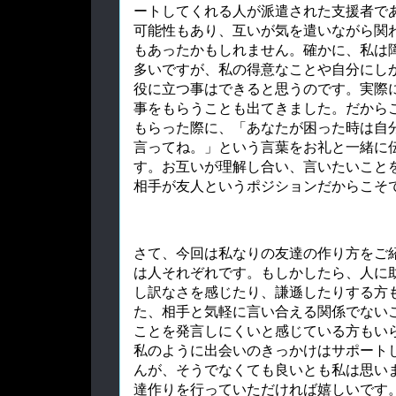
ートしてくれる人が派遣された支援者で
可能性もあり、互いが気を遣いながら関
もあったかもしれません。確かに、私は
多いですが、私の得意なことや自分にし
役に立つ事はできると思うのです。実際
事をもらうことも出てきました。だから
もらった際に、「あなたが困った時は自
言ってね。」という言葉をお礼と一緒に
す。お互いが理解し合い、言いたいこと
相手が友人というポジションだからこそ
さて、今回は私なりの友達の作り方をご
は人それぞれです。もしかしたら、人に
し訳なさを感じたり、謙遜したりする方
た、相手と気軽に言い合える関係でない
ことを発言しにくいと感じている方もい
私のように出会いのきっかけはサポート
んが、そうでなくても良いとも私は思い
達作りを行っていただければ嬉しいです