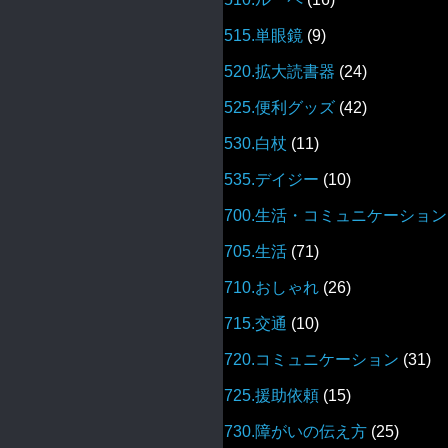
515.単眼鏡
(9)
520.拡大読書器
(24)
525.便利グッズ
(42)
530.白杖
(11)
535.デイジー
(10)
700.生活・コミュニケーション
705.生活
(71)
710.おしゃれ
(26)
715.交通
(10)
720.コミュニケーション
(31)
725.援助依頼
(15)
730.障がいの伝え方
(25)