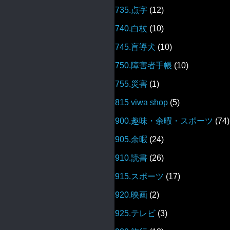
735.点字
(12)
740.白杖
(10)
745.盲導犬
(10)
750.障害者手帳
(10)
755.災害
(1)
815 viwa shop
(5)
900.趣味・余暇・スポーツ
(74)
905.余暇
(24)
910.読書
(26)
915.スポーツ
(17)
920.映画
(2)
925.テレビ
(3)