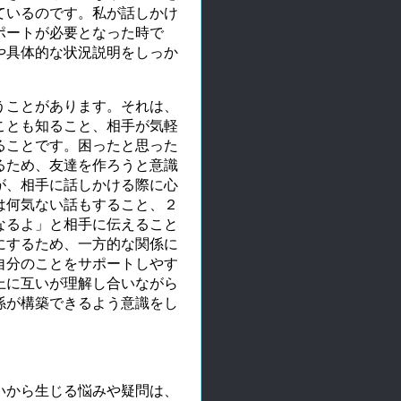
ているのです。私が話しかけ
ポートが必要となった時で
や具体的な状況説明をしっか
。
うことがあります。それは、
ことも知ること、相手が気軽
ることです。困ったと思った
るため、友達を作ろうと意識
が、相手に話しかける際に心
は何気ない話もすること、２
なるよ」と相手に伝えること
にするため、一方的な関係に
自分のことをサポートしやす
上に互いが理解し合いながら
係が構築できるよう意識をし
いから生じる悩みや疑問は、