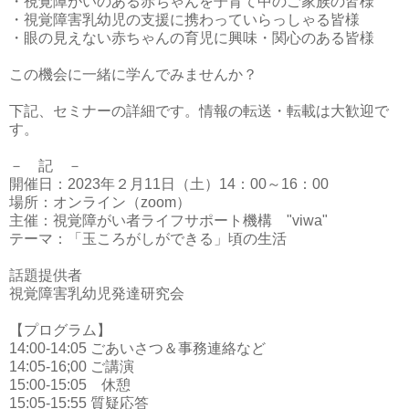
・視覚障がいのある赤ちゃんを子育て中のご家族の皆様

・視覚障害乳幼児の支援に携わっていらっしゃる皆様

・眼の見えない赤ちゃんの育児に興味・関心のある皆様
この機会に一緒に学んでみませんか？

下記、セミナーの詳細です。情報の転送・転載は大歓迎で
す。

－　記　－

開催日：2023年２月11日（土）14：00～16：00

場所：オンライン（zoom）

主催：視覚障がい者ライフサポート機構　"viwa"

テーマ：「玉ころがしができる」頃の生活

話題提供者

視覚障害乳幼児発達研究会

【プログラム】

14:00-14:05 ごあいさつ＆事務連絡など

14:05-16;00 ご講演

15:00-15:05　休憩

15:05-15:55 質疑応答
