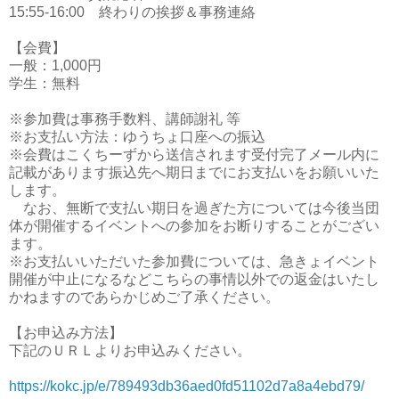
15:55-16:00　終わりの挨拶＆事務連絡

【会費】

一般：1,000円

学生：無料

※参加費は事務手数料、講師謝礼 等
※お支払い方法：ゆうちょ口座への振込
※会費はこくちーずから送信されます受付完了メール内に
記載があります振込先へ期日までにお支払いをお願いいた
します。
なお、無断で支払い期日を過ぎた方については今後当団
体が開催するイベントへの参加をお断りすることがござい
ます。
※お支払いいただいた参加費については、急きょイベント
開催が中止になるなどこちらの事情以外での返金はいたし
かねますのであらかじめご了承ください。
【お申込み方法】

下記のＵＲＬよりお申込みください。
https://kokc.jp/e/789493db36aed0fd51102d7a8a4ebd79/