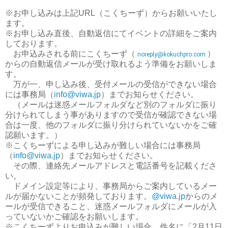
※お申し込みは上記URL（こくちーず）からお願いいたし
ます。
※お申し込み直後、自動返信にてイベントの詳細をご案内
しております。
お申込みされる前にこくちーず（
）
noreply@kokuchpro.com
からの自動返信メールが受け取れるよう準備をお願いしま
す。
万が一、申し込み後、受付メールの受信ができない場合
には事務局（
info@viwa.jp
）までお知らせください。
（メールは迷惑メールフォルダなど別のフォルダに振り
分けられてしまう事がありますので受信が確認できない場
合は一度、他のフォルダに振り分けられていないかをご確
認願います。）
※こくちーずによる申し込みが難しい場合には事務局
（
info@viwa.jp
）までお知らせください。
その際、連絡先メールアドレスと電話番号を記載くださ
い。
ドメイン設定等により、事務局からご案内しているメー
ルが届かないことが頻発しております。
@viwa.jp
からのメ
ールが受信できること、迷惑メールフォルダにメールが入
っていないかご確認をお願いします。
※こくちーずよりお申込みが難しい場合、件名に「2月11日