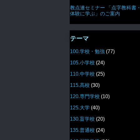
教点連セミナー 「点字教科書
体験に学ぶ」のご案内
テーマ
100.学校・勉強
(77)
105.小学校
(24)
110.中学校
(25)
115.高校
(30)
120.専門学校
(10)
125.大学
(40)
130.盲学校
(20)
135.普通校
(24)