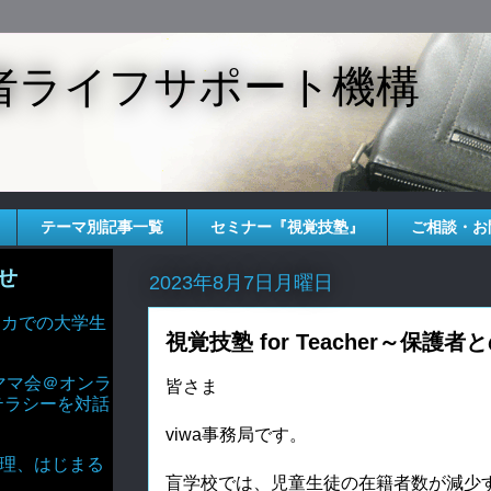
者ライフサポート機構
テーマ別記事一覧
セミナー『視覚技塾』
ご相談・お
せ
2023年8月7日月曜日
 アメリカでの大学生
視覚技塾 for Teacher～保護
ママ会＠オンラ
皆さま
テラシーを対話
viwa事務局です。
AIと倫理、はじまる
盲学校では、児童生徒の在籍者数が減少