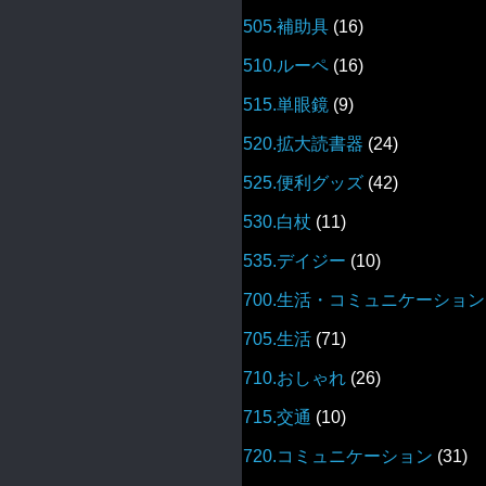
505.補助具
(16)
510.ルーペ
(16)
515.単眼鏡
(9)
520.拡大読書器
(24)
525.便利グッズ
(42)
530.白杖
(11)
535.デイジー
(10)
700.生活・コミュニケーション
705.生活
(71)
710.おしゃれ
(26)
715.交通
(10)
720.コミュニケーション
(31)