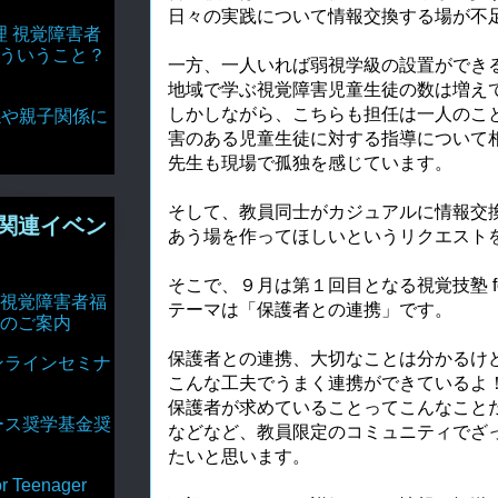
日々の実践について情報交換する場が不
理 視覚障害者
どういうこと？
一方、一人いれば弱視学級の設置ができ
地域で学ぶ視覚障害児童生徒の数は増え
しかしながら、こちらも担任は一人のこ
達関係や親子関係に
害のある児童生徒に対する指導について
先生も現場で孤独を感じています。
そして、教員同士がカジュアルに情報交
関連イベン
あう場を作ってほしいというリクエスト
そこで、９月は第１回目となる視覚技塾 for
視覚障害者福
テーマは「保護者との連携」です。
のご案内
保護者との連携、大切なことは分かるけ
ンラインセミナ
こんな工夫でうまく連携ができているよ
保護者が求めていることってこんなこと
ース奨学基金奨
などなど、教員限定のコミュニティでざ
たいと思います。
Teenager