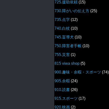
725.援助依頼
(15)
730.障がいの伝え方
(25)
735.点字
(12)
740.白杖
(10)
745.盲導犬
(10)
750.障害者手帳
(10)
755.災害
(1)
815 viwa shop
(5)
900.趣味・余暇・スポーツ
(74)
905.余暇
(24)
910.読書
(26)
915.スポーツ
(17)
920.映画
(2)