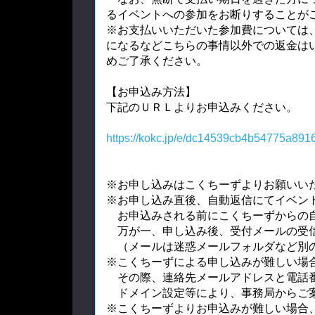
るイベントへの参加をお断りすることが
※お支払いいただいた参加費については
になるなどこちらの事情以外での返金は
めご了承ください。
【お申込み方法】
下記のＵＲＬよりお申込みください。
https://kokc.jp/e/dc14539cb4b54775a891
※お申し込みはこくちーずよりお願いい
※お申し込み直後、自動返信にてイベン
　お申込みされる前にこくちーずからの自
　万が一、申し込み後、受付メールの受
　（メールは迷惑メールフォルダなど別
※こくちーずによる申し込みが難しい場
　その際、連絡先メールアドレスと電話
　ドメイン設定等により、事務局からご
※こくちーずよりお申込みが難しい場合