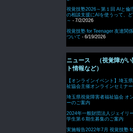
視覚技塾2026～第１回 AIと倫
の相談支援にAIを使うって、
～
- 7/2/2026
視覚技塾 for Teenager 友
ついて
- 6/19/2026
ニュース （視覚障がい
ト情報など）
【オンラインイベント】埼玉県
祉協会主催オンラインセミナー
埼玉県視覚障害者福祉協会 オ
ーのご案内
2024年一般財団法人ジェイリ
学生第６期生募集のご案内
実施報告2022年7月 視覚技塾 for 