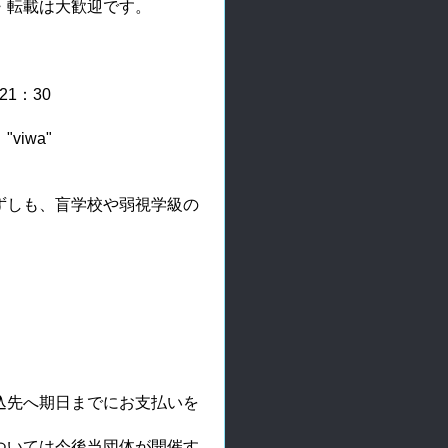
・転載は大歓迎です。
1：30
iwa"
ずしも、盲学校や弱視学級の
込先へ期日までにお支払いを
ついては今後当団体が開催す