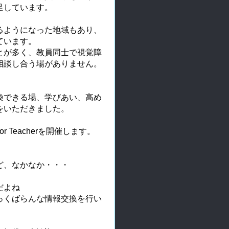
足しています。
るようになった地域もあり、
ています。
とが多く、教員同士で視覚障
相談し合う場がありません。
換できる場、学びあい、高め
をいただきました。
 Teacherを開催します。
ど、なかなか・・・
！
だよね
っくばらんな情報交換を行い