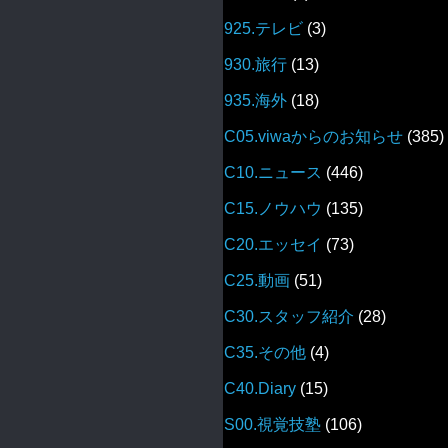
925.テレビ
(3)
930.旅行
(13)
935.海外
(18)
C05.viwaからのお知らせ
(385)
C10.ニュース
(446)
C15.ノウハウ
(135)
C20.エッセイ
(73)
C25.動画
(51)
C30.スタッフ紹介
(28)
C35.その他
(4)
C40.Diary
(15)
S00.視覚技塾
(106)