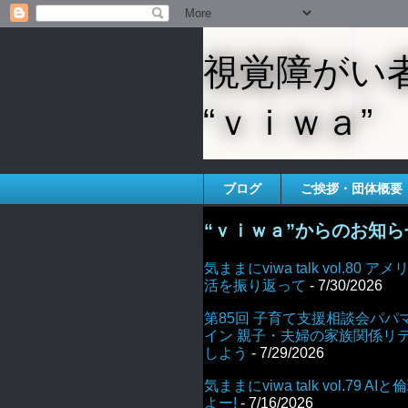
視覚障がい
“ｖｉｗａ”
ブログ
ご挨拶・団体概要
“ｖｉｗａ”からのお知ら
気ままにviwa talk vol.80
活を振り返って
- 7/30/2026
第85回 子育て支援相談会パパ
イン 親子・夫婦の家族関係リ
しよう
- 7/29/2026
気ままにviwa talk vol.79 
よー!
- 7/16/2026