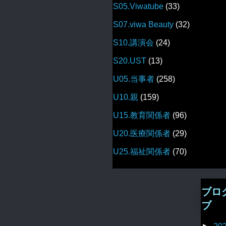
S05.Viwatube
(33)
S07.viwa Beauty
(32)
S10.講演会
(24)
S20.UST
(13)
U05.当事者
(258)
U10.親
(159)
U15.教育関係者
(96)
U20.医療関係者
(29)
U25.福祉関係者
(70)
ブロ
ブ