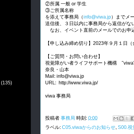
②所属 一般 or 学生
③ご所属名称
を添えて事務局（
info@viwa.jp
）までメ
送信後、３日以内に事務局から返信がな
　なお、イベント直前のメールでのお申
【申し込み締め切り】2023年９月１日（
【ご質問・お問い合わせ】
視覚障がい者ライフサポート機構 "viwa
奈良・山本
Mail: info@viwa.jp
URL: http://www.viwa.jp/
(135)
viwa 事務局
投稿者
事務局
時刻:
0:00
ラベル:
C05.viwaからのお知らせ
,
S00.