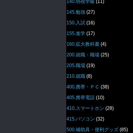
140.弱視学級
(11)
145.勉強
(27)
150.入試
(16)
155.進学
(17)
160.拡大教科書
(4)
200.就職・職場
(25)
205.職場
(19)
210.就職
(8)
400.携帯・ＰＣ
(38)
405.携帯電話
(10)
410.スマートホン
(28)
415.パソコン
(32)
500.補助具・便利グッズ
(85)