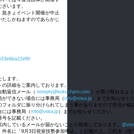
ございます。
、急きょイベント開催が中止
いたしかねますのであらかじ
633e8ba22ef9/
たします。
トの詳細をご案内しております。
動返信メール（ 
noreply@kokuchpro.com
 ）が受け取れるよ
信ができない場合には事務局（
info@viwa.jp
）までお知らせく
のフォルダに振り分けられてしまう事がありますので受信が確
合には事務局（
info@viwa.jp
）までお知らせください。
番号を記載ください。
案内しているメールが届かないことが頻発しております。
@viw
、件名に「9月3日視覚技塾参加申込」と記載の上、①氏名（漢