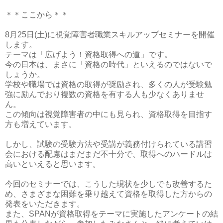
＊＊ここから＊＊
8
月
25
日
(
土
)
に視覚障害者職業スキルアップセミナーを開催
します。
テーマは「広げよう！資格取得への道」です。
今の日本は、まさに「資格の時代」といえるのではないで
しょうか。
学校や職場では資格の取得が奨励され、多くの人が受験勉
強に励んでおり複数の資格を有する人も少なくありませ
ん。
この傾向は視覚障害者の中にも見られ、資格取得を目指す
方も増えています。
しかし、試験の受験方法や受講が義務付けられている講習
会における配慮はまだまだ不十分で、取得へのハードルは
高いといえると思います。
今回のセミナーでは、こうした現状を少しでも改善するた
め、さまざまな困難を乗り越えて資格を取得した方からの
発表をいただきます。
また、
SPAN
が資格取得をテーマに実施したアンケートの結