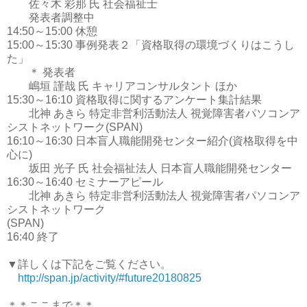
佐々木 彩那 氏 社会福祉士
発表者調整中
14:50
～
15:00
休憩
15:00
～
15:30
事例発表２「資格取得の環境づくりはこうし
た」
＊ 発表者
嶋垣 謹哉 氏 キャリアコンサルタント ほか
15:30
～
16:10
資格取得に関するアンケート集計結果
北神 あきら 特定非営利活動法人 視覚障害者パソコンア
シストネットワーク
(SPAN)
16:10
～
16:30
日本盲人職能開発センター紹介
(
資格取得を中
心に
)
坂田 光子 氏 社会福祉法人 日本盲人職能開発センター
16:30
～
16:40
セミナーアピール
北神 あきら 特定非営利活動法人 視覚障害者パソコンア
シストネットワーク
(SPAN)
16:40
終了
▼
詳しくは下記をご覧ください。
http://span.jp/activity/#future20180825
＊＊ここまで＊＊