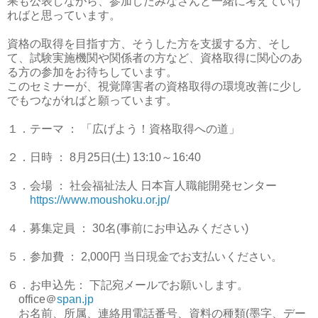
果も公表しながら、参加したみなさんと一緒に考えていけ
ればと思っています。
資格の取得を目指す方、そうした方を支援する方、そし
て、試験実施機関や関係者の方など、資格取得に関心のあ
る方の参加をお待ちしています。
このセミナーが、視覚障害者の資格取得の環境改善に少し
でもつながればと願っています。
１．テーマ ： 「広げよう！資格取得への道」
２．日時 ：
8
月
25
日
(
土
) 13:10
～
16:40
３．会場 ： 社会福祉法人 日本盲人職能開発センター
https://www.moushoku.or.jp/
４．募集定員 ：
30
名
(
事前にお申込みください
)
５．参加費 ：
2,000
円 当日現金でお支払いください。
６．お申込先： 下記宛メールでお願いします。
office
＠
span.jp
お名前、所属、連絡用電話番号、資料の種類
(
墨字、デー