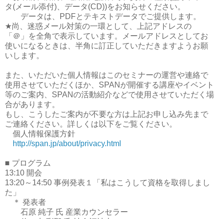
タ
(
メール添付
)
、データ
(CD))
をお知らせください。
データは、
PDF
とテキストデータでご提供します。
★
尚、迷惑メール対策の一環として、上記アドレスの
「＠」を全角で表示しています。メールアドレスとしてお
使いになるときは、半角に訂正していただきますようお願
いします。
また、いただいた個人情報はこのセミナーの運営や連絡で
使用させていただくほか、
SPAN
が開催する講座やイベント
等のご案内、
SPAN
の活動紹介などで使用させていただく場
合があります。
もし、こうしたご案内が不要な方は上記お申し込み先まで
ご連絡ください。詳しくは以下をご覧ください。
個人情報保護方針
http://span.jp/about/privacy.html
■
プログラム
13:10
開会
13:20
～
14:50
事例発表１「私はこうして資格を取得しまし
た」
＊ 発表者
石原 純子 氏 産業カウンセラー