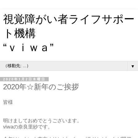
視覚障がい者ライフサポー
ト機構
“ｖｉｗａ”
▼
2020年1月2日木曜日
2020年☆新年のご挨拶
皆様
明けましておめでとうございます。
viwaの奈良里紗です。