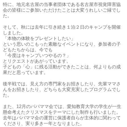
特に、地元名古屋の当事者団体である名古屋市視覚障害協
会の皆様にご参加いただけたことは大変うれしいご縁でし
た。
そして、秋には去年に引き続き１泊２日のキャンプを開催
しました。
「本物の体験をプレゼントしたい」
という思いのこもった素敵なイベントになり、参加者の子
どもたちからは、今でも
「今度はキャンプいつやるの？」
とリクエストがあがっています。
子どもの「心」に残る活動ができたことは、何よりもの成
果だと思っています。
後半戦では、見え方の専門家をお招きしたり、先輩ママさ
んをお招きしたり、どちらも大変充実したプログラムでし
た。
また、12月のパパママ会では、愛知教育大学の学生が一生
懸命考えたクリスマスをテーマにした制作も行いました。
去年はパパママ会の運営に保護者自らが主体的に関わって
くださり、実り多き一年となりました。